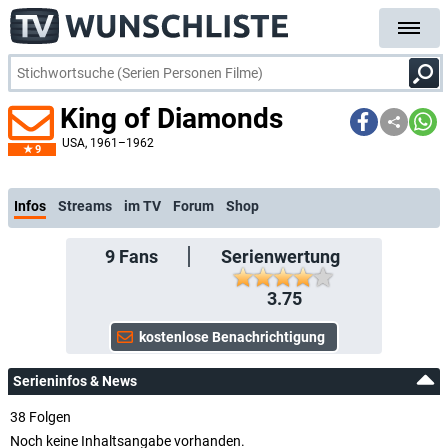
King of Diamonds
USA
, 1961–1962
9
kostenlose E-Mail-Benachrichtigung bei Streaming- oder TV-Start
Infos
Streams
im TV
Forum
Shop
9
Fans
Serienwertung
3.75
Serieninfos & News
38 Folgen
Noch keine Inhaltsangabe vorhanden.