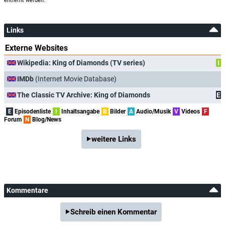
entfernt werden.
Links
Externe Websites
Wikipedia: King of Diamonds (TV series)
I
IMDb
(Internet Movie Database)
The Classic TV Archive: King of Diamonds
E
E
Episodenliste
I
Inhaltsangabe
B
Bilder
A
Audio/Musik
V
Videos
F
Forum
N
Blog/News
weitere Links
Kommentare
Schreib einen Kommentar