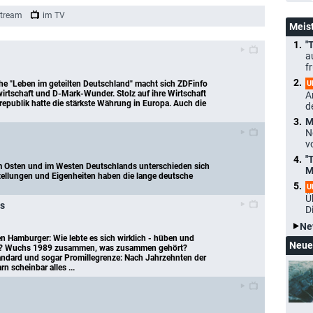
tream
im TV
Meis
"
a
f
U
he "Leben im geteilten Deutschland" macht sich ZDFinfo 
rtschaft und D-Mark-Wunder. Stolz auf ihre Wirtschaft 
A
epublik hatte die stärkste Währung in Europa. Auch die 
d
M
N
v
"
m Osten und im Westen Deutschlands unterschieden sich 
M
tellungen und Eigenheiten haben die lange deutsche 
U
Ü
s
D
Ne
en Hamburger: Wie lebte es sich wirklich - hüben und 
Neue
nd? Wuchs 1989 zusammen, was zusammen gehört? 
andard und sogar Promillegrenze: Nach Jahrzehnten der 
 scheinbar alles ...