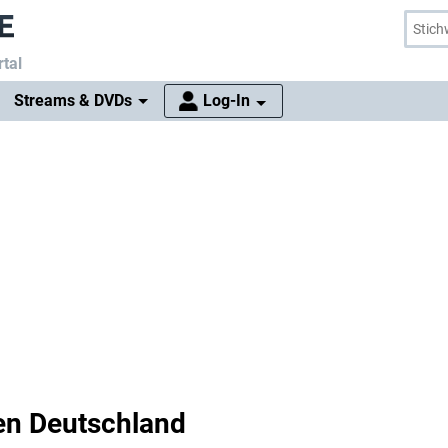
tal
Streams & DVDs
Log-In
ten Deutschland