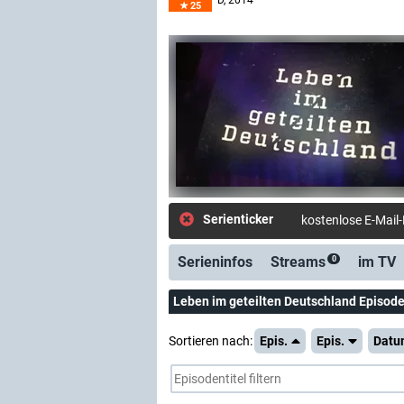
D
, 2014
25
Serienticker
kostenlose E-Mail
Serieninfos
Streams
im TV
0
Leben im geteilten Deutschland Episode
Sortieren nach:
Epis.
Epis.
Datu