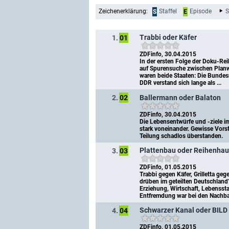
Zeichenerklärung:
Staffel
Episode
S
S
E
Trabbi oder Käfer
1.
01
ZDFinfo, 30.04.2015
In der ersten Folge der Doku-Rei
auf Spurensuche zwischen Planwi
waren beide Staaten: Die Bundesr
DDR verstand sich lange als ...
Ballermann oder Balaton
2.
02
ZDFinfo, 30.04.2015
Die Lebensentwürfe und -ziele i
stark voneinander. Gewisse Vors
Teilung schadlos überstanden.
Plattenbau oder Reihenhau
3.
03
ZDFinfo, 01.05.2015
Trabbi gegen Käfer, Grilletta geg
drüben im geteilten Deutschla
Erziehung, Wirtschaft, Lebensst
Entfremdung war bei den Nachbarn
Schwarzer Kanal oder BILD
4.
04
ZDFinfo, 01.05.2015