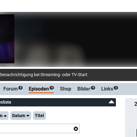
-Be
Forum
Episoden
Shop
Bilder
Links
0
4
9
3
nliste
m
Datum
Titel