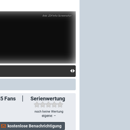
ZDFinfo/Screenshot
25
Fans
Serienwertung
noch keine Wertung
eigene: –