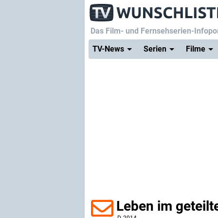
Das Film- und Fernsehserien-Infopor
TV-News
Serien
Filme
Leben im geteil