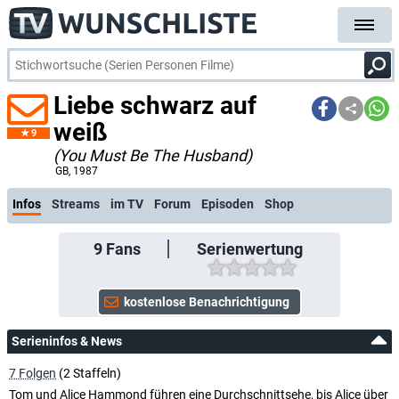
Liebe schwarz auf
weiß
9
(You Must Be The Husband)
kostenlose E-Mail-Benachrichtigung bei Streaming- oder TV-Start
GB
, 1987
Infos
Streams
im TV
Forum
Episoden
Shop
9
Fans
Serienwertung
Serieninfos & News
7 Folgen
(2 Staffeln)
Tom und Alice Hammond führen eine Durchschnittsehe, bis Alice über