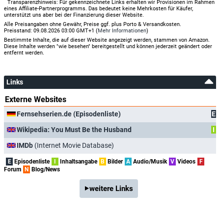
*
Transparenzhinweis: Für gekennzeichnete Links erhalten wir Provisionen im Rahmen
eines Affiliate-Partnerprogramms. Das bedeutet keine Mehrkosten für Käufer,
unterstützt uns aber bei der Finanzierung dieser Website.
Alle Preisangaben ohne Gewähr, Preise ggf. plus Porto & Versandkosten.
Preisstand: 09.08.2026 03:00 GMT+1 (
Mehr Informationen
)
Bestimmte Inhalte, die auf dieser Website angezeigt werden, stammen von Amazon.
Diese Inhalte werden "wie besehen" bereitgestellt und können jederzeit geändert oder
entfernt werden.
Links
Externe Websites
Fernsehserien.de (Episodenliste)
E
Wikipedia: You Must Be the Husband
I
IMDb
(Internet Movie Database)
E
Episodenliste
I
Inhaltsangabe
B
Bilder
A
Audio/Musik
V
Videos
F
Forum
N
Blog/News
weitere Links