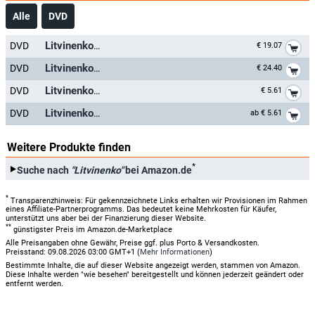
Alle
DVD
*
DVD
Litvinenko
€ 19.07
*
DVD
Litvinenko
€ 24.40
*
DVD
Litvinenko
€ 5.61
*
DVD
Litvinenko
ab € 5.61
Weitere Produkte finden
*
Suche nach
"Litvinenko"
bei Amazon.de
*
Transparenzhinweis: Für gekennzeichnete Links erhalten wir Provisionen im Rahmen
eines Affiliate-Partnerprogramms. Das bedeutet keine Mehrkosten für Käufer,
unterstützt uns aber bei der Finanzierung dieser Website.
**
günstigster Preis im Amazon.de-Marketplace
Alle Preisangaben ohne Gewähr, Preise ggf. plus Porto & Versandkosten.
Preisstand: 09.08.2026 03:00 GMT+1 (
Mehr Informationen
)
Bestimmte Inhalte, die auf dieser Website angezeigt werden, stammen von Amazon.
Diese Inhalte werden "wie besehen" bereitgestellt und können jederzeit geändert oder
entfernt werden.