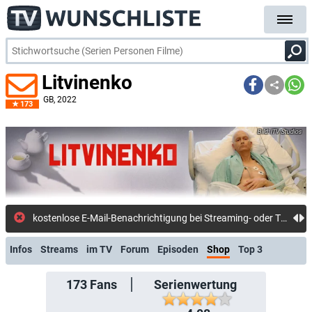
Litvinenko
GB
, 2022
173
ITV Studios
kostenlose E-Mail-Benachrichtigung bei Streaming- oder TV-Start
Infos
Streams
im TV
Forum
Episoden
Shop
Top 3
173
Fans
Serienwertung