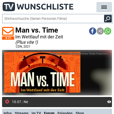
Man vs. Time
Im Wettlauf mit der Zeit
21
(Plus vite !)
CDN
, 2021
ServusTV/Gedeon Programmes/Timely Productions
10.07.: Neuer Sende
Infos
Streams
im TV
Forum
Episoden
Shop