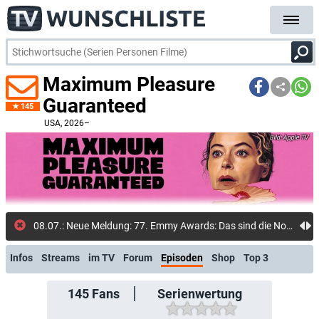
Maximum Pleasure
Guaranteed
145
USA
, 2026–
Apple TV
08.07.: Neue Meldung: 77. Emmy Awards: Das sind die Nominierungen: HBO Max übertrumpft Netflix und starkes Apple TV
Infos
Streams
im TV
Forum
Episoden
Shop
Top 3
145
Fans
Serienwertung