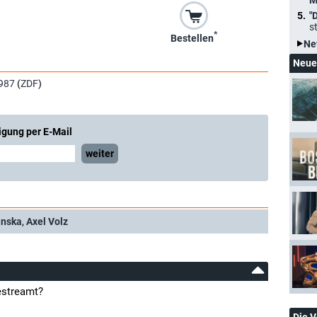
M
"
s
*
Bestellen
Ne
Neue
987
(
ZDF
)
igung per E-Mail
weiter
änska
,
Axel Volz
estreamt?