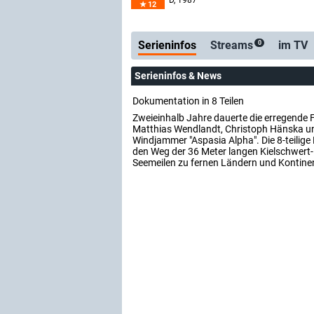
D
, 1987
12
Serienticker
kostenlos
Serieninfos
Streams
im TV
0
Serieninfos & News
Dokumentation in 8 Teilen
Zweieinhalb Jahre dauerte die erregende F
Matthias Wendlandt, Christoph Hänska un
Windjammer "Aspasia Alpha". Die 8-teilig
den Weg der 36 Meter langen Kielschwert
Seemeilen zu fernen Ländern und Kontine