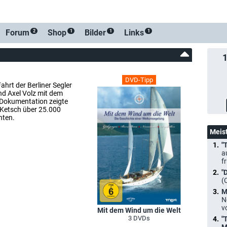
Forum
Shop
Bilder
Links
2
1
1
1
DVD-Tipp
ahrt der Berliner Segler
d Axel Volz mit dem
e Dokumentation zeigte
-Ketsch über 25.000
nten.
Meis
"
a
f
"
(
M
N
v
Mit dem Wind um die Welt
3 DVDs
"