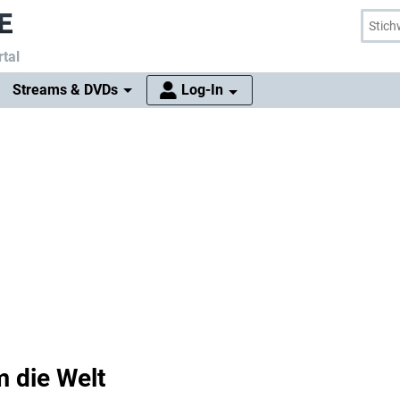
tal
Streams & DVDs
Log-In
 die Welt