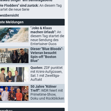
asked Singer" am Samstagabend
Die Flodders" sind zurück:
An diesem Tag
tartet die neue Serie
wsübersicht
ste Meldungen
"Joko & Klaas
machen Urlaub":
An
diesem Tag startet die
neue Sendung des
Entertainer-Duos
Dieser "Blue Bloods"-
Veteran besucht
Spin-off "Boston
Blue"
Quoten:
ZDF punktet
mit Krimi-Aufgüssen,
Sat.1 mit Zweitliga-
Auftakt
50 Jahre "Kölner
Treff":
WDR feiert mit
Primetime-Show,
Doku und Rückblicken