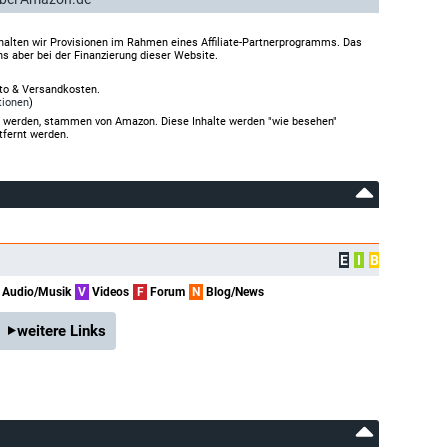
halten wir Provisionen im Rahmen eines Affiliate-Partnerprogramms. Das
ns aber bei der Finanzierung dieser Website.
rto & Versandkosten.
tionen
)
gt werden, stammen von Amazon. Diese Inhalte werden "wie besehen"
tfernt werden.
E
I
B
Audio/Musik
V
Videos
F
Forum
N
Blog/News
weitere Links