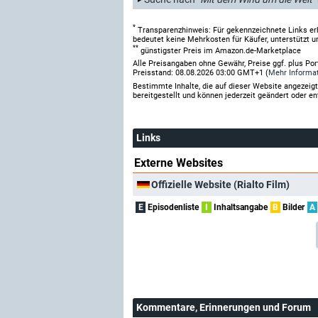
*
Transparenzhinweis: Für gekennzeichnete Links er
bedeutet keine Mehrkosten für Käufer, unterstützt u
**
günstigster Preis im Amazon.de-Marketplace
Alle Preisangaben ohne Gewähr, Preise ggf. plus Po
Preisstand: 08.08.2026 03:00 GMT+1 (
Mehr Informa
Bestimmte Inhalte, die auf dieser Website angezei
bereitgestellt und können jederzeit geändert oder en
Links
Externe Websites
Offizielle Website (Rialto Film)
E
Episodenliste
I
Inhaltsangabe
B
Bilder
A
Kommentare
, Erinnerungen und Forum