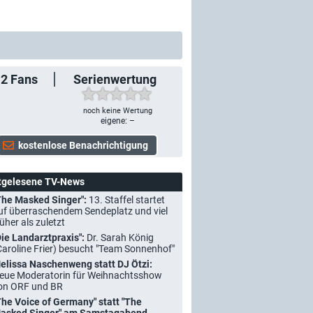
12
Fans
Serienwertung
noch keine Wertung
eigene: –
tgelesene TV-News
The Masked Singer":
13. Staffel startet
uf überraschendem Sendeplatz und viel
rüher als zuletzt
Die Landarztpraxis":
Dr. Sarah König
Caroline Frier) besucht "Team Sonnenhof"
elissa Naschenweng statt DJ Ötzi:
eue Moderatorin für Weihnachtsshow
on ORF und BR
The Voice of Germany" statt "The