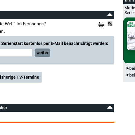
Die 
Mario
Serie
ie Welt" im Fernsehen?
en.
Serienstart kostenlos per E-Mail benachrichtigt werden:
weiter
be
be
isherige TV-Termine
cher