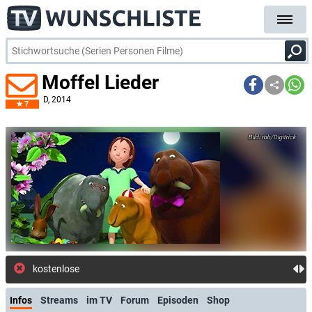
Moffel Lieder
D
, 2014
7
rbb/Digitrick
kostenlose E-Mail-Benachrich
Infos
Streams
im TV
Forum
Episoden
Shop