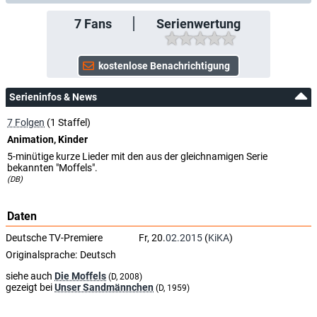
7
Fans
Serienwertung
Serieninfos & News
7 Folgen
(1 Staffel)
Animation, Kinder
5-minütige kurze Lieder mit den aus der gleichnamigen Serie
bekannten "Moffels".
(DB)
Daten
Deutsche TV-Premiere
Fr, 20.
02.2015
(
KiKA
)
Originalsprache:
Deutsch
siehe auch
Die Moffels
(D, 2008)
gezeigt bei
Unser Sandmännchen
(D, 1959)