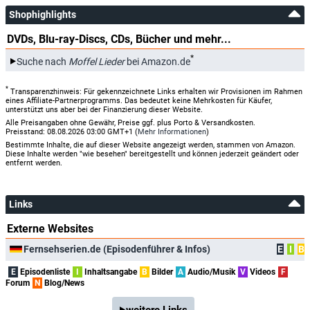
Shophighlights
DVDs, Blu-ray-Discs, CDs, Bücher und mehr...
*
Suche nach
Moffel Lieder
bei Amazon.de
*
Transparenzhinweis: Für gekennzeichnete Links erhalten wir Provisionen im Rahmen
eines Affiliate-Partnerprogramms. Das bedeutet keine Mehrkosten für Käufer,
unterstützt uns aber bei der Finanzierung dieser Website.
Alle Preisangaben ohne Gewähr, Preise ggf. plus Porto & Versandkosten.
Preisstand: 08.08.2026 03:00 GMT+1 (
Mehr Informationen
)
Bestimmte Inhalte, die auf dieser Website angezeigt werden, stammen von Amazon.
Diese Inhalte werden "wie besehen" bereitgestellt und können jederzeit geändert oder
entfernt werden.
Links
Externe Websites
Fernsehserien.de (Episodenführer & Infos)
E
I
B
E
Episodenliste
I
Inhaltsangabe
B
Bilder
A
Audio/Musik
V
Videos
F
Forum
N
Blog/News
weitere Links