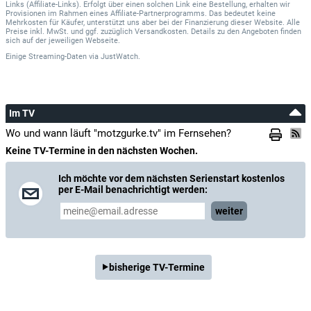
Links (Affiliate-Links). Erfolgt über einen solchen Link eine Bestellung, erhalten wir
Provisionen im Rahmen eines Affiliate-Partnerprogramms. Das bedeutet keine
Mehrkosten für Käufer, unterstützt uns aber bei der Finanzierung dieser Website. Alle
Preise inkl. MwSt. und ggf. zuzüglich Versandkosten. Details zu den Angeboten finden
sich auf der jeweiligen Webseite.
Einige Streaming-Daten
via
JustWatch.
Im TV
Wo und wann läuft "motzgurke.tv" im Fernsehen?
Keine TV-Termine in den nächsten Wochen.
Ich möchte vor dem nächsten Serienstart kostenlos
per E-Mail benachrichtigt werden:
weiter
bisherige TV-Termine