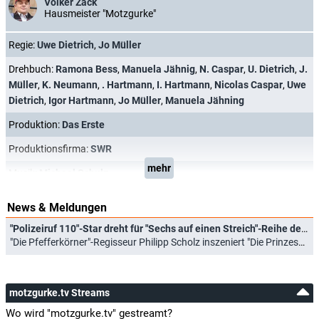
Volker Zack
Hausmeister "Motzgurke"
Regie:
Uwe Dietrich
,
Jo Müller
Drehbuch:
Ramona Bess
,
Manuela Jähnig
,
N. Caspar
,
U. Dietrich
,
J.
Müller
,
K. Neumann
,
. Hartmann
,
I. Hartmann
,
Nicolas Caspar
,
Uwe
Dietrich
,
Igor Hartmann
,
Jo Müller
,
Manuela Jähning
Produktion:
Das Erste
Produktionsfirma:
SWR
mehr
Musik:
Michael Schulz
News & Meldungen
"Polizeiruf 110"-Star dreht für "Sechs auf einen Streich"-Reihe der ARD
"Die Pfefferkörner"-Regisseur Philipp Scholz inszeniert "Die Prinzessin und der Stalljunge" (28.04.2026)
motzgurke.tv Streams
Wo wird "motzgurke.tv" gestreamt?