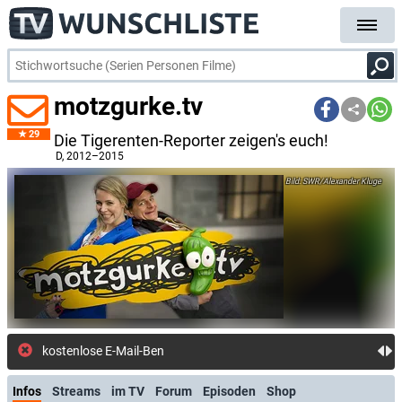
motzgurke.tv
29
Die Tigerenten-Reporter zeigen's euch!
D
, 2012–2015
SWR/Alexander Kluge
kostenlose E-Mail-Benachrichtigung
Infos
Streams
im TV
Forum
Episoden
Shop