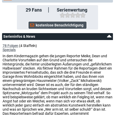
29
Fans
Serienwertung
Serieninfos & News
78 Folgen
(4 Staffeln)
Specials
In dem Kindermagazin gehen die jungen Reporter Meike, Dean und
Charlotte Vorurteilen auf den Grund und untersuchen die
Hintergründe, die hinter unüberlegten Äußerungen und „gefährlichem
Halbwissen“ stecken. Als fiktiver Rahmen für die Reportagen dient ein
improvisiertes Fernsehstudio, das sich die drei Freunde in einer
Garage ihres Wohnblocks eingerichtet haben, und das ihnen von
einem griesgrämigen Hausmeister (Volker „Zack“ Michalowski)
untervermietet wird. Dieser ist es auch, der für den ständigen
Nachschub an kruden Sichtweisen und Vorurteilen sorgt, und dessen
Spitzname „Motzgurke“ dem Projekt auch zu seinem Titel verhalf. So
wird beispielsweise geklärt, ob man wirklich ein Feigling ist, wenn man
Angst hat oder ein Weichei, wenn man sich vor etwas ekelt, ob
wirklich jeder ganz einfach ein abstraktes Kunstwerk herstellen kann
und was an Sprüchen wie „Wer arm ist, ist selber schuld!“ dran ist.
Das Reporterteam befragt dafür Experten, unternimmt