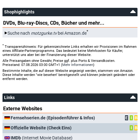
Shophighlights
DVDs, Blu-ray-Discs, CDs, Bücher und mehr...
*
Suche nach
motzgurke.tv
bei Amazon.de
*
Transparenzhinweis: Für gekennzeichnete Links erhalten wir Provisionen im Rahmen
eines Affiliate-Partnerprogramms. Das bedeutet keine Mehrkosten für Käufer,
unterstützt uns aber bei der Finanzierung dieser Website.
Alle Preisangaben ohne Gewähr, Preise ggf. plus Porto & Versandkosten.
Preisstand: 07.08.2026 03:00 GMT+1 (
Mehr Informationen
)
Bestimmte Inhalte, die auf dieser Website angezeigt werden, stammen von Amazon.
Diese Inhalte werden "wie besehen" bereitgestellt und können jederzeit geändert oder
entfernt werden.
Links
Externe Websites
Fernsehserien.de (Episodenführer & Infos)
E
I
B
Offizielle Website (Check Eins)
I
B
IMDb
(Internet Movie Database)