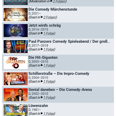
(Moderation in
2 Folgen
)
Die Comedy Märchenstunde
D, 2021–
(Gast in
2 Folgen
)
Jetzt wird's schräg
D, 2014–2015
(Gast in
1 Folge
)
Paul Panzers Comedy Spieleabend / Der große Freitagabend Comedy Spieleabend
D, 2017–2018
(Gast in
1 Folge
)
Die Hit-Giganten
D, 2003–2010
(Gast in
1 Folge
)
Schillerstraße – Die Impro-Comedy
D, 2004–2010
(Gast in
1 Folge
)
Genial daneben – Die Comedy-Arena
D, 2002–2010
(Gast in
1 Folge
)
Löwenzahn
D, 1981–
(Gast in
1 Folge
)