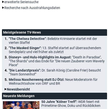
erweiterte Seriensuche
Recherche nach Ausstrahlungsdaten
Meistgelesene TV-News
"The Chelsea Detective":
Beliebte Krimiserie startet mit der
vierten Staffel
"The Masked Singer":
13. Staffel startet auf überraschendem
Sendeplatz und viel früher als zuletzt
Disney+- und Hulu-Highlights im August:
"Death in Paradise",
"The Shards" und das Ende für "Die neuen Zauberer vom Waverly
Place"
"Die Landarztpraxis":
Dr. Sarah König (Caroline Frier) besucht
"Team Sonnenhof"
Melissa Naschenweng statt DJ Ötzi:
Neue Moderatorin für
Weihnachtsshow von ORF und BR
Newsübersicht
Neueste Meldungen
50 Jahre "Kölner Treff":
WDR feiert mit
Primetime-Show, Doku und Rückblicken