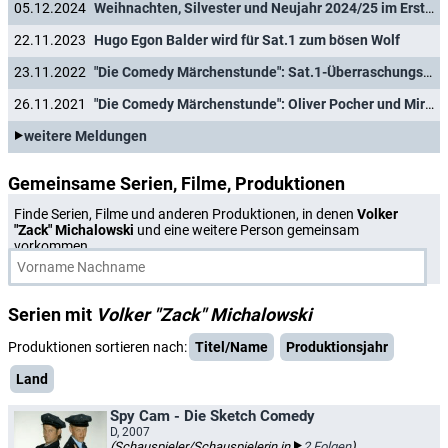
05.12.2024
Weihnachten, Silvester und Neujahr 2024/25 im Ersten: Ronja Räubertochter, Aschenbrödel und Sissi
22.11.2023
Hugo Egon Balder wird für Sat.1 zum bösen Wolf
23.11.2022
"Die Comedy Märchenstunde": Sat.1-Überraschungserfolg wird fortgesetzt
26.11.2021
"Die Comedy Märchenstunde": Oliver Pocher und Mirja Boes werden zu Hänsel und Gretel
weitere Meldungen
Gemeinsame Serien, Filme, Produktionen
Finde Serien, Filme und anderen Produktionen, in denen
Volker
"Zack" Michalowski
und eine weitere Person gemeinsam
vorkommen.
Serien mit
Volker "Zack" Michalowski
Produktionen sortieren nach:
Titel/Name
Produktionsjahr
Land
Spy Cam - Die Sketch Comedy
D, 2007
(Schauspieler/Schauspielerin in
2 Folgen
)