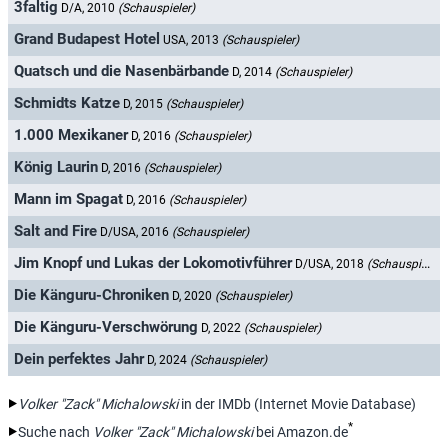
3faltig
D/A, 2010
(Schauspieler)
Grand Budapest Hotel
USA, 2013
(Schauspieler)
Quatsch und die Nasenbärbande
D, 2014
(Schauspieler)
Schmidts Katze
D, 2015
(Schauspieler)
1.000 Mexikaner
D, 2016
(Schauspieler)
König Laurin
D, 2016
(Schauspieler)
Mann im Spagat
D, 2016
(Schauspieler)
Salt and Fire
D/USA, 2016
(Schauspieler)
Jim Knopf und Lukas der Lokomotivführer
D/USA, 2018
(Schauspieler)
Die Känguru-Chroniken
D, 2020
(Schauspieler)
Die Känguru-Verschwörung
D, 2022
(Schauspieler)
Dein perfektes Jahr
D, 2024
(Schauspieler)
Volker "Zack" Michalowski
in der IMDb (Internet Movie Database)
*
Suche nach
Volker "Zack" Michalowski
bei Amazon.de