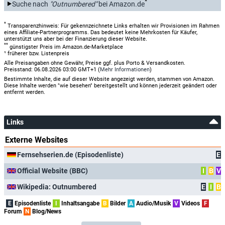
*
Suche nach
"Outnumbered"
bei Amazon.de
*
Transparenzhinweis: Für gekennzeichnete Links erhalten wir Provisionen im Rahmen
eines Affiliate-Partnerprogramms. Das bedeutet keine Mehrkosten für Käufer,
unterstützt uns aber bei der Finanzierung dieser Website.
**
günstigster Preis im Amazon.de-Marketplace
¹ früherer bzw. Listenpreis
Alle Preisangaben ohne Gewähr, Preise ggf. plus Porto & Versandkosten.
Preisstand: 06.08.2026 03:00 GMT+1 (
Mehr Informationen
)
Bestimmte Inhalte, die auf dieser Website angezeigt werden, stammen von Amazon.
Diese Inhalte werden "wie besehen" bereitgestellt und können jederzeit geändert oder
entfernt werden.
Links
Externe Websites
Fernsehserien.de (Episodenliste)
E
Official Website (BBC)
I
B
V
Wikipedia: Outnumbered
E
I
B
E
Episodenliste
I
Inhaltsangabe
B
Bilder
A
Audio/Musik
V
Videos
F
Forum
N
Blog/News