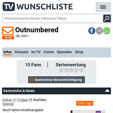
Outnumbered
GB
, 2007–
15
26.05.: Neue Me
Infos
Streams
im TV
Forum
Episoden
Shop
15
Fans
Serienwertung
Serieninfos & News
bisher 31 Folgen
(5 Staffeln)
DVD-Tipp
Special
Noch keine Inhaltsangabe