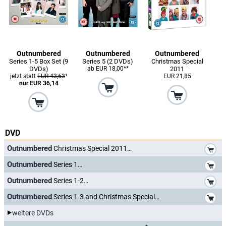
Outnumbered
Outnumbered
Outnumbered
Series 1-5 Box Set (9
Series 5 (2 DVDs)
Christmas Special
DVDs)
ab EUR 18,00**
2011
jetzt statt
EUR 43,63
¹
EUR 21,85
nur EUR 36,14
DVD
*
Outnumbered
Christmas Special 2011
*
Outnumbered
Series 1
*
Outnumbered
Series 1-2
*
Outnumbered
Series 1-3 and Christmas Special
weitere DVDs