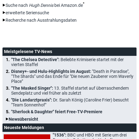
*
Suche nach
Hugh Dennis
bei Amazon.de
erweiterte Seriensuche
Recherche nach Ausstrahlungsdaten
Meistgelesene TV-News
"The Chelsea Detective":
Beliebte Krimiserie startet mit der
vierten Staffel
Disney+- und Hulu-Highlights im August:
"Death in Paradise",
"The Shards" und das Ende für "Die neuen Zauberer vom Waverly
Place"
"The Masked Singer":
13. Staffel startet auf überraschendem
Sendeplatz und viel früher als zuletzt
"Die Landarztpraxis":
Dr. Sarah König (Caroline Frier) besucht
"Team Sonnenhof"
"Sherlock & Daughter" feiert Free-TV-Premiere
Newsübersicht
Neueste Meldungen
"1536":
BBC und HBO mit Serie um drei