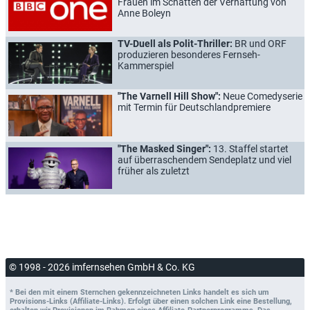
Frauen im Schatten der Verhaftung von
Anne Boleyn
TV-Duell als Polit-Thriller:
BR und ORF
produzieren besonderes Fernseh-
Kammerspiel
"The Varnell Hill Show":
Neue Comedyserie
mit Termin für Deutschlandpremiere
"The Masked Singer":
13. Staffel startet
auf überraschendem Sendeplatz und viel
früher als zuletzt
© 1998 - 2026 imfernsehen GmbH & Co. KG
* Bei den mit einem Sternchen gekennzeichneten Links handelt es sich um
Provisions-Links (Affiliate-Links). Erfolgt über einen solchen Link eine Bestellung,