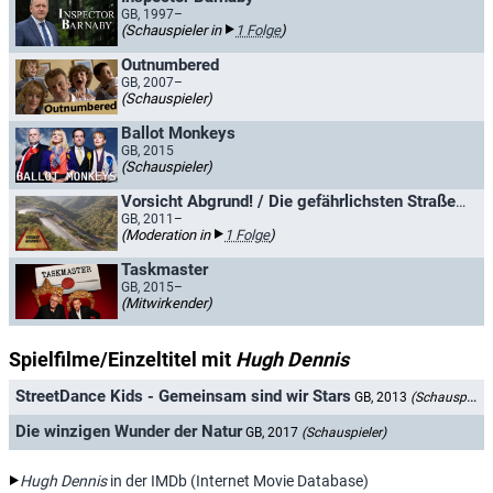
GB, 1997–
(Schauspieler in
1 Folge
)
Outnumbered
GB, 2007–
(Schauspieler)
Ballot Monkeys
GB, 2015
(Schauspieler)
Vorsicht Abgrund! / Die gefährlichsten Straßen der Welt
GB, 2011–
(Moderation in
1 Folge
)
Taskmaster
GB, 2015–
(Mitwirkender)
Spielfilme/Einzeltitel mit
Hugh Dennis
StreetDance Kids - Gemeinsam sind wir Stars
GB, 2013
(Schauspieler)
Die winzigen Wunder der Natur
GB, 2017
(Schauspieler)
Hugh Dennis
in der IMDb (Internet Movie Database)