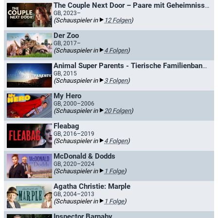
The Couple Next Door – Paare mit Geheimnissen
GB, 2023–
(Schauspieler in
12 Folgen
)
Der Zoo
GB, 2017–
(Schauspieler in
4 Folgen
)
Animal Super Parents - Tierische Familienbande / Tierische Elternliebe
GB, 2015
(Schauspieler in
3 Folgen
)
My Hero
GB, 2000–2006
(Schauspieler in
20 Folgen
)
Fleabag
GB, 2016–2019
(Schauspieler in
4 Folgen
)
McDonald & Dodds
GB, 2020–2024
(Schauspieler in
1 Folge
)
Agatha Christie: Marple
GB, 2004–2013
(Schauspieler in
1 Folge
)
Inspector Barnaby