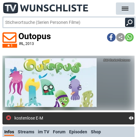
Outopus
IRL
, 2013
1
Rocket Cartoons
kostenlose E-Mail-Benachrichtig
Infos
Streams
im TV
Forum
Episoden
Shop