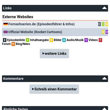
Links
Externe Websites
Fernsehserien.de (Episodenführer & Infos)
E
I
B
Official Website (Rocket Cartoons)
B
V
E
Episodenliste
I
Inhaltsangabe
B
Bilder
A
Audio/Musik
V
Videos
F
Forum
N
Blog/News
weitere Links
Kommentare
Schreib einen Kommentar
Ähnliche Serien