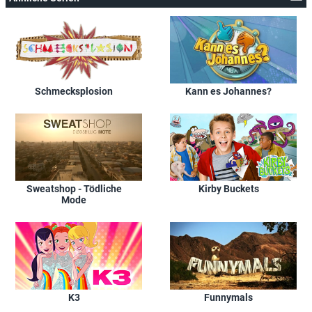
Schmecksplosion
Kann es Johannes?
Sweatshop - Tödliche
Kirby Buckets
Mode
K3
Funnymals