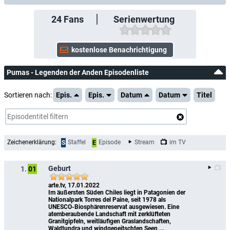
24
Fans
Serienwertung
Pumas - Legenden der Anden Episodenliste
Sortieren nach:
Epis.
Epis.
Datum
Datum
Titel
Zeichenerklärung:
Staffel
Episode
Stream
im TV
S
E
Geburt
1.
01
arte.tv, 17.01.2022
Im äußersten Süden Chiles liegt in Patagonien der 
Nationalpark Torres del Paine, seit 1978 als 
UNESCO-Biosphärenreservat ausgewiesen. Eine 
atemberaubende Landschaft mit zerklüfteten 
Granitgipfeln, weitläufigen Graslandschaften, 
Waldtundra und windgepeitschten Seen ...