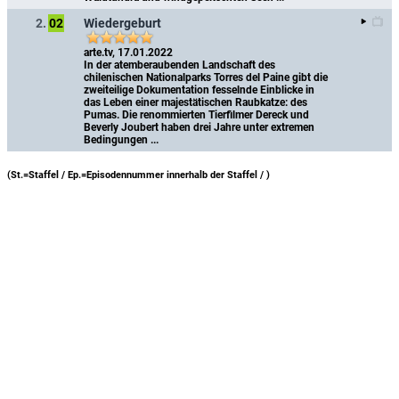
Wiedergeburt
2.
02
arte.tv, 17.01.2022
In der atemberaubenden Landschaft des 
chilenischen Nationalparks Torres del Paine gibt die 
zweiteilige Dokumentation fesselnde Einblicke in 
das Leben einer majestätischen Raubkatze: des 
Pumas. Die renommierten Tierfilmer Dereck und 
Beverly Joubert haben drei Jahre unter extremen 
Bedingungen ...
(St.=Staffel / Ep.=Episodennummer innerhalb der Staffel /
)