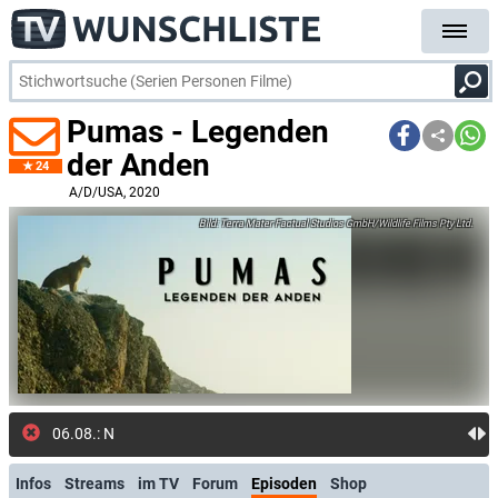
Pumas - Legenden
der Anden
24
A/D/USA
, 2020
Terra Mater Factual Studios GmbH/Wildlife Films Pty Ltd.
06.08.: Neue Folge:
Infos
Streams
im TV
Forum
Episoden
Shop