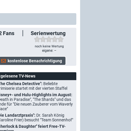
2
Fans
Serienwertung
noch keine Wertung
eigene: –
tgelesene TV-News
The Chelsea Detective":
Beliebte
rimiserie startet mit der vierten Staffel
isney+- und Hulu-Highlights im August:
Death in Paradise", "The Shards" und das
nde für "Die neuen Zauberer vom Waverly
lace"
Die Landarztpraxis":
Dr. Sarah König
Caroline Frier) besucht "Team Sonnenhof"
Sherlock & Daughter" feiert Free-TV-