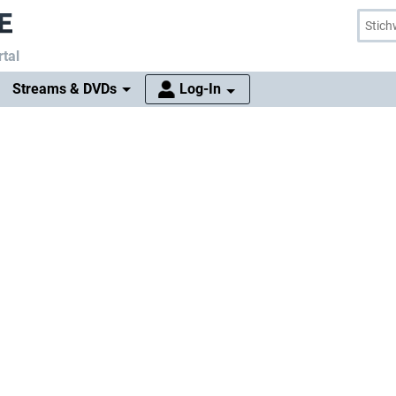
tal
Streams & DVDs
Log-In