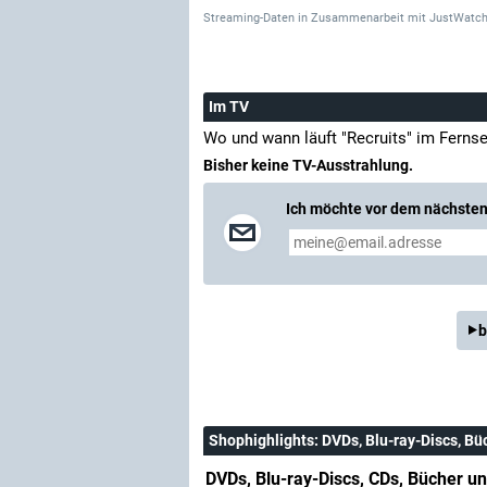
Streaming-Daten
in Zusammenarbeit mit
JustWatch
Im TV
Wo und wann läuft "Recruits" im Ferns
Bisher keine TV-Ausstrahlung.
Ich möchte vor dem nächsten 
b
Shophighlights
: DVDs, Blu-ray-Discs, Bü
DVDs, Blu-ray-Discs, CDs, Bücher un