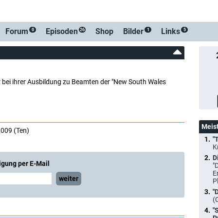
Forum
Episoden
Shop
Bilder
Links
0
26
1
5
r bei ihrer Ausbildung zu Beamten der "New South Wales
Meis
2009 (Ten)
"
K
D
igung per E-Mail
"
E
weiter
P
"
(
"