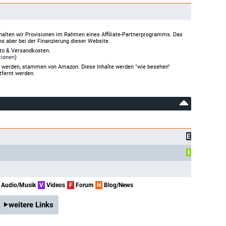
halten wir Provisionen im Rahmen eines Affiliate-Partnerprogramms. Das
ns aber bei der Finanzierung dieser Website.
rto & Versandkosten.
tionen
)
gt werden, stammen von Amazon. Diese Inhalte werden "wie besehen"
tfernt werden.
E
I
Audio/Musik
V
Videos
F
Forum
N
Blog/News
weitere Links