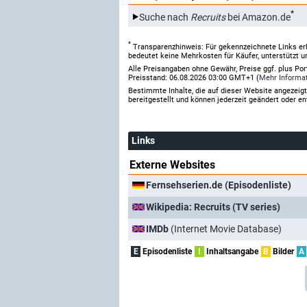
*
Suche nach
Recruits
bei Amazon.de
*
Transparenzhinweis: Für gekennzeichnete Links er
bedeutet keine Mehrkosten für Käufer, unterstützt u
Alle Preisangaben ohne Gewähr, Preise ggf. plus Po
Preisstand: 06.08.2026 03:00 GMT+1 (
Mehr Informa
Bestimmte Inhalte, die auf dieser Website angezei
bereitgestellt und können jederzeit geändert oder en
Links
Externe Websites
Fernsehserien.de (Episodenliste)
Wikipedia: Recruits (TV series)
IMDb
(Internet Movie Database)
E
Episodenliste
I
Inhaltsangabe
B
Bilder
A