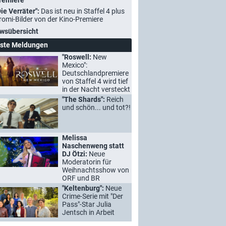
remiere
Die Verräter":
Das ist neu in Staffel 4 plus
romi-Bilder von der Kino-Premiere
wsübersicht
ste Meldungen
"Roswell:
New
Mexico":
Deutschlandpremiere
von Staffel 4 wird tief
in der Nacht versteckt
"The Shards":
Reich
und schön... und tot?!
Melissa
Naschenweng statt
DJ Ötzi:
Neue
Moderatorin für
Weihnachtsshow von
ORF und BR
"Keltenburg":
Neue
Crime-Serie mit "Der
Pass"-Star Julia
Jentsch in Arbeit