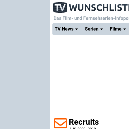
Das Film- und Fernsehserien-Infopor
TV-News
Serien
Filme
Recruits