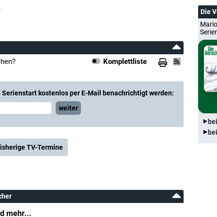
.
Die 
Mario
Serie
ehen?
Komplettliste
Serienstart kostenlos per E-Mail benachrichtigt werden:
weiter
be
be
isherige TV-Termine
cher
d mehr...