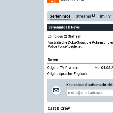
AUS
, 2009–2010
2
Serienticker
kostenlos
Serieninfos
Streams
im TV
2
Serieninfos & News
26 Folgen
(2 Staffeln)
Australische Doku-Soap, die Polizeischüle
Police Force" begleitet.
Daten
Original TV-Premiere
Mo, 04.05.
Originalsprache:
Englisch
Kostenlose Startbenachricht
Cast & Crew