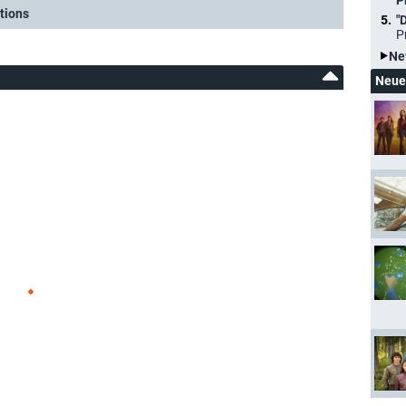
P
tions
"
P
Ne
Neue