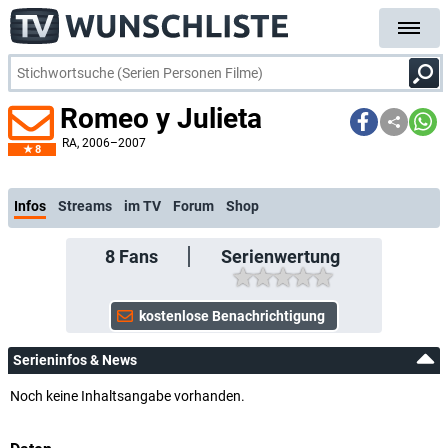
Romeo y Julieta
RA
, 2006–2007
8
kostenlose E-Mail-Benachrichtigung bei Streaming- oder TV-Start
Infos
Streams
im TV
Forum
Shop
8
Fans
Serienwertung
Serieninfos & News
Noch keine Inhaltsangabe vorhanden.