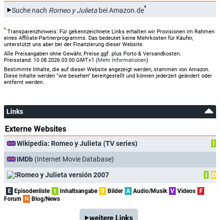
*
Suche nach
Romeo y Julieta
bei Amazon.de
*
Transparenzhinweis: Für gekennzeichnete Links erhalten wir Provisionen im Rahmen
eines Affiliate-Partnerprogramms. Das bedeutet keine Mehrkosten für Käufer,
unterstützt uns aber bei der Finanzierung dieser Website.
Alle Preisangaben ohne Gewähr, Preise ggf. plus Porto & Versandkosten.
Preisstand: 10.08.2026 03:00 GMT+1 (
Mehr Informationen
)
Bestimmte Inhalte, die auf dieser Website angezeigt werden, stammen von Amazon.
Diese Inhalte werden "wie besehen" bereitgestellt und können jederzeit geändert oder
entfernt werden.
Links
Externe Websites
Wikipedia: Romeo y Julieta (TV series)
I
IMDb
(Internet Movie Database)
Romeo y Julieta versión 2007
I
B
E
Episodenliste
I
Inhaltsangabe
B
Bilder
A
Audio/Musik
V
Videos
F
Forum
N
Blog/News
weitere Links