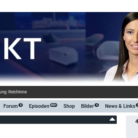
ung: Reichinnek gegen Lauterbach in "heute-show
Forum
Episoden
Shop
Bilder
News &
Links
5
500+
5