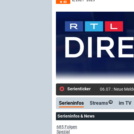
D
, 2021–2025
40
Serienticker
06.07.: Neue Meld
Serieninfos
Streams
im TV
48
Serieninfos & News
685 Folgen
Spezial