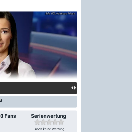
RTL/Andreas Friese
5
40
Fans
Serienwertung
noch keine Wertung