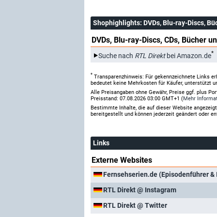
Shophighlights
: DVDs, Blu-ray-Discs, Bü
DVDs, Blu-ray-Discs, CDs, Bücher un
*
Suche nach
RTL Direkt
bei Amazon.de
*
Transparenzhinweis: Für gekennzeichnete Links er
bedeutet keine Mehrkosten für Käufer, unterstützt u
Alle Preisangaben ohne Gewähr, Preise ggf. plus Po
Preisstand: 07.08.2026 03:00 GMT+1 (
Mehr Informa
Bestimmte Inhalte, die auf dieser Website angezei
bereitgestellt und können jederzeit geändert oder en
Links
Externe Websites
Fernsehserien.de (Episodenführer & 
RTL Direkt @ Instagram
RTL Direkt @ Twitter