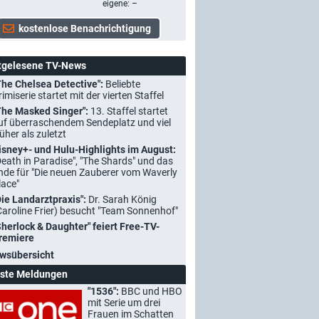
eigene: –
tgelesene TV-News
The Chelsea Detective":
Beliebte
rimiserie startet mit der vierten Staffel
The Masked Singer":
13. Staffel startet
uf überraschendem Sendeplatz und viel
rüher als zuletzt
isney+- und Hulu-Highlights im August:
Death in Paradise", "The Shards" und das
nde für "Die neuen Zauberer vom Waverly
lace"
Die Landarztpraxis":
Dr. Sarah König
Caroline Frier) besucht "Team Sonnenhof"
Sherlock & Daughter" feiert Free-TV-
remiere
wsübersicht
ste Meldungen
"1536":
BBC und HBO
mit Serie um drei
Frauen im Schatten