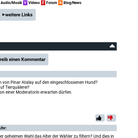
Audio/Musik
V
Videos
F
Forum
N
Blog/News
weitere Links
reib einen Kommentar
on von Pinar Atalay auf den eingeschlossenen Hund?
uf Tierquälerei?
on einer Moderatorin erwarten dürfen.
Uhr:
ner geheimen Wahl das Alter der Wähler zu filtern? Und dies in