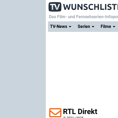
Das Film- und Fernsehserien-Infopor
TV-News
Serien
Filme
RTL Direkt