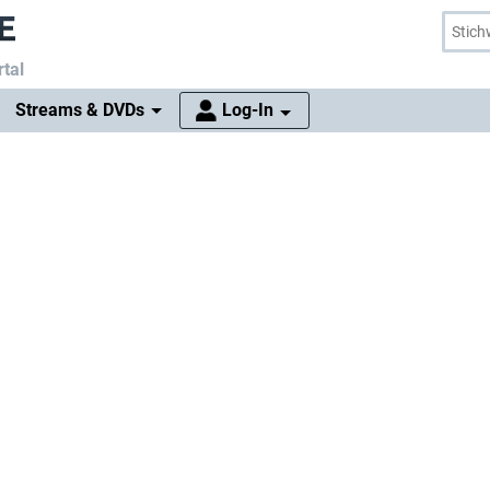
tal
Streams & DVDs
Log-In