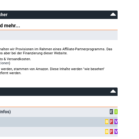
cher
d mehr...
halten wir Provisionen im Rahmen eines Affiliate-Partnerprogramms. Das
ns aber bei der Finanzierung dieser Website.
rto & Versandkosten.
tionen
)
gt werden, stammen von Amazon. Diese Inhalte werden "wie besehen"
tfernt werden.
Infos)
E
I
B
F
V
B
F
V