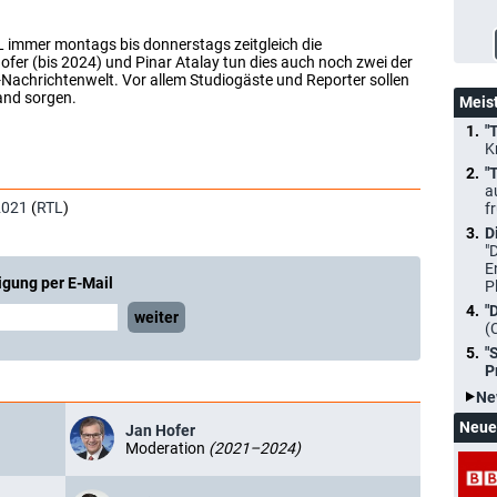
 immer montags bis donnerstags zeitgleich die
fer (bis 2024) und Pinar Atalay tun dies auch noch zwei der
Nachrichtenwelt. Vor allem Studiogäste und Reporter sollen
and sorgen.
Meis
"
K
"
a
2021
(
RTL
)
f
D
"
E
igung per E-Mail
P
"
weiter
(
"
P
Ne
Neue
Jan Hofer
Moderation
(2021–2024)