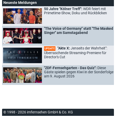
Neueste Meldungen
50 Jahre "Kölner Treff":
WDR feiert mit
Primetime-Show, Doku und Rückblicken
"The Voice of Germany" statt "The Masked
Singer" am Samstagabend
"Akte X:
Jenseits der Wahrheit":
UPDATE
Überraschende Streaming-Premiere für
Director's Cut
"ZDF-Fernsehgarten - Das Quiz":
Diese
Gäste spielen gegen Kiwi in der Sonderfolge
am 9. August 2026
© 1998 - 2026 imfernsehen GmbH & Co. KG