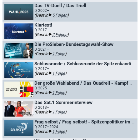
Das TV-Duell / Das Triell
D, 2002–
(Gast in
5 Folgen
)
Klartext!
D, 2017–
(Gast in
2 Folgen
)
Die ProSieben-Bundestagswahl-Show
D, 2021–
(Gast in
1 Folge
)
Schlussrunde / Schlussrunde der Spitzenkandidaten
D, 2017–
(Gast in
1 Folge
)
Der große Wahlabend / Das Quadrell - Kampf ums Kanzleramt
D, 2025–
(Gast in
1 Folge
)
Das Sat.1 Sommerinterview
D, 2013–
(Gast in
1 Folge
)
Frag selbst / Frag selbst! - Spitzenpolitiker im Live-Dialog
D, 2017–2024
(Gast in
1 Folge
)