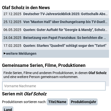
Olaf Scholz in den News
27.12.2025
Deutscher TV-Jahresrückblick 2025: Gottschalk-Abschied, Raab-Sinkflug, "Klar"-Eklat und Wahl-TV XXL
25.12.2025
Von "Maxton Hall" über Dschungelcamp bis TV-Duell: Das waren die größten Hits 2025
06.05.2025
Quoten: Guter Auftakt für "Georgie & Mandy", Scholz' Zapfenstreich dominiert
24.04.2025
Beisetzung von Papst Franziskus: So berichten die deutschen TV-Sender
17.02.2025
Quoten: Starkes "Quadrell" schlägt sogar den "Tatort"
weitere Meldungen
Gemeinsame Serien, Filme, Produktionen
Finde Serien, Filme und anderen Produktionen, in denen
Olaf Scholz
und eine weitere Person gemeinsam vorkommen.
Serien mit
Olaf Scholz
Produktionen sortieren nach:
Titel/Name
Produktionsjahr
Land