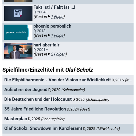
Fakt ist! / Fakt ist ...!
D, 2004–
(Gast in
1 Folge
)
phoenix persönlich
D, 2018–
(Gast in
1 Folge
)
hart aber fair
D, 2001–
(Gast in
2 Folgen
)
Spielfilme/Einzeltitel mit
Olaf Scholz
Die Elbphilharmonie - Von der Vision zur Wirklichkeit
D, 2016
(Mitwirkender)
Aufschrei der Jugend
D, 2020
(Schauspieler)
Die Deutschen und der Holocaust
D, 2020
(Schauspieler)
35 Jahre Friedliche Revolution
D, 2024
(Gast)
Masterplan
D, 2025
(Schauspieler)
Olaf Scholz. Showdown im Kanzleramt
D, 2025
(Mitwirkender)