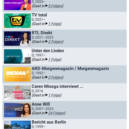
D, 2003–
(Gast in
5 Folgen
)
TV total
D, 2021–
(Gast in
1 Folge
)
RTL Direkt
D, 2021–2025
(Gast in
2 Folgen
)
Unter den Linden
D, 1997–
(Gast in
1 Folge
)
ARD-Morgenmagazin / Morgenmagazin
D, 1992–
(Gast in
2 Folgen
)
Caren Miosga interviewt ...
D, 2016
(Gast in
1 Folge
)
Anne Will
D, 2007–2023
(Gast in
24 Folgen
)
Bericht aus Berlin
D, 1999–