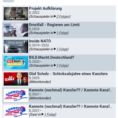
Projekt Aufklärung
D, 2022
(Schauspieler in
2 Folgen
)
Ernstfall - Regieren am Limit
D, 2023
(Schauspieler in
1 Folge
)
Inside NATO
D, 2019–2022
(Schauspieler in
1 Folge
)
BILD.Macht.Deutschland?
D, 2020–
(Schauspieler in
1 Folge
)
Olaf Scholz - Schicksalsjahre eines Kanzlers
D, 2025
(Mitwirkender)
Kannste (nochmal) Kanzler?? / Kannste Kanzleramt? - Baerbock, Laschet und Scholz zurück in der Schule
D, 2021–
(Mitwirkender)
Kannste (nochmal) Kanzler?? / Kannste Kanzleramt? - Baerbock, Laschet und Scholz zurück in der Schule
D, 2021–
(Gast in
1 Folge
)