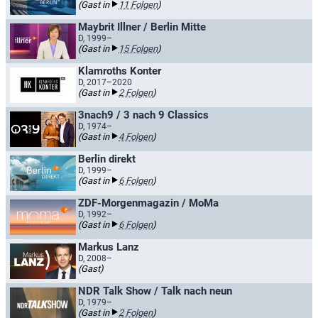
(Gast in
11 Folgen
)
Maybrit Illner / Berlin Mitte
D, 1999–
(Gast in
15 Folgen
)
Klamroths Konter
D, 2017–2020
(Gast in
2 Folgen
)
3nach9 / 3 nach 9 Classics
D, 1974–
(Gast in
4 Folgen
)
Berlin direkt
D, 1999–
(Gast in
6 Folgen
)
ZDF-Morgenmagazin / MoMa
D, 1992–
(Gast in
6 Folgen
)
Markus Lanz
D, 2008–
(Gast)
NDR Talk Show / Talk nach neun
D, 1979–
(Gast in
2 Folgen
)