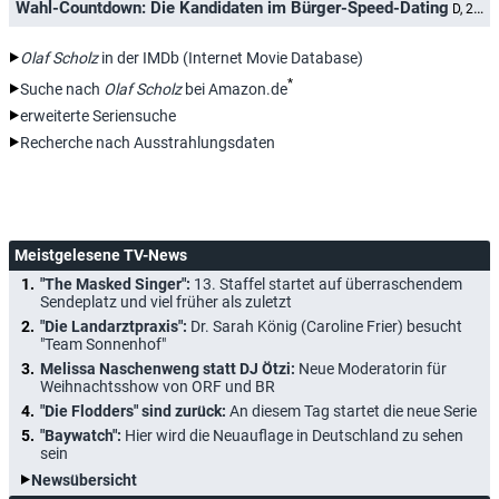
Wahl-Countdown: Die Kandidaten im Bürger-Speed-Dating
D, 2025
Olaf Scholz
in der IMDb (Internet Movie Database)
*
Suche nach
Olaf Scholz
bei Amazon.de
erweiterte Seriensuche
Recherche nach Ausstrahlungsdaten
Meistgelesene TV-News
"The Masked Singer":
13. Staffel startet auf überraschendem
Sendeplatz und viel früher als zuletzt
"Die Landarztpraxis":
Dr. Sarah König (Caroline Frier) besucht
"Team Sonnenhof"
Melissa Naschenweng statt DJ Ötzi:
Neue Moderatorin für
Weihnachtsshow von ORF und BR
"Die Flodders" sind zurück:
An diesem Tag startet die neue Serie
"Baywatch":
Hier wird die Neuauflage in Deutschland zu sehen
sein
Newsübersicht