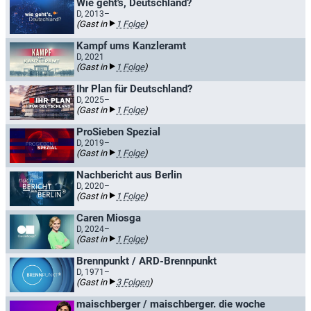
Wie geht's, Deutschland?
D, 2013–
(Gast in
1 Folge
)
Kampf ums Kanzleramt
D, 2021
(Gast in
1 Folge
)
Ihr Plan für Deutschland?
D, 2025–
(Gast in
1 Folge
)
ProSieben Spezial
D, 2019–
(Gast in
1 Folge
)
Nachbericht aus Berlin
D, 2020–
(Gast in
1 Folge
)
Caren Miosga
D, 2024–
(Gast in
1 Folge
)
Brennpunkt / ARD-Brennpunkt
D, 1971–
(Gast in
3 Folgen
)
maischberger / maischberger. die woche