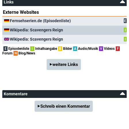
Links
Externe Websites
Fernsehserien.de (Episodenliste)
E
Wikipedia: Scavengers Reign
I
Wikipedia: Scavengers Reign
I
E
Episodenliste
I
Inhaltsangabe
B
Bilder
A
Audio/Musik
V
Videos
F
Forum
N
Blog/News
weitere Links
Kommentare
Schreib einen Kommentar