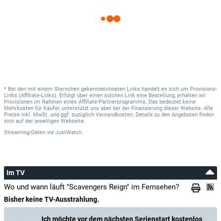
* Bei den mit einem Sternchen gekennzeichneten Links handelt es sich um Provisions-
Links (Affiliate-Links). Erfolgt über einen solchen Link eine Bestellung, erhalten wir
Provisionen im Rahmen eines Affiliate-Partnerprogramms. Das bedeutet keine
Mehrkosten für Käufer, unterstützt uns aber bei der Finanzierung dieser Website. Alle
Preise inkl. MwSt. und ggf. zuzüglich Versandkosten. Details zu den Angeboten finden
sich auf der jeweiligen Webseite.
Streaming-Daten
via
JustWatch.
Im TV
Wo und wann läuft "Scavengers Reign" im Fernsehen?
Bisher keine TV-Ausstrahlung.
Ich möchte vor dem nächsten Serienstart kostenlos