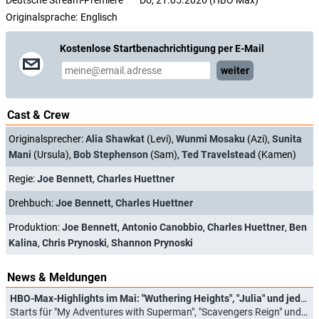
Deutsche Stream-Premiere
Do, 21.05.2026 (HBO Max)
Originalsprache:
Englisch
Kostenlose Startbenachrichtigung per E-Mail
weiter
Cast & Crew
Originalsprecher:
Alia Shawkat
(Levi),
Wunmi Mosaku
(Azi),
Sunita
Mani
(Ursula),
Bob Stephenson
(Sam),
Ted Travelstead
(Kamen)
Regie:
Joe Bennett
,
Charles Huettner
Drehbuch:
Joe Bennett
,
Charles Huettner
Produktion:
Joe Bennett
,
Antonio Canobbio
,
Charles Huettner
,
Ben
Kalina
,
Chris Prynoski
,
Shannon Prynoski
News & Meldungen
HBO-Max-Highlights im Mai: "Wuthering Heights", "Julia" und jede Menge gute Animationsserien
Starts für "My Adventures with Superman", "Scavengers Reign" und neue "Rick and Morty"-Staffel (01.05.2026)