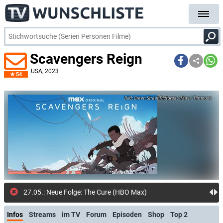
Scavengers Reign
USA
, 2023
54
Green Street Pictures / Max / Titmouse
27.05.: Neue Folge: The Cure (HBO Max)
Infos
Streams
im TV
Forum
Episoden
Shop
Top 2