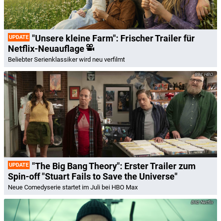
"Unsere kleine Farm": Frischer Trailer für
UPDATE
Netflix-Neuauflage
Beliebter Serienklassiker wird neu verfilmt
HBO
"The Big Bang Theory": Erster Trailer zum
UPDATE
Spin-off "Stuart Fails to Save the Universe"
Neue Comedyserie startet im Juli bei HBO Max
Netflix