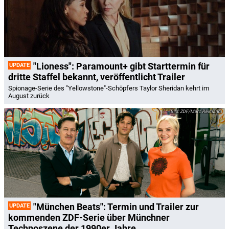
"Lioness": Paramount+ gibt Starttermin für
UPDATE
dritte Staffel bekannt, veröffentlicht Trailer
Spionage-Serie des "Yellowstone"-Schöpfers Taylor Sheridan kehrt im
August zurück
ZDF/Marc Reimann
"München Beats": Termin und Trailer zur
UPDATE
kommenden ZDF-Serie über Münchner
Technoszene der 1990er Jahre