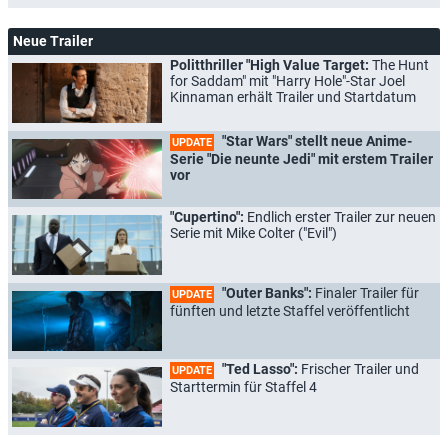
Neue Trailer
Politthriller "High Value Target:
The Hunt
for Saddam" mit "Harry Hole"-Star Joel
Kinnaman erhält Trailer und Startdatum
"Star Wars" stellt neue Anime-
UPDATE
Serie "Die neunte Jedi" mit erstem Trailer
vor
"Cupertino":
Endlich erster Trailer zur neuen
Serie mit Mike Colter ("Evil")
"Outer Banks":
Finaler Trailer für
UPDATE
fünften und letzte Staffel veröffentlicht
"Ted Lasso":
Frischer Trailer und
UPDATE
Starttermin für Staffel 4