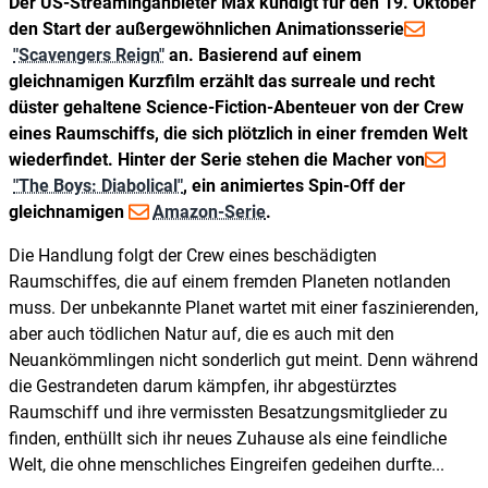
Der US-Streaminganbieter Max kündigt für den 19. Oktober
den Start der außergewöhnlichen Animationsserie
"Scavengers Reign"
an. Basierend auf einem
gleichnamigen Kurzfilm erzählt das surreale und recht
düster gehaltene Science-Fiction-Abenteuer von der Crew
eines Raumschiffs, die sich plötzlich in einer fremden Welt
wiederfindet. Hinter der Serie stehen die Macher von
"The Boys: Diabolical"
, ein animiertes Spin-Off der
gleichnamigen
Amazon-Serie
.
Die Handlung folgt der Crew eines beschädigten
Raumschiffes, die auf einem fremden Planeten notlanden
muss. Der unbekannte Planet wartet mit einer faszinierenden,
aber auch tödlichen Natur auf, die es auch mit den
Neuankömmlingen nicht sonderlich gut meint. Denn während
die Gestrandeten darum kämpfen, ihr abgestürztes
Raumschiff und ihre vermissten Besatzungsmitglieder zu
finden, enthüllt sich ihr neues Zuhause als eine feindliche
Welt, die ohne menschliches Eingreifen gedeihen durfte...