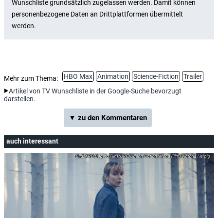
HBO Max
Animation
Science-Fiction
Trailer
Mehr zum Thema:
Artikel von TV Wunschliste in der Google-Suche bevorzugt
darstellen.
▼ zu den Kommentaren
auch interessant
ARD Degeto Film/ORF/Odeon Fiction/Mona Film/Victoria Herbig