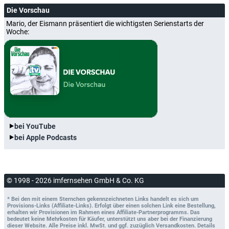
Die Vorschau
Mario, der Eismann präsentiert die wichtigsten Serienstarts der
Woche:
bei YouTube
bei Apple Podcasts
© 1998 - 2026 imfernsehen GmbH & Co. KG
* Bei den mit einem Sternchen gekennzeichneten Links handelt es sich um
Provisions-Links (Affiliate-Links). Erfolgt über einen solchen Link eine Bestellung,
erhalten wir Provisionen im Rahmen eines Affiliate-Partnerprogramms. Das
bedeutet keine Mehrkosten für Käufer, unterstützt uns aber bei der Finanzierung
dieser Website. Alle Preise inkl. MwSt. und ggf. zuzüglich Versandkosten. Details