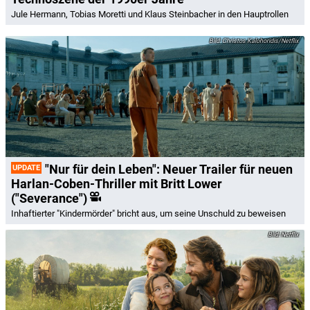
Jule Hermann, Tobias Moretti und Klaus Steinbacher in den Hauptrollen
Christos Kalohoridis/Netflix
"Nur für dein Leben": Neuer Trailer für neuen
UPDATE
Harlan-Coben-Thriller mit Britt Lower
("Severance")
Inhaftierter "Kindermörder" bricht aus, um seine Unschuld zu beweisen
Netflix