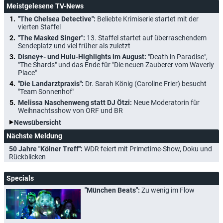
Meistgelesene TV-News
"The Chelsea Detective":
Beliebte Krimiserie startet mit der
vierten Staffel
"The Masked Singer":
13. Staffel startet auf überraschendem
Sendeplatz und viel früher als zuletzt
Disney+- und Hulu-Highlights im August:
"Death in Paradise",
"The Shards" und das Ende für "Die neuen Zauberer vom Waverly
Place"
"Die Landarztpraxis":
Dr. Sarah König (Caroline Frier) besucht
"Team Sonnenhof"
Melissa Naschenweng statt DJ Ötzi:
Neue Moderatorin für
Weihnachtsshow von ORF und BR
Newsübersicht
Nächste Meldung
50 Jahre "Kölner Treff":
WDR feiert mit Primetime-Show, Doku und
Rückblicken
Specials
"München Beats":
Zu wenig im Flow