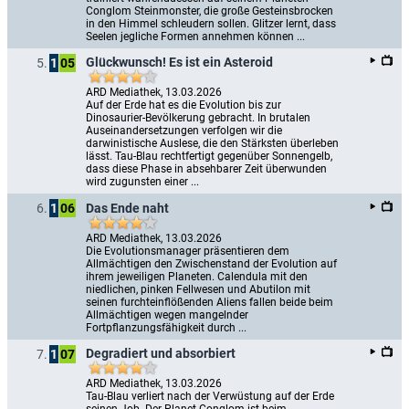
Conglom Steinmonster, die große Gesteinsbrocken 
in den Himmel schleudern sollen. Glitzer lernt, dass 
Seelen jegliche Formen annehmen können ...
Glückwunsch! Es ist ein Asteroid
5.
1
05
ARD Mediathek, 13.03.2026
Auf der Erde hat es die Evolution bis zur 
Dinosaurier-Bevölkerung gebracht. In brutalen 
Auseinandersetzungen verfolgen wir die 
darwinistische Auslese, die den Stärksten überleben 
lässt. Tau-Blau rechtfertigt gegenüber Sonnengelb, 
dass diese Phase in absehbarer Zeit überwunden 
wird zugunsten einer ...
Das Ende naht
6.
1
06
ARD Mediathek, 13.03.2026
Die Evolutionsmanager präsentieren dem 
Allmächtigen den Zwischenstand der Evolution auf 
ihrem jeweiligen Planeten. Calendula mit den 
niedlichen, pinken Fellwesen und Abutilon mit 
seinen furchteinflößenden Aliens fallen beide beim 
Allmächtigen wegen mangelnder 
Fortpflanzungsfähigkeit durch ...
Degradiert und absorbiert
7.
1
07
ARD Mediathek, 13.03.2026
Tau-Blau verliert nach der Verwüstung auf der Erde 