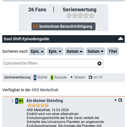
26
Fans
Serienwertung
Soul Shift Episodenguide
Sortieren nach:
Epis.
Epis.
Datum
Datum
Titel
Zeichenerklärung:
Staffel
Episode
Stream
im TV
S
E
Verfügbar in der
ARD Mediathek
Ein kleiner Steinling
1.
1
01
ARD Mediathek, 13.03.2026
Erzählt wird von einer alternativen 
Evolutionsgeschichte der Erde. Darin verteilt der 
Schöpfer des Universums Planeten an sogenannte 
Evolutionsmanager. Sie müssen die Planeten mit 