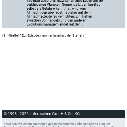
Tau-Blau absorbiert inzwischen alles Leben auf den 
verbliebenen Planeten. Sonnengelb, der Tau-Blau 
selbst als Gefahr erkannt hat, wird vom 
Allmächtigen überredet, Tau-Blau mit dem 
Allmachts-Zepter zu vernichten. Ein Treffen 
zwischen Sonnengelb und den anderen 
Evolutionsmanagern endet mit der ...
(St.=Staffel / Ep.=Episodennummer innerhalb der Staffel /
)
© 1998 - 2026 imfernsehen GmbH & Co. KG
* Bei den mit einem Sternchen gekennzeichneten Links handelt es sich um