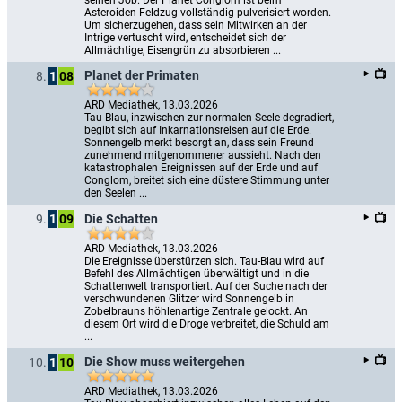
seinen Job. Der Planet Conglom ist beim 
Asteroiden-Feldzug vollständig pulverisiert worden. 
Um sicherzugehen, dass sein Mitwirken an der 
Intrige vertuscht wird, entscheidet sich der 
Allmächtige, Eisengrün zu absorbieren ...
Planet der Primaten
8.
1
08
ARD Mediathek, 13.03.2026
Tau-Blau, inzwischen zur normalen Seele degradiert, 
begibt sich auf Inkarnationsreisen auf die Erde. 
Sonnengelb merkt besorgt an, dass sein Freund 
zunehmend mitgenommener aussieht. Nach den 
katastrophalen Ereignissen auf der Erde und auf 
Conglom, breitet sich eine düstere Stimmung unter 
den Seelen ...
Die Schatten
9.
1
09
ARD Mediathek, 13.03.2026
Die Ereignisse überstürzen sich. Tau-Blau wird auf 
Befehl des Allmächtigen überwältigt und in die 
Schattenwelt transportiert. Auf der Suche nach der 
verschwundenen Glitzer wird Sonnengelb in 
Zobelbrauns höhlenartige Zentrale gelockt. An 
diesem Ort wird die Droge verbreitet, die Schuld am 
...
Die Show muss weitergehen
10.
1
10
ARD Mediathek, 13.03.2026