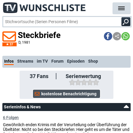
Steckbriefe
D
, 1981
37
kostenlo
Infos
Streams
im TV
Forum
Episoden
Shop
37
Fans
Serienwertung
Serieninfos & News
6 Folgen
Gewöhnlich enden Krimis mit der Verurteilung oder Überführung der
Übeltäter. Nicht so bei den Steckbriefen: Hier geht es um die Täter und