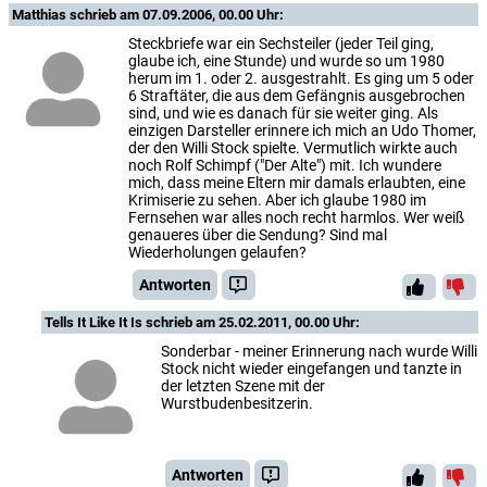
Matthias
schrieb am 07.09.2006, 00.00 Uhr:
Steckbriefe war ein Sechsteiler (jeder Teil ging,
glaube ich, eine Stunde) und wurde so um 1980
herum im 1. oder 2. ausgestrahlt. Es ging um 5 oder
6 Straftäter, die aus dem Gefängnis ausgebrochen
sind, und wie es danach für sie weiter ging. Als
einzigen Darsteller erinnere ich mich an Udo Thomer,
der den Willi Stock spielte. Vermutlich wirkte auch
noch Rolf Schimpf ("Der Alte") mit. Ich wundere
mich, dass meine Eltern mir damals erlaubten, eine
Krimiserie zu sehen. Aber ich glaube 1980 im
Fernsehen war alles noch recht harmlos. Wer weiß
genaueres über die Sendung? Sind mal
Wiederholungen gelaufen?
Antworten
Tells It Like It Is
schrieb am 25.02.2011, 00.00 Uhr:
Sonderbar - meiner Erinnerung nach wurde Willi
Stock nicht wieder eingefangen und tanzte in
der letzten Szene mit der
Wurstbudenbesitzerin.
Antworten