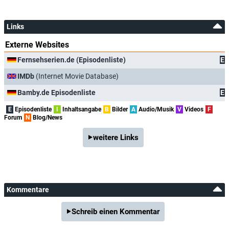
Links
Externe Websites
Fernsehserien.de (Episodenliste)
E
IMDb
(Internet Movie Database)
Bamby.de Episodenliste
E
E
Episodenliste
I
Inhaltsangabe
B
Bilder
A
Audio/Musik
V
Videos
F
Forum
N
Blog/News
weitere Links
Kommentare
Schreib einen Kommentar