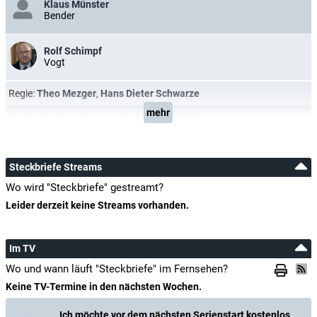
Klaus Münster
Bender
Rolf Schimpf
Vogt
Regie:
Theo Mezger
,
Hans Dieter Schwarze
mehr
Drehbuch:
Peter Berneis
,
Karl Heinz Willschrei
Steckbriefe Streams
Wo wird "Steckbriefe" gestreamt?
Leider derzeit keine Streams vorhanden.
Im TV
Wo und wann läuft "Steckbriefe" im Fernsehen?
Keine TV-Termine in den nächsten Wochen.
Ich möchte vor dem nächsten Serienstart kostenlos