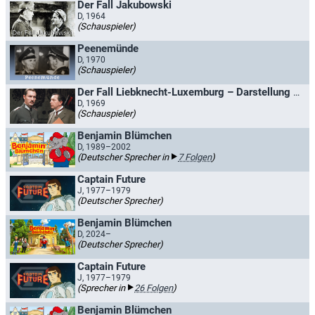
Der Fall Jakubowski
D, 1964
(Schauspieler)
Peenemünde
D, 1970
(Schauspieler)
Der Fall Liebknecht-Luxemburg – Darstellung eines Offiziers-Komplotts
D, 1969
(Schauspieler)
Benjamin Blümchen
D, 1989–2002
(Deutscher Sprecher in
7 Folgen
)
Captain Future
J, 1977–1979
(Deutscher Sprecher)
Benjamin Blümchen
D, 2024–
(Deutscher Sprecher)
Captain Future
J, 1977–1979
(Sprecher in
26 Folgen
)
Benjamin Blümchen