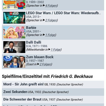
D, 1989–2002
(Sprecher in
4 Folgen
)
LEGO Star Wars / LEGO Star Wars: Wiederaufbau der Galaxis
USA, 2013–
(Sprecher in
2 Folgen
)
Barbie
USA, 2001–
(Sprecher in
1 Folge
)
Dalli Dalli
D/A, 1971–1986
(Mitwirkender in
1 Folge
)
Zum blauen Bock
D, 1957–1987
(Gast in
2 Folgen
)
Spielfilme/Einzeltitel mit
Friedrich G. Beckhaus
Mord - Sir John greift ein!
GB, 1930
(Deutscher Sprecher)
Zwei Sekunden
USA, 1932
(Deutscher Sprecher)
Die Schwester der Braut
USA, 1937
(Deutscher Sprecher)