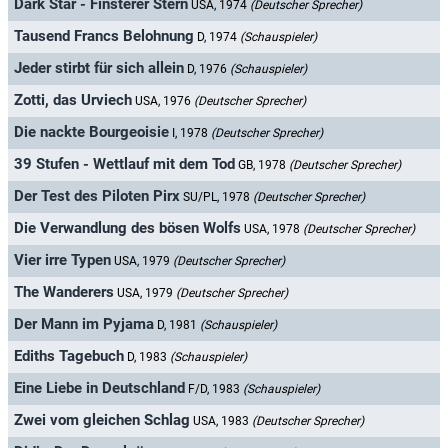
Dark Star - Finsterer Stern
USA, 1974
(Deutscher Sprecher)
Tausend Francs Belohnung
D, 1974
(Schauspieler)
Jeder stirbt für sich allein
D, 1976
(Schauspieler)
Zotti, das Urviech
USA, 1976
(Deutscher Sprecher)
Die nackte Bourgeoisie
I, 1978
(Deutscher Sprecher)
39 Stufen - Wettlauf mit dem Tod
GB, 1978
(Deutscher Sprecher)
Der Test des Piloten Pirx
SU/PL, 1978
(Deutscher Sprecher)
Die Verwandlung des bösen Wolfs
USA, 1978
(Deutscher Sprecher)
Vier irre Typen
USA, 1979
(Deutscher Sprecher)
The Wanderers
USA, 1979
(Deutscher Sprecher)
Der Mann im Pyjama
D, 1981
(Schauspieler)
Ediths Tagebuch
D, 1983
(Schauspieler)
Eine Liebe in Deutschland
F/D, 1983
(Schauspieler)
Zwei vom gleichen Schlag
USA, 1983
(Deutscher Sprecher)