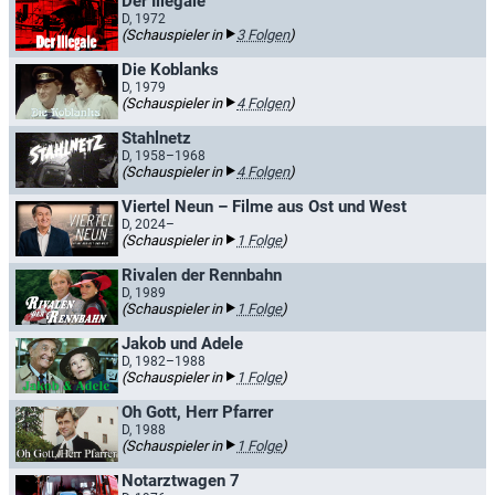
Der Illegale
D, 1972
(Schauspieler in
3 Folgen
)
Die Koblanks
D, 1979
(Schauspieler in
4 Folgen
)
Stahlnetz
D, 1958–1968
(Schauspieler in
4 Folgen
)
Viertel Neun – Filme aus Ost und West
D, 2024–
(Schauspieler in
1 Folge
)
Rivalen der Rennbahn
D, 1989
(Schauspieler in
1 Folge
)
Jakob und Adele
D, 1982–1988
(Schauspieler in
1 Folge
)
Oh Gott, Herr Pfarrer
D, 1988
(Schauspieler in
1 Folge
)
Notarztwagen 7