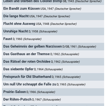
Leben und Sterben des Colonel Blimp
GB, 1943
(Deutscher Sprecher)
Ein Bandit zum Küssen
USA, 1947
(Deutscher Sprecher)
Die lange Nacht
USA, 1947
(Deutscher Sprecher)
Flucht ohne Ausweg
USA, 1948
(Deutscher Sprecher)
Unruhige Nacht
D, 1958
(Schauspieler)
Faust
D, 1960
(Schauspieler)
Das Geheimnis der gelben Narzissen
D/GB, 1961
(Schauspieler)
Das Gasthaus an der Themse
D, 1962
(Schauspieler)
Das Rätsel der roten Orchidee
D, 1962
(Schauspieler)
Das siebente Opfer
D, 1964
(Schauspieler)
Freispruch für Old Shatterhand
D, 1965
(Schauspieler)
Um null Uhr schnappt die Falle zu
D, 1965
(Schauspieler)
Prairie-Saloon
D, 1966
(Schauspieler)
Der Röhm-Putsch
D, 1967
(Schauspieler)