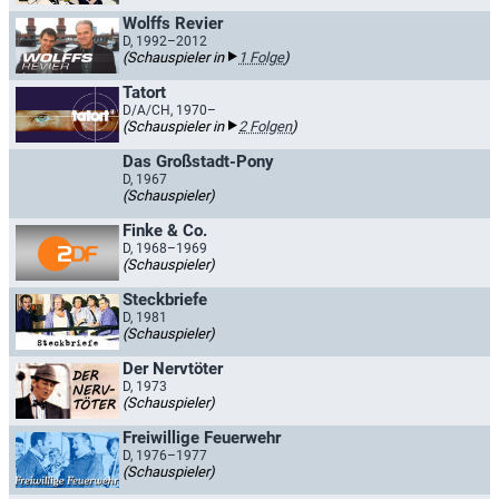
Wolffs Revier
D, 1992–2012
(Schauspieler in
1 Folge
)
Tatort
D/A/CH, 1970–
(Schauspieler in
2 Folgen
)
Das Großstadt-Pony
D, 1967
(Schauspieler)
Finke & Co.
D, 1968–1969
(Schauspieler)
Steckbriefe
D, 1981
(Schauspieler)
Der Nervtöter
D, 1973
(Schauspieler)
Freiwillige Feuerwehr
D, 1976–1977
(Schauspieler)