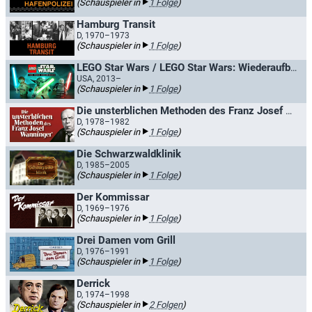
(Schauspieler in
1 Folge
)
Hamburg Transit
D, 1970–1973
(Schauspieler in
1 Folge
)
LEGO Star Wars / LEGO Star Wars: Wiederaufbau der Galaxis
USA, 2013–
(Schauspieler in
1 Folge
)
Die unsterblichen Methoden des Franz Josef Wanninger / Wiedersehen mit Wanninger
D, 1978–1982
(Schauspieler in
1 Folge
)
Die Schwarzwaldklinik
D, 1985–2005
(Schauspieler in
1 Folge
)
Der Kommissar
D, 1969–1976
(Schauspieler in
1 Folge
)
Drei Damen vom Grill
D, 1976–1991
(Schauspieler in
1 Folge
)
Derrick
D, 1974–1998
(Schauspieler in
2 Folgen
)