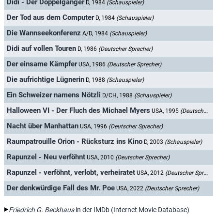
Didi - Der Doppelgänger
D, 1984
(Schauspieler)
Der Tod aus dem Computer
D, 1984
(Schauspieler)
Die Wannseekonferenz
A/D, 1984
(Schauspieler)
Didi auf vollen Touren
D, 1986
(Deutscher Sprecher)
Der einsame Kämpfer
USA, 1986
(Deutscher Sprecher)
Die aufrichtige Lügnerin
D, 1988
(Schauspieler)
Ein Schweizer namens Nötzli
D/CH, 1988
(Schauspieler)
Halloween VI - Der Fluch des Michael Myers
USA, 1995
(Deutscher Sprecher)
Nacht über Manhattan
USA, 1996
(Deutscher Sprecher)
Raumpatrouille Orion - Rücksturz ins Kino
D, 2003
(Schauspieler)
Rapunzel - Neu verföhnt
USA, 2010
(Deutscher Sprecher)
Rapunzel - verföhnt, verlobt, verheiratet
USA, 2012
(Deutscher Sprecher)
Der denkwürdige Fall des Mr. Poe
USA, 2022
(Deutscher Sprecher)
Friedrich G. Beckhaus
in der IMDb (Internet Movie Database)