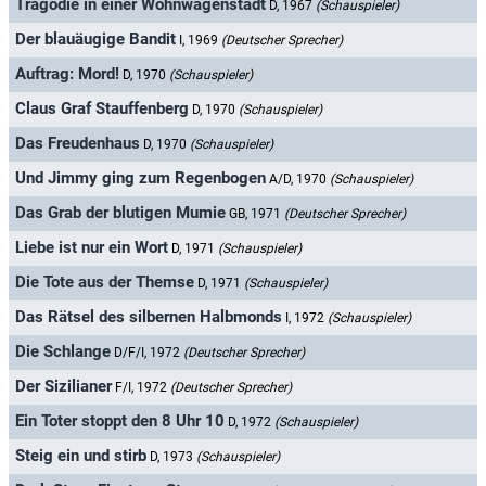
Tragödie in einer Wohnwagenstadt
D, 1967
(Schauspieler)
Der blauäugige Bandit
I, 1969
(Deutscher Sprecher)
Auftrag: Mord!
D, 1970
(Schauspieler)
Claus Graf Stauffenberg
D, 1970
(Schauspieler)
Das Freudenhaus
D, 1970
(Schauspieler)
Und Jimmy ging zum Regenbogen
A/D, 1970
(Schauspieler)
Das Grab der blutigen Mumie
GB, 1971
(Deutscher Sprecher)
Liebe ist nur ein Wort
D, 1971
(Schauspieler)
Die Tote aus der Themse
D, 1971
(Schauspieler)
Das Rätsel des silbernen Halbmonds
I, 1972
(Schauspieler)
Die Schlange
D/F/I, 1972
(Deutscher Sprecher)
Der Sizilianer
F/I, 1972
(Deutscher Sprecher)
Ein Toter stoppt den 8 Uhr 10
D, 1972
(Schauspieler)
Steig ein und stirb
D, 1973
(Schauspieler)