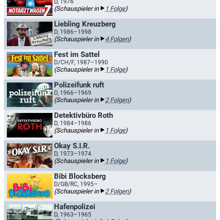
D, 1976
(Schauspieler in
1 Folge
)
Liebling Kreuzberg
D, 1986–1998
(Schauspieler in
4 Folgen
)
Fest im Sattel
D/CH/F, 1987–1990
(Schauspieler in
1 Folge
)
Polizeifunk ruft
D, 1966–1969
(Schauspieler in
2 Folgen
)
Detektivbüro Roth
D, 1984–1986
(Schauspieler in
1 Folge
)
Okay S.I.R.
D, 1973–1974
(Schauspieler in
1 Folge
)
Bibi Blocksberg
D/GB/RC, 1995–
(Schauspieler in
2 Folgen
)
Hafenpolizei
D, 1963–1965