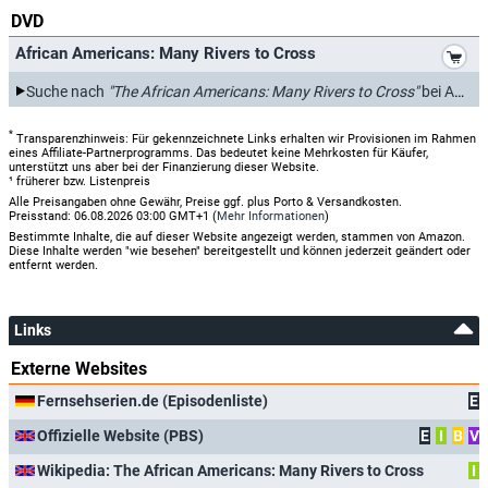
DVD
*
African Americans: Many Rivers to Cross
Suche nach
"The African Americans: Many Rivers to Cross"
bei Amazon.de
*
Transparenzhinweis: Für gekennzeichnete Links erhalten wir Provisionen im Rahmen
eines Affiliate-Partnerprogramms. Das bedeutet keine Mehrkosten für Käufer,
unterstützt uns aber bei der Finanzierung dieser Website.
¹ früherer bzw. Listenpreis
Alle Preisangaben ohne Gewähr, Preise ggf. plus Porto & Versandkosten.
Preisstand: 06.08.2026 03:00 GMT+1 (
Mehr Informationen
)
Bestimmte Inhalte, die auf dieser Website angezeigt werden, stammen von Amazon.
Diese Inhalte werden "wie besehen" bereitgestellt und können jederzeit geändert oder
entfernt werden.
Links
Externe Websites
Fernsehserien.de (Episodenliste)
E
Offizielle Website (PBS)
E
I
B
V
Wikipedia: The African Americans: Many Rivers to Cross
I