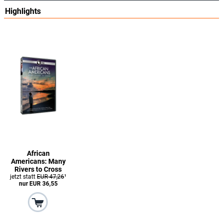
Highlights
African
Americans: Many
Rivers to Cross
jetzt statt
EUR 47,26
¹
nur EUR 36,55