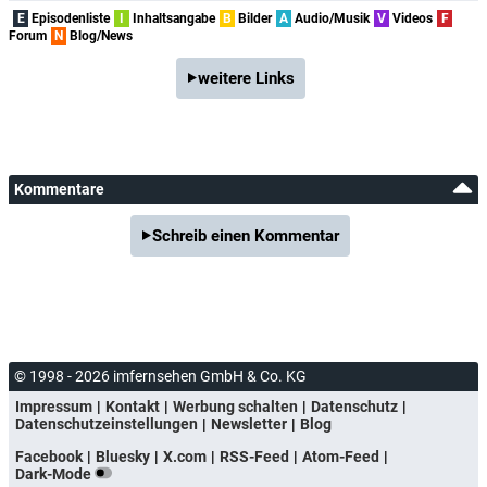
E
Episodenliste
I
Inhaltsangabe
B
Bilder
A
Audio/Musik
V
Videos
F
Forum
N
Blog/News
weitere Links
Kommentare
Schreib einen Kommentar
© 1998 - 2026 imfernsehen GmbH & Co. KG
Impressum
Kontakt
Werbung schalten
Datenschutz
Datenschutzeinstellungen
Newsletter
Blog
Facebook
Bluesky
X.com
RSS-Feed
Atom-Feed
Dark-Mode