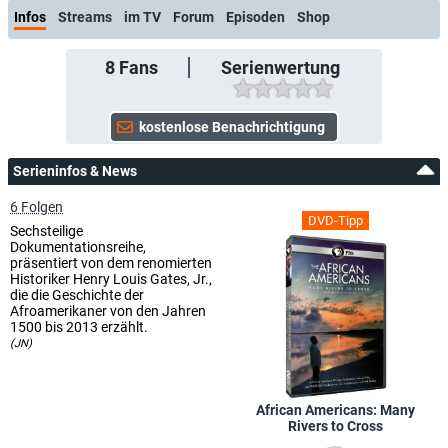
Infos
Streams
im TV
Forum
Episoden
Shop
8
Fans
Serienwertung
Serieninfos & News
6 Folgen
DVD-Tipp
Sechsteilige
Dokumentationsreihe,
präsentiert von dem renomierten
Historiker Henry Louis Gates, Jr.,
die die Geschichte der
Afroamerikaner von den Jahren
1500 bis 2013 erzählt.
(JN)
African Americans: Many
Rivers to Cross