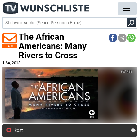
The African
Americans: Many
8
Rivers to Cross
USA
, 2013
PBS
kostenlose E-M