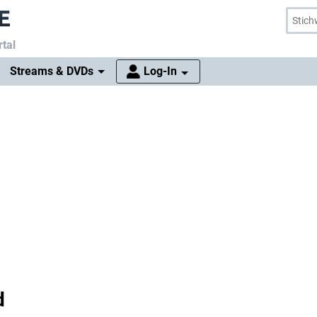
tal
Streams & DVDs
Log-In
d