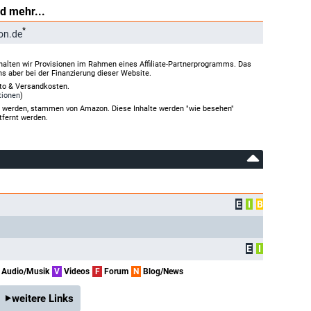
d mehr...
*
on.de
halten wir Provisionen im Rahmen eines Affiliate-Partnerprogramms. Das
ns aber bei der Finanzierung dieser Website.
rto & Versandkosten.
tionen
)
gt werden, stammen von Amazon. Diese Inhalte werden "wie besehen"
tfernt werden.
E
I
B
E
I
Audio/Musik
V
Videos
F
Forum
N
Blog/News
weitere Links