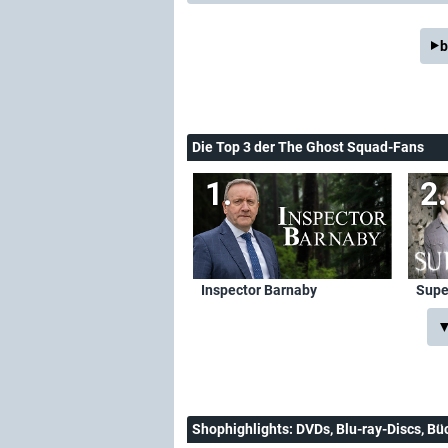
b
Die Top 3 der The Ghost Squad-Fans
Inspector Barnaby
Supe
▼
Shophighlights
: DVDs, Blu-ray-Discs, Bü