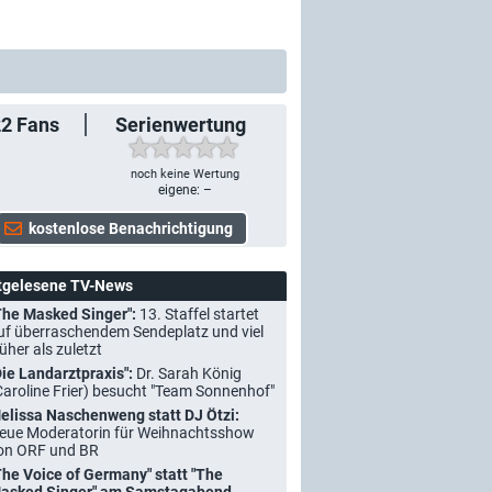
22
Fans
Serienwertung
noch keine Wertung
eigene: –
tgelesene TV-News
The Masked Singer":
13. Staffel startet
uf überraschendem Sendeplatz und viel
rüher als zuletzt
Die Landarztpraxis":
Dr. Sarah König
Caroline Frier) besucht "Team Sonnenhof"
elissa Naschenweng statt DJ Ötzi:
eue Moderatorin für Weihnachtsshow
on ORF und BR
The Voice of Germany" statt "The