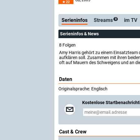
GB
, 2005
22
Serienticker
kosten
Serieninfos
Streams
im TV
0
Serieninfos & News
8 Folgen
Amy Harris gehört zu einem Einsatzteam de
aufklären soll. Zusammen mit ihren beide
oft auf Mauern des Schweigens und an die
Daten
Originalsprache:
Englisch
Kostenlose Startbenachricht
Cast & Crew