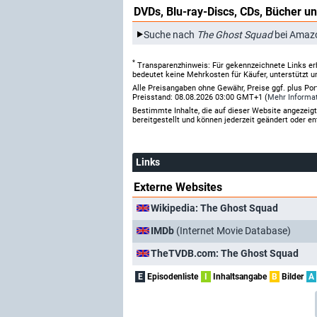
DVDs, Blu-ray-Discs, CDs, Bücher un
Suche nach
The Ghost Squad
bei Amaz
*
Transparenzhinweis: Für gekennzeichnete Links er
bedeutet keine Mehrkosten für Käufer, unterstützt u
Alle Preisangaben ohne Gewähr, Preise ggf. plus Po
Preisstand: 08.08.2026 03:00 GMT+1 (
Mehr Informa
Bestimmte Inhalte, die auf dieser Website angezei
bereitgestellt und können jederzeit geändert oder en
Links
Externe Websites
Wikipedia: The Ghost Squad
IMDb
(Internet Movie Database)
TheTVDB.com: The Ghost Squad
E
Episodenliste
I
Inhaltsangabe
B
Bilder
A