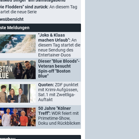
asked Singer" am Samstagabend
Die Flodders" sind zurück:
An diesem Tag
tartet die neue Serie
wsübersicht
ste Meldungen
"Joko & Klaas
machen Urlaub":
An
diesem Tag startet die
neue Sendung des
Entertainer-Duos
Dieser "Blue Bloods"-
Veteran besucht
Spin-off "Boston
Blue"
Quoten:
ZDF punktet
mit Krimi-Aufgüssen,
Sat.1 mit Zweitliga-
Auftakt
50 Jahre "Kölner
Treff":
WDR feiert mit
Primetime-Show,
Doku und Rückblicken