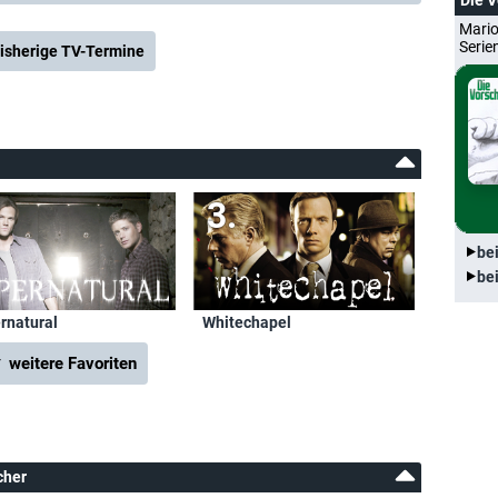
Die 
Mario
Serie
isherige TV-Termine
be
be
rnatural
Whitechapel
 weitere Favoriten
cher