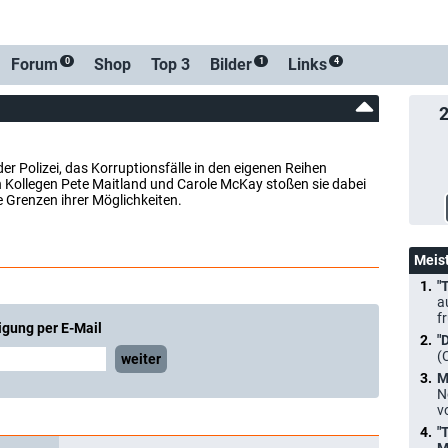
Forum
Shop
Top 3
Bilder
Links
0
1
4
r Polizei, das Korruptionsfälle in den eigenen Reihen
n Kollegen Pete Maitland und Carole McKay stoßen sie dabei
 Grenzen ihrer Möglichkeiten.
Meis
"
a
f
igung per E-Mail
"
(
weiter
M
N
v
"