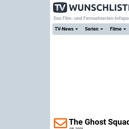
Das Film- und Fernsehserien-Infopor
TV-News
Serien
Filme
The Ghost Squa