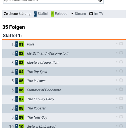
Zeichenerklärung:
Staffel
Episode
Stream
im TV
S
E
35 Folgen
Staffel 1:
1.
1
01
Pilot
2.
1
02
My Birth and Welcome to It
3.
1
03
Masters of Invention
4.
1
04
The Dry Spell
5.
1
05
The In-Laws
6.
1
06
Summer of Chocolate
7.
1
07
The Faculty Party
8.
1
08
The Rooster
9.
1
09
The New Guy
10.
1
10
Sisters: Undressed