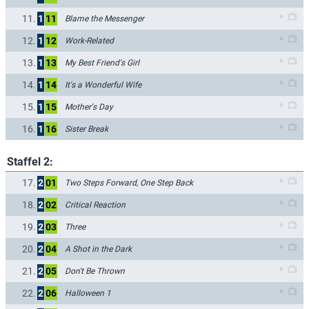
11.
1
11
Blame the Messenger
12.
1
12
Work-Related
13.
1
13
My Best Friend's Girl
14.
1
14
It's a Wonderful Wife
15.
1
15
Mother's Day
16.
1
16
Sister Break
Staffel 2:
17.
2
01
Two Steps Forward, One Step Back
18.
2
02
Critical Reaction
19.
2
03
Three
20.
2
04
A Shot in the Dark
21.
2
05
Don't Be Thrown
22.
2
06
Halloween 1