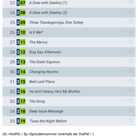
23.
2
07
A Date with Destiny (1)
24.
2
08
A Date with Destiny (2)
25.
2
09
Three Thanksgivings, One Turkey
26.
2
10
Is It Me?
27.
2
11
The Manny
28.
2
12
Dog Day Afternoon
29.
2
13
The Sister Equinox
30.
2
14
Changing Rooms
31.
2
15
Best Laid Plans
32.
2
16
He Ain't Heavy, He's My Brother
33.
2
17
The Song
34.
2
18
Deep Issue Massage
35.
2
19
'Twas the Night Before
(St.=Staffel / Ep.=Episodennummer innerhalb der Staffel /
)