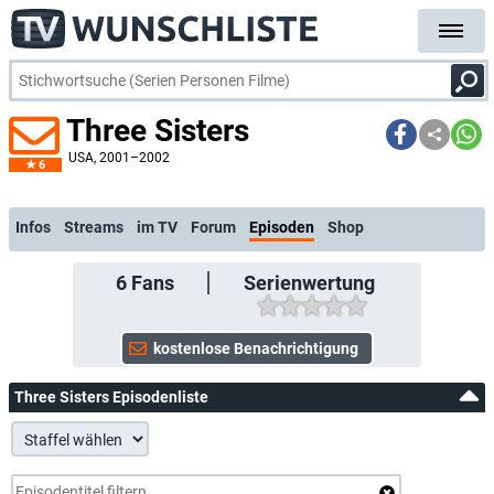
Three Sisters
USA
, 2001–2002
6
kostenlose E-Mail-Benachrichtigung bei Streaming- oder TV-Start
Infos
Streams
im TV
Forum
Episoden
Shop
6
Fans
Serienwertung
Three Sisters Episodenliste