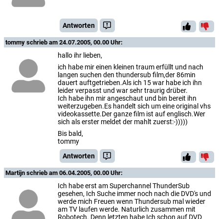
Antworten
tommy
schrieb am 24.07.2005, 00.00 Uhr:
hallo ihr lieben,
ich habe mir einen kleinen traum erfüllt und nach
langen suchen den thundersub film,der 86min
dauert auftgetrieben.Als ich 15 war habe ich ihn
leider verpasst und war sehr traurig drüber.
Ich habe ihn mir angeschaut und bin bereit ihn
weiterzugeben.Es handelt sich um eine original vhs
videokassette.Der ganze film ist auf englisch.Wer
sich als erster meldet der mahlt zuerst:-)))))
Bis bald,
tommy
Antworten
Martijn
schrieb am 06.04.2005, 00.00 Uhr:
Ich habe erst am Superchannel ThunderSub
gesehen, Ich Suche immer noch nach die DVD's und
werde mich Freuen wenn Thundersub mal wieder
am TV laufen werde. Naturlich zusammen mit
Robotech. Denn letzten habe Ich schon auf DVD