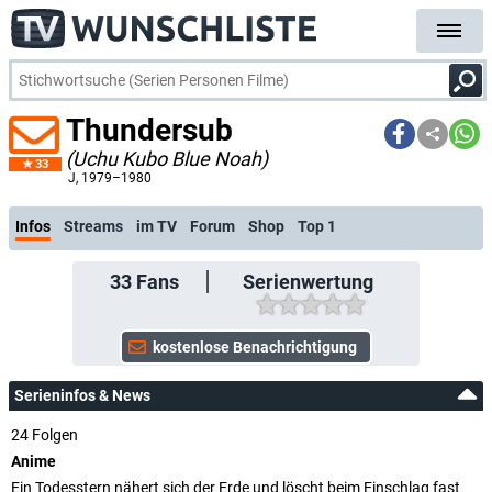
Thundersub
(Uchu Kubo Blue Noah)
33
J
, 1979–1980
Infos
Streams
im TV
Forum
Shop
Top 1
33
Fans
Serienwertung
Serieninfos & News
24 Folgen
Anime
Ein Todesstern nähert sich der Erde und löscht beim Einschlag fast