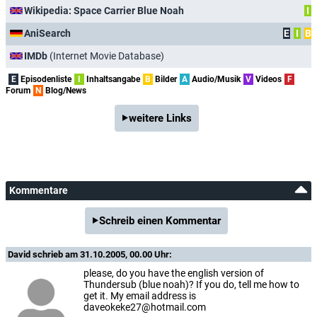
Wikipedia: Space Carrier Blue Noah
I
AniSearch
E
I
B
IMDb
(Internet Movie Database)
E
Episodenliste
I
Inhaltsangabe
B
Bilder
A
Audio/Musik
V
Videos
F
Forum
N
Blog/News
weitere Links
Kommentare
Schreib einen Kommentar
David
schrieb am 31.10.2005, 00.00 Uhr:
please, do you have the english version of
Thundersub (blue noah)? If you do, tell me how to
get it. My email address is
daveokeke27@hotmail.com