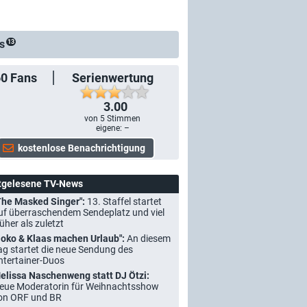
s
13
60
Fans
Serienwertung
3.00
von
5
Stimmen
eigene: –
tgelesene TV-News
The Masked Singer":
13. Staffel startet
uf überraschendem Sendeplatz und viel
rüher als zuletzt
Joko & Klaas machen Urlaub":
An diesem
ag startet die neue Sendung des
ntertainer-Duos
elissa Naschenweng statt DJ Ötzi:
eue Moderatorin für Weihnachtsshow
on ORF und BR