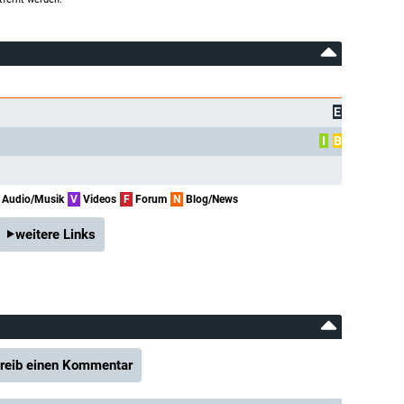
E
I
B
Audio/Musik
V
Videos
F
Forum
N
Blog/News
weitere Links
reib einen Kommentar