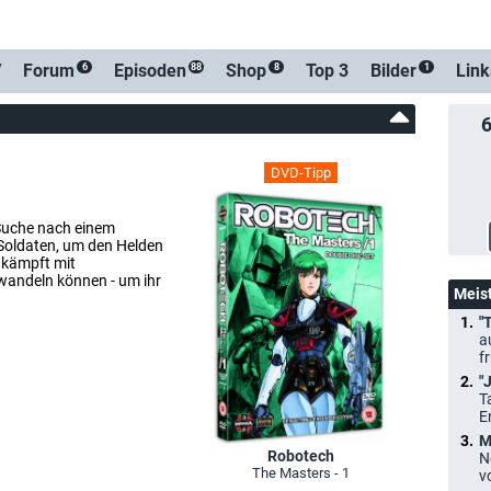
: Reckless (Crunchyroll Channel)
V
Forum
Episoden
Shop
Top 3
Bilder
Link
6
88
8
1
DVD-Tipp
 Suche nach einem
 Soldaten, um den Helden
 kämpft mit
rwandeln können - um ihr
Meis
"
a
f
"
T
E
M
Robotech
N
The Masters - 1
v