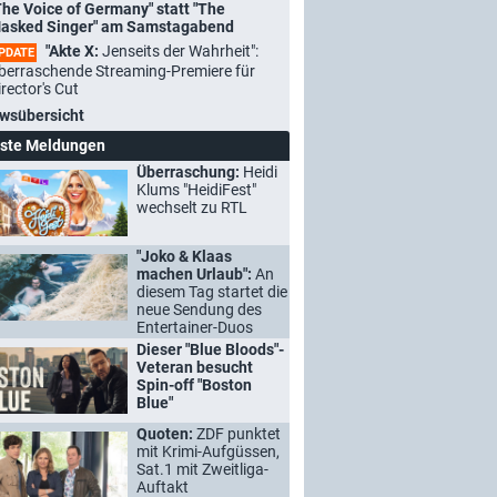
The Voice of Germany" statt "The
asked Singer" am Samstagabend
"Akte X:
Jenseits der Wahrheit":
PDATE
berraschende Streaming-Premiere für
irector's Cut
wsübersicht
ste Meldungen
Überraschung:
Heidi
Klums "HeidiFest"
wechselt zu RTL
"Joko & Klaas
machen Urlaub":
An
diesem Tag startet die
neue Sendung des
Entertainer-Duos
Dieser "Blue Bloods"-
Veteran besucht
Spin-off "Boston
Blue"
Quoten:
ZDF punktet
mit Krimi-Aufgüssen,
Sat.1 mit Zweitliga-
Auftakt