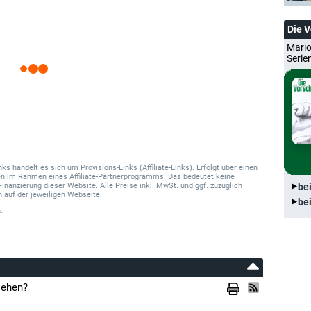
Die 
Mario
Serie
 handelt es sich um Provisions-Links (Affiliate-Links). Erfolgt über einen
onen im Rahmen eines Affiliate-Partnerprogramms. Das bedeutet keine
Finanzierung dieser Website. Alle Preise inkl. MwSt. und ggf. zuzüglich
be
 auf der jeweiligen Webseite.
be
.
sehen?