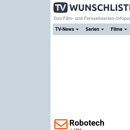
Das Film- und Fernsehserien-Infopor
TV-News
Serien
Filme
Robotech