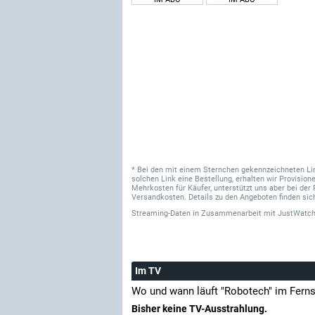
* Bei den mit einem Sternchen gekennzeichneten Links
solchen Link eine Bestellung, erhalten wir Provisi
Mehrkosten für Käufer, unterstützt uns aber bei der 
Versandkosten. Details zu den Angeboten finden sich
Streaming-Daten
in Zusammenarbeit mit
JustWatch
Im TV
Wo und wann läuft "Robotech" im Fern
Bisher keine TV-Ausstrahlung.