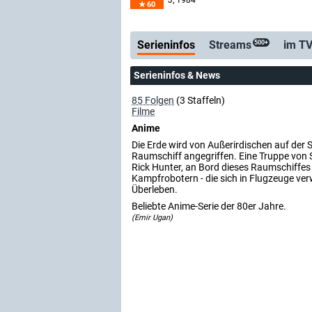
J
, 1984
60
Serienticker
23.07.: Neue Folge
Serieninfos
Streams
im T
500+
Serieninfos & News
85 Folgen
(3 Staffeln)
Filme
Anime
Die Erde wird von Außerirdischen auf der
Raumschiff angegriffen. Eine Truppe von
Rick Hunter, an Bord dieses Raumschiffes
Kampfrobotern - die sich in Flugzeuge ve
Überleben.
Beliebte Anime-Serie der 80er Jahre.
(Emir Ugan)