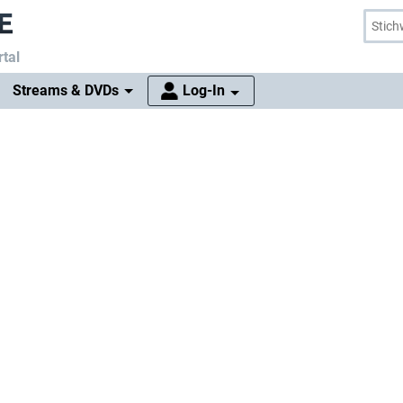
tal
Streams & DVDs
Log-In