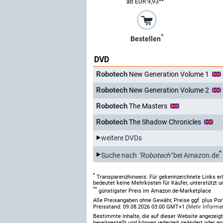
ab EUR 9,93**
*
Bestellen
DVD
Robotech
New Generation Volume 1
Robotech
New Generation Volume 2
Robotech
The Masters
Robotech
The Shadow Chronicles
weitere DVDs
*
Suche nach
"Robotech"
bei Amazon.de
*
Transparenzhinweis: Für gekennzeichnete Links er
bedeutet keine Mehrkosten für Käufer, unterstützt u
**
günstigster Preis im Amazon.de-Marketplace
Alle Preisangaben ohne Gewähr, Preise ggf. plus Po
Preisstand: 09.08.2026 03:00 GMT+1 (
Mehr Informa
Bestimmte Inhalte, die auf dieser Website angezei
bereitgestellt und können jederzeit geändert oder en