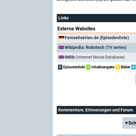
Links
Externe Websites
Fernsehserien.de (Episodenliste)
Wikipedia: Robotech (TV series)
IMDb
(Internet Movie Database)
E
Episodenliste
I
Inhaltsangabe
B
Bilder
A
Kommentare
, Erinnerungen und Forum
Sch