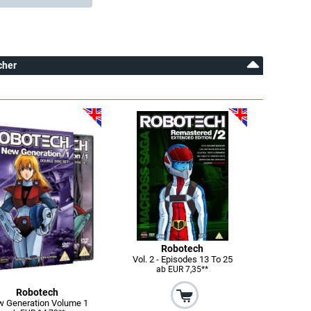
cher
Robotech
Vol. 2 - Episodes 13 To 25
ab EUR 7,35**
Robotech
 Generation Volume 1