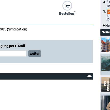
"
M
U
*
Bestellen
Ü
D
Ne
985 (Syndication)
Neue
igung per E-Mail
weiter