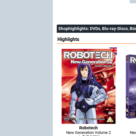
Shophighlights
: DVDs, Blu-ray-Discs, Bü
Highlights
Robotech
New Generation Volume 2
New