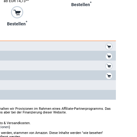
ab EUR 14,73**
*
Bestellen
*
Bestellen
*
*
*
*
halten wir Provisionen im Rahmen eines Affiliate-Partnerprogramms. Das
ns aber bei der Finanzierung dieser Website.
rto & Versandkosten.
tionen
)
gt werden, stammen von Amazon. Diese Inhalte werden "wie besehen"
tfernt werden.