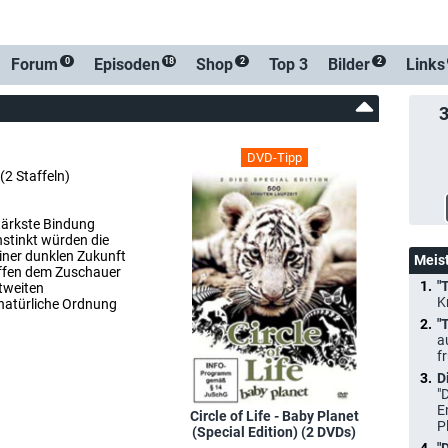
: Baby Planet [OV] (Prime Video Shop)
Forum
Episoden
Shop
Top 3
Bilder
Links
0
18
2
2
DVD-Tipp
(2 Staffeln)
stärkste Bindung
stinkt würden die
iner dunklen Zukunft
Meis
affen dem Zuschauer
"
ltweiten
K
 natürliche Ordnung
"
a
f
D
"
E
Circle of Life - Baby Planet
P
(Special Edition) (2 DVDs)