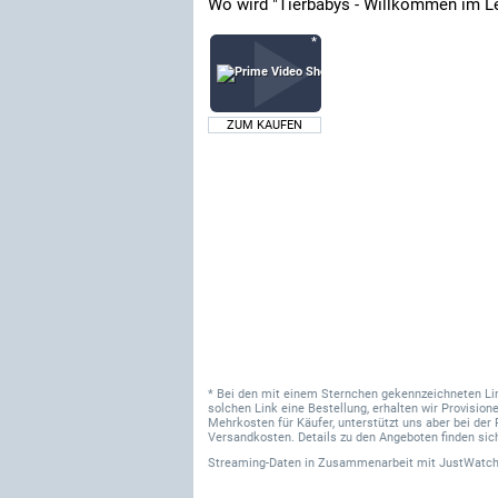
Wo wird "Tierbabys - Willkommen im L
ZUM KAUFEN
* Bei den mit einem Sternchen gekennzeichneten Links
solchen Link eine Bestellung, erhalten wir Provisi
Mehrkosten für Käufer, unterstützt uns aber bei der 
Versandkosten. Details zu den Angeboten finden sich
Streaming-Daten
in Zusammenarbeit mit
JustWatch