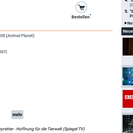
"
(
"
*
P
Bestellen
Ne
Neue
008
(
Animal Planet
)
2007)
mehr
yretter - Hoffnung für die Tierwelt (Spiegel TV)