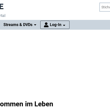
tal
Streams & DVDs
Log-In
lkommen im Leben