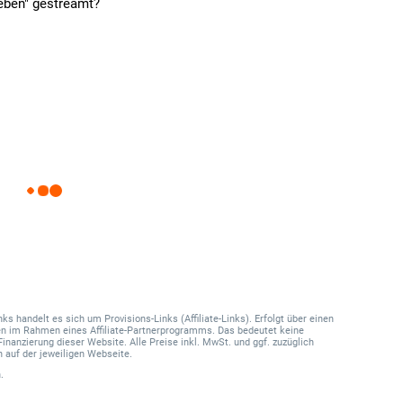
eben" gestreamt?
 handelt es sich um Provisions-Links (Affiliate-Links). Erfolgt über einen
onen im Rahmen eines Affiliate-Partnerprogramms. Das bedeutet keine
Finanzierung dieser Website. Alle Preise inkl. MwSt. und ggf. zuzüglich
 auf der jeweiligen Webseite.
.