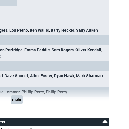
gers
,
Lou Petho
,
Ben Wallis
,
Barry Hecker
,
Sally Aitken
en Partridge
,
Emma Peddie
,
Sam Rogers
,
Oliver Kendall
,
t
nd
,
Dave Gaudet
,
Athol Foster
,
Ryan Hawk
,
Mark Sharman
,
lke Lemmer
,
Phillip Perry
,
Philip Perry
mehr
ams