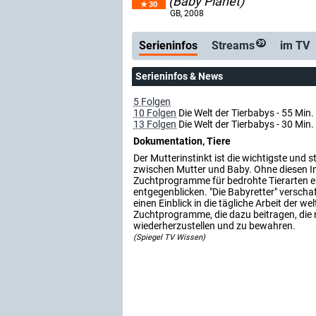
(Baby Planet)
30
Serienticker
09.07.: Neue Folge
GB
, 2008
Serieninfos
Streams
im TV
39
Serieninfos & News
5 Folgen
10 Folgen
Die Welt der Tierbabys - 55 Min.
13 Folgen
Die Welt der Tierbabys - 30 Min. 
Dokumentation, Tiere
Der Mutterinstinkt ist die wichtigste und 
zwischen Mutter und Baby. Ohne diesen In
Zuchtprogramme für bedrohte Tierarten e
entgegenblicken. "Die Babyretter" versch
einen Einblick in die tägliche Arbeit der we
Zuchtprogramme, die dazu beitragen, die
wiederherzustellen und zu bewahren.
(Spiegel TV Wissen)