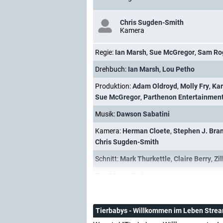
Chris Sugden-Smith
Kamera
Regie:
Ian Marsh
,
Sue McGregor
,
Sam Ro
Drehbuch:
Ian Marsh
,
Lou Petho
Produktion:
Adam Oldroyd
,
Molly Fry
,
Kar
Sue McGregor
,
Parthenon Entertainmen
Musik:
Dawson Sabatini
Kamera:
Herman Cloete
,
Stephen J. Bra
Chris Sugden-Smith
Schnitt:
Mark Thurkettle
,
Claire Berry
,
Zi
Ton:
Myron Partman
Tierbabys - Willkommen im Leben Stre