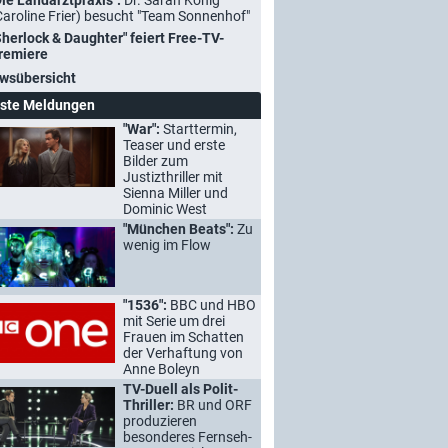
Die Landarztpraxis":
Dr. Sarah König
Caroline Frier) besucht "Team Sonnenhof"
Sherlock & Daughter" feiert Free-TV-
remiere
wsübersicht
ste Meldungen
"War":
Starttermin,
Teaser und erste
Bilder zum
Justizthriller mit
Sienna Miller und
Dominic West
"München Beats":
Zu
wenig im Flow
"1536":
BBC und HBO
mit Serie um drei
Frauen im Schatten
der Verhaftung von
Anne Boleyn
TV-Duell als Polit-
Thriller:
BR und ORF
produzieren
besonderes Fernseh-