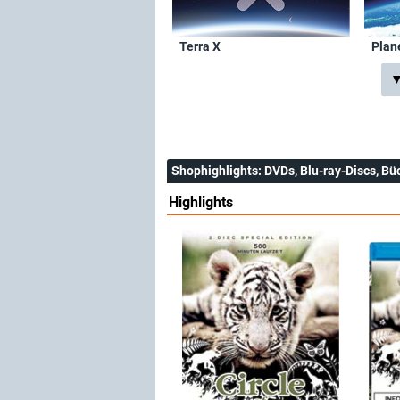
Terra X
Plan
▼
Shophighlights
: DVDs, Blu-ray-Discs, Bü
Highlights