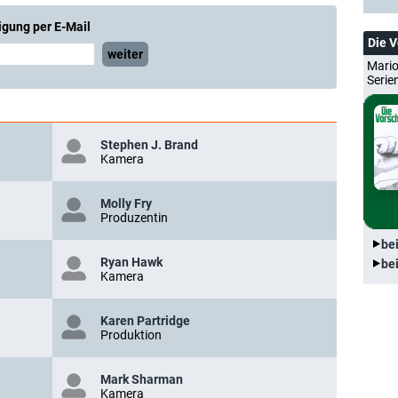
igung per E-Mail
Die 
weiter
Mario
Serie
Stephen J. Brand
Kamera
Molly Fry
Produzentin
be
Ryan Hawk
be
Kamera
Karen Partridge
Produktion
Mark Sharman
Kamera