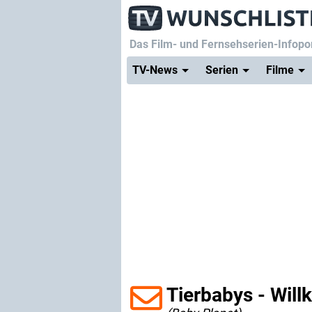
Das Film- und Fernsehserien-Infopor
TV-News
Serien
Filme
Tierbabys - Wil