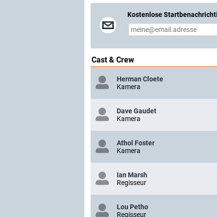
Kostenlose Startbenachricht
Cast & Crew
Herman Cloete
Kamera
Dave Gaudet
Kamera
Athol Foster
Kamera
Ian Marsh
Regisseur
Lou Petho
Regisseur