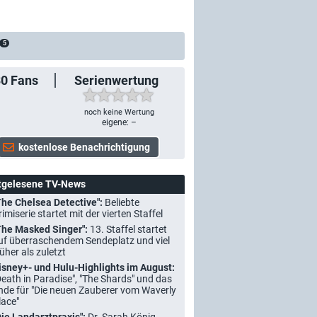
5
30
Fans
Serienwertung
noch keine Wertung
eigene: –
tgelesene TV-News
The Chelsea Detective":
Beliebte
rimiserie startet mit der vierten Staffel
The Masked Singer":
13. Staffel startet
uf überraschendem Sendeplatz und viel
rüher als zuletzt
isney+- und Hulu-Highlights im August:
Death in Paradise", "The Shards" und das
nde für "Die neuen Zauberer vom Waverly
lace"