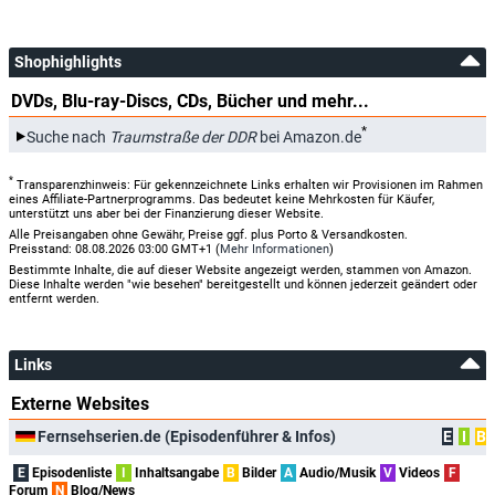
Shophighlights
DVDs, Blu-ray-Discs, CDs, Bücher und mehr...
*
Suche nach
Traumstraße der DDR
bei Amazon.de
*
Transparenzhinweis: Für gekennzeichnete Links erhalten wir Provisionen im Rahmen
eines Affiliate-Partnerprogramms. Das bedeutet keine Mehrkosten für Käufer,
unterstützt uns aber bei der Finanzierung dieser Website.
Alle Preisangaben ohne Gewähr, Preise ggf. plus Porto & Versandkosten.
Preisstand: 08.08.2026 03:00 GMT+1 (
Mehr Informationen
)
Bestimmte Inhalte, die auf dieser Website angezeigt werden, stammen von Amazon.
Diese Inhalte werden "wie besehen" bereitgestellt und können jederzeit geändert oder
entfernt werden.
Links
Externe Websites
Fernsehserien.de (Episodenführer & Infos)
E
I
B
E
Episodenliste
I
Inhaltsangabe
B
Bilder
A
Audio/Musik
V
Videos
F
Forum
N
Blog/News