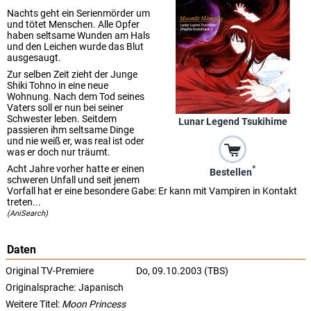
Nachts geht ein Serienmörder um
und tötet Menschen. Alle Opfer
haben seltsame Wunden am Hals
und den Leichen wurde das Blut
ausgesaugt.
Zur selben Zeit zieht der Junge
Shiki Tohno in eine neue
Wohnung. Nach dem Tod seines
Vaters soll er nun bei seiner
Schwester leben. Seitdem
Lunar Legend Tsukihime
passieren ihm seltsame Dinge
und nie weiß er, was real ist oder
was er doch nur träumt.
Acht Jahre vorher hatte er einen
*
Bestellen
schweren Unfall und seit jenem
Vorfall hat er eine besondere Gabe: Er kann mit Vampiren in Kontakt
treten...
(AniSearch)
Daten
Original TV-Premiere
Do, 09.10.2003 (TBS)
Originalsprache:
Japanisch
Weitere Titel:
Moon Princess