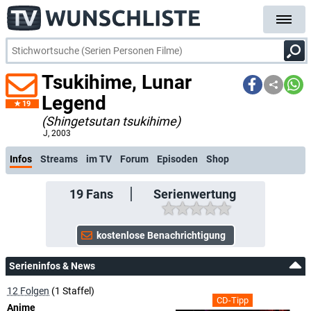
Tsukihime, Lunar
Legend
19
(Shingetsutan tsukihime)
kostenlose E-Mail-Benach
J
, 2003
Infos
Streams
im TV
Forum
Episoden
Shop
19
Fans
Serienwertung
Serieninfos & News
12 Folgen
(1 Staffel)
CD-Tipp
Anime