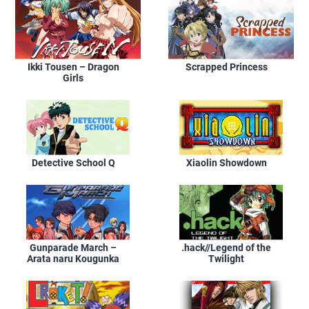
Ikki Tousen – Dragon
Scrapped Princess
Girls
Detective School Q
Xiaolin Showdown
Gunparade March –
.hack//Legend of the
Arata naru Kougunka
Twilight