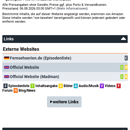
Alle Preisangaben ohne Gewähr, Preise ggf. plus Porto & Versandkosten.
Preisstand: 06.08.2026 03:00 GMT+1 (
Mehr Informationen
)
Bestimmte Inhalte, die auf dieser Website angezeigt werden, stammen von Amazon.
Diese Inhalte werden "wie besehen" bereitgestellt und können jederzeit geändert oder
entfernt werden.
Links
Externe Websites
Fernsehserien.de (Episodenliste)
E
Official Website
I
B
Official Website (Madman)
I
B
E
Episodenliste
I
Inhaltsangabe
B
Bilder
A
Audio/Musik
V
Videos
F
Forum
N
Blog/News
weitere Links