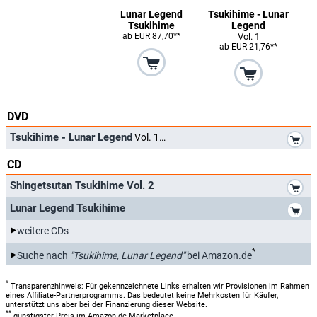
Lunar Legend
Tsukihime - Lunar
Tsukihime
Legend
ab EUR 87,70**
Vol. 1
ab EUR 21,76**
DVD
*
Tsukihime - Lunar Legend
Vol. 1
CD
*
Shingetsutan Tsukihime Vol. 2
*
Lunar Legend Tsukihime
weitere CDs
*
Suche nach
"Tsukihime, Lunar Legend"
bei Amazon.de
*
Transparenzhinweis: Für gekennzeichnete Links erhalten wir Provisionen im Rahmen
eines Affiliate-Partnerprogramms. Das bedeutet keine Mehrkosten für Käufer,
unterstützt uns aber bei der Finanzierung dieser Website.
**
günstigster Preis im Amazon.de-Marketplace