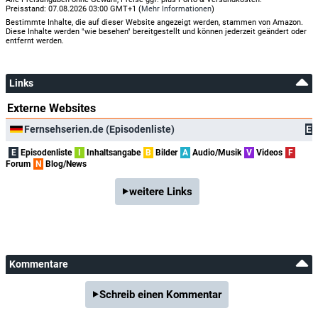
Preisstand: 07.08.2026 03:00 GMT+1 (
Mehr Informationen
)
Bestimmte Inhalte, die auf dieser Website angezeigt werden, stammen von Amazon.
Diese Inhalte werden "wie besehen" bereitgestellt und können jederzeit geändert oder
entfernt werden.
Links
Externe Websites
Fernsehserien.de (Episodenliste)
E
E
Episodenliste
I
Inhaltsangabe
B
Bilder
A
Audio/Musik
V
Videos
F
Forum
N
Blog/News
weitere Links
Kommentare
Schreib einen Kommentar