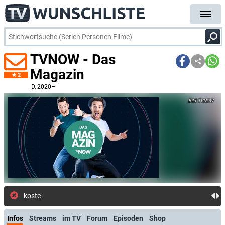
TVNOW - Das
Magazin
2
D
, 2020–
TVNOW
kostenlose E-Mail-Benach
Infos
Streams
im TV
Forum
Episoden
Shop