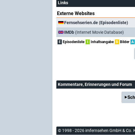
Links
Externe Websites
Fernsehserien.de (Episodenliste)
IMDb
(Internet Movie Database)
E
Episodenliste
I
Inhaltsangabe
B
Bilder
A
Kommentare
, Erinnerungen und Forum
Sch
© 1998 - 2026 imfernsehen GmbH & Co. 