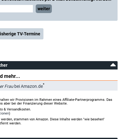
weiter
isherige TV-Termine
cher
d mehr...
*
er Frau
bei Amazon.de
halten wir Provisionen im Rahmen eines Affiliate-Partnerprogramms. Das
ns aber bei der Finanzierung dieser Website.
rto & Versandkosten.
tionen
)
gt werden, stammen von Amazon. Diese Inhalte werden "wie besehen"
tfernt werden.