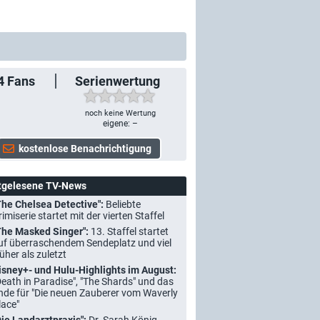
4
Fans
Serienwertung
noch keine Wertung
eigene: –
tgelesene TV-News
The Chelsea Detective":
Beliebte
rimiserie startet mit der vierten Staffel
The Masked Singer":
13. Staffel startet
uf überraschendem Sendeplatz und viel
rüher als zuletzt
isney+- und Hulu-Highlights im August:
Death in Paradise", "The Shards" und das
nde für "Die neuen Zauberer vom Waverly
lace"