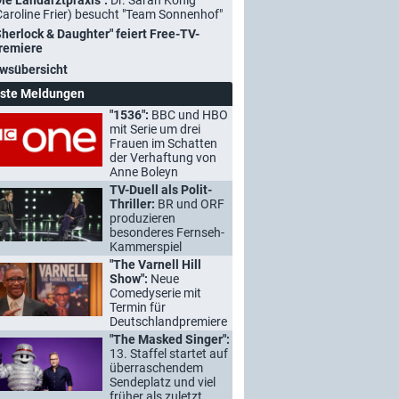
Die Landarztpraxis":
Dr. Sarah König
Caroline Frier) besucht "Team Sonnenhof"
Sherlock & Daughter" feiert Free-TV-
remiere
wsübersicht
ste Meldungen
"1536":
BBC und HBO
mit Serie um drei
Frauen im Schatten
der Verhaftung von
Anne Boleyn
TV-Duell als Polit-
Thriller:
BR und ORF
produzieren
besonderes Fernseh-
Kammerspiel
"The Varnell Hill
Show":
Neue
Comedyserie mit
Termin für
Deutschlandpremiere
"The Masked Singer":
13. Staffel startet auf
überraschendem
Sendeplatz und viel
früher als zuletzt