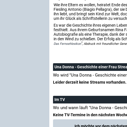
Wie ihre Eltern es wollen, heiratet Ende de
Fiesling Antonio (Biagio Pellagra), der sie
ihn liebt, und bringt sein Kind zur Welt, 
um ihr Glück als Schriftstellerin zu versuc
Es war die Geschichte ihres eigenen Leben
festhielt. Aus ihrem Geburtsnamen Rina Fa
Autobiografie als eine Therapie, dank der
in den Wind zu schießen. Der Erfolg als Sc
*
Das Fernsehlexikon
, Abdruck mit freundlicher Gen
Una Donna - Geschichte einer Frau Str
Wo wird "Una Donna - Geschichte einer
Leider derzeit keine Streams vorhanden.
Im TV
Wo und wann läuft "Una Donna - Geschi
Keine TV-Termine in den nächsten Woch
Ich möchte vor dem nächsten 