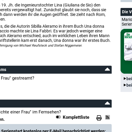
s 19. Jh. die Ingenieurstochter Lina (Giuliana de Sio) den
 bereits vergewaltigt hat. Zunächst glaubt sie noch, dass sie
Die 
doch dann werden ihr die Augen geöffnet. Sie zieht nach Rom,
hen.
Mario
Serie
s, die die Autorin Sibilla Aleramo in ihrem Buch Una donna
ccio machte sie Lina Fabbri. Es war jedoch weniger eine
 sich Aleramo entschied, auch im wirklichen Leben ihren Mann
hriftstellerin kam erst danach, Una donna war ihr erstes Buch.
ehmigung von Michael Reufsteck und Stefan Niggemeier.
eams
 Frau" gestreamt?
be
be
chte einer Frau" im Fernsehen?
Komplettliste
en.
Serienstart kostenlos per E-Mail benachrichtigt werden: