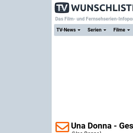
Das Film- und Fernsehserien-Infopor
TV-News
Serien
Filme
Una Donna - Ges