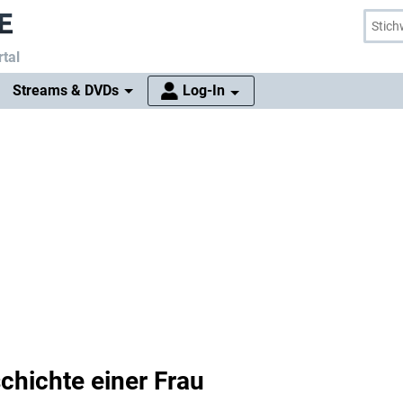
tal
Streams & DVDs
Log-In
chichte einer Frau