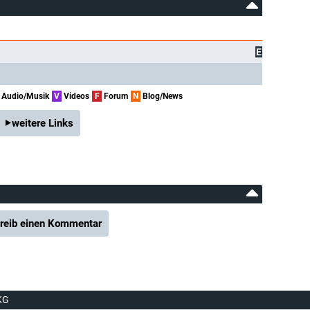
E
Audio/Musik
V
Videos
F
Forum
N
Blog/News
weitere Links
reib einen Kommentar
KG