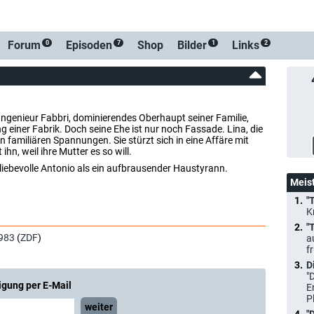
Forum
Episoden
Shop
Bilder
Links
0
7
1
2
Ingenieur Fabbri, dominierendes Oberhaupt seiner Familie,
ng einer Fabrik. Doch seine Ehe ist nur noch Fassade. Lina, die
n familiären Spannungen. Sie stürzt sich in eine Affäre mit
n, weil ihre Mutter es so will.
liebevolle Antonio als ein aufbrausender Haustyrann.
Meis
"
K
"
983
(
ZDF
)
a
f
D
"
igung per E-Mail
E
P
weiter