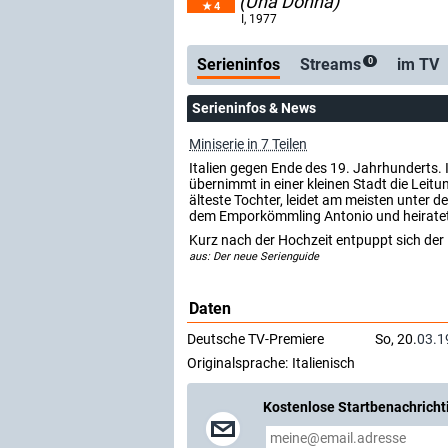
(Una Donna)
4
Serienticker
kosten
I
, 1977
Serieninfos
Streams
im TV
0
Serieninfos & News
Miniserie in 7 Teilen
Italien gegen Ende des 19. Jahrhunderts. 
übernimmt in einer kleinen Stadt die Leitu
älteste Tochter, leidet am meisten unter de
dem Emporkömmling Antonio und heiratet ih
Kurz nach der Hochzeit entpuppt sich der 
aus: Der neue Serienguide
Daten
Deutsche TV-Premiere
So, 20.
03.1
Originalsprache:
Italienisch
Kostenlose Startbenachricht