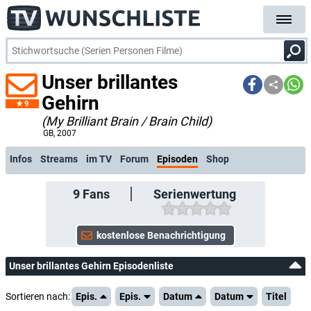
Unser brillantes
Gehirn
9
(My Brilliant Brain / Brain Child)
kostenlose E-Mail-Benachrichtigung bei Streaming- oder TV-Start
GB
, 2007
Infos
Streams
im TV
Forum
Episoden
Shop
9
Fans
Serienwertung
Unser brillantes Gehirn Episodenliste
Sortieren nach:
Epis.
Epis.
Datum
Datum
Titel