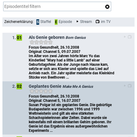
Zeichenerklärung:
Staffel
Episode
Stream
im TV
S
E
Als Genie geboren
1.
01
Born Genius
Focus Gesundheit, 26.10.2008
Original: Channel 5, 09.07.2007
Im Alter von zwei Jahren hörte Marc Yu das 
Kinderlied "Mary had a little Lamb" auf einer 
Geburtstagsfeier. Als der Junge nach Hause kam, 
setzte er sich ans Klavier und spielte das Lied auf 
Anhieb nach. Ein Jahr später meisterte das Kleinkind 
Stücke von Beethoven ...
Geplantes Genie
2.
02
Make Me A Genius
Focus Gesundheit, 26.10.2008
Original: Channel 5, 16.07.2007
Susan Polgar ist ein geplantes Genie. Die gebürtige 
Budapesterin war zwischen 1996 und 1999 
Weltmeisterin und gilt als eine stärksten 
Schachspielerinnen aller Zeiten. Dabei wurde sie 
keinesfalls mit einem brillanten Gehirn geboren. Ihr 
Genie ist das Ergebnis eines außergewöhnlichen 
Experiments ...