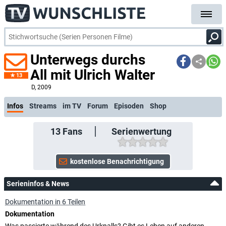
Unterwegs durchs
All mit Ulrich Walter
13
kostenlose E-M
D
, 2009
Infos
Streams
im TV
Forum
Episoden
Shop
13
Fans
Serienwertung
Serieninfos & News
Dokumentation in 6 Teilen
Dokumentation