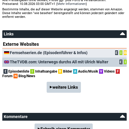
Alle Preisangaben ohne Gewähr, Preise ggf. plus Porto & Versandkosten.
Preisstand: 10.08.2026 03:00 GMT+1 (
Mehr Informationen
)
Bestimmte Inhalte, die auf dieser Website angezeigt werden, stammen von Amazon.
Diese Inhalte werden "wie besehen" bereitgestellt und können jederzeit geändert oder
entfernt werden.
Links
Externe Websites
Fernsehserien.de (Episodenführer & Infos)
E
I
B
TheTVDB.com: Unterwegs durchs All mit Ulrich Walter
E
I
E
Episodenliste
I
Inhaltsangabe
B
Bilder
A
Audio/Musik
V
Videos
F
Forum
N
Blog/News
weitere Links
Kommentare
Schreib einen Kommentar