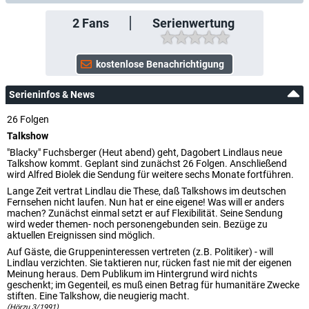
2
Fans
Serienwertung
Serieninfos & News
26 Folgen
Talkshow
"Blacky" Fuchsberger (Heut abend) geht, Dagobert Lindlaus neue
Talkshow kommt. Geplant sind zunächst 26 Folgen. Anschließend
wird Alfred Biolek die Sendung für weitere sechs Monate fortführen.
Lange Zeit vertrat Lindlau die These, daß Talkshows im deutschen
Fernsehen nicht laufen. Nun hat er eine eigene! Was will er anders
machen? Zunächst einmal setzt er auf Flexibilität. Seine Sendung
wird weder themen- noch personengebunden sein. Bezüge zu
aktuellen Ereignissen sind möglich.
Auf Gäste, die Gruppeninteressen vertreten (z.B. Politiker) - will
Lindlau verzichten. Sie taktieren nur, rücken fast nie mit der eigenen
Meinung heraus. Dem Publikum im Hintergrund wird nichts
geschenkt; im Gegenteil, es muß einen Betrag für humanitäre Zwecke
stiften. Eine Talkshow, die neugierig macht.
(Hörzu 3/1991)