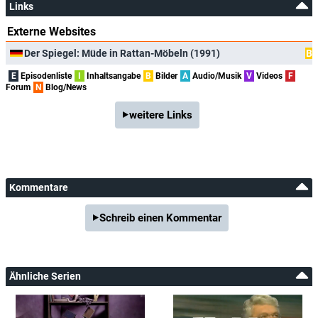
Links
Externe Websites
Der Spiegel: Müde in Rattan-Möbeln (1991)
B
E
Episodenliste
I
Inhaltsangabe
B
Bilder
A
Audio/Musik
V
Videos
F
Forum
N
Blog/News
weitere Links
Kommentare
Schreib einen Kommentar
Ähnliche Serien