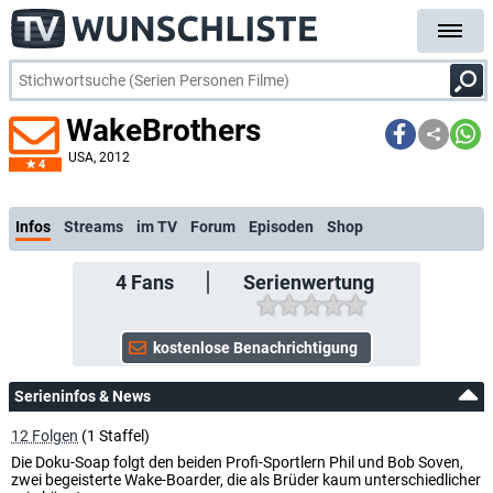
WakeBrothers
USA
, 2012
4
kostenlose E-Mail-Benachrichtigung bei Streaming- oder TV-Start
Infos
Streams
im TV
Forum
Episoden
Shop
4
Fans
Serienwertung
Serieninfos & News
12 Folgen
(1 Staffel)
Die Doku-Soap folgt den beiden Profi-Sportlern Phil und Bob Soven,
zwei begeisterte Wake-Boarder, die als Brüder kaum unterschiedlicher