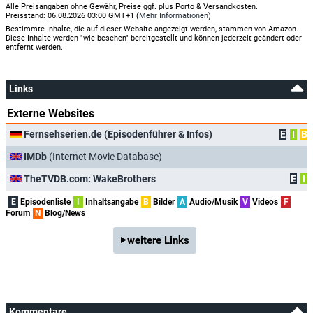
Alle Preisangaben ohne Gewähr, Preise ggf. plus Porto & Versandkosten.
Preisstand: 06.08.2026 03:00 GMT+1 (
Mehr Informationen
)
Bestimmte Inhalte, die auf dieser Website angezeigt werden, stammen von Amazon.
Diese Inhalte werden "wie besehen" bereitgestellt und können jederzeit geändert oder
entfernt werden.
Links
Externe Websites
Fernsehserien.de (Episodenführer & Infos)
E
I
B
IMDb
(Internet Movie Database)
TheTVDB.com: WakeBrothers
E
I
E
Episodenliste
I
Inhaltsangabe
B
Bilder
A
Audio/Musik
V
Videos
F
Forum
N
Blog/News
weitere Links
Kommentare