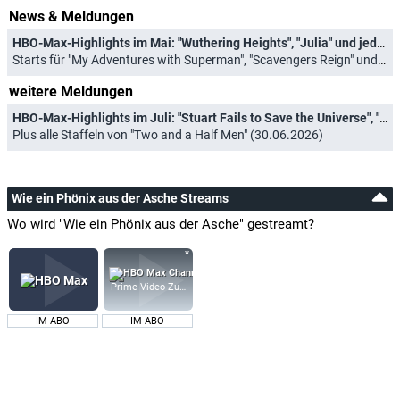
News & Meldungen
HBO-Max-Highlights im Mai: "Wuthering Heights", "Julia" und jede Menge gute Animationsserien
Starts für "My Adventures with Superman", "Scavengers Reign" und neue "Rick and Morty"-Staffel (01.05.2026)
weitere Meldungen
HBO-Max-Highlights im Juli: "Stuart Fails to Save the Universe", "President Curtis" und "Braunschlag 1986"
Plus alle Staffeln von "Two and a Half Men" (30.06.2026)
Wie ein Phönix aus der Asche Streams
Wo wird "Wie ein Phönix aus der Asche" gestreamt?
Prime Video Zusatz-Kanäle
IM ABO
IM ABO