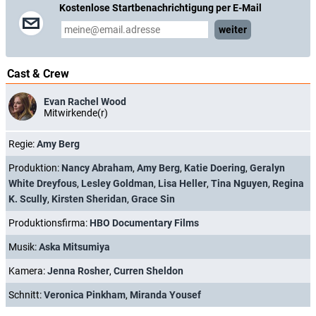
Kostenlose Startbenachrichtigung per E-Mail
weiter
Cast & Crew
Evan Rachel Wood
Mitwirkende(r)
Regie:
Amy Berg
Produktion:
Nancy Abraham
,
Amy Berg
,
Katie Doering
,
Geralyn
White Dreyfous
,
Lesley Goldman
,
Lisa Heller
,
Tina Nguyen
,
Regina
K. Scully
,
Kirsten Sheridan
,
Grace Sin
Produktionsfirma:
HBO Documentary Films
Musik:
Aska Mitsumiya
Kamera:
Jenna Rosher
,
Curren Sheldon
Schnitt:
Veronica Pinkham
,
Miranda Yousef