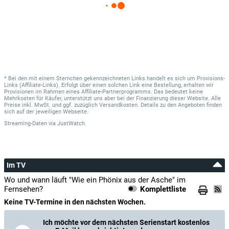
* Bei den mit einem Sternchen gekennzeichneten Links handelt es sich um Provisions-
Links (Affiliate-Links). Erfolgt über einen solchen Link eine Bestellung, erhalten wir
Provisionen im Rahmen eines Affiliate-Partnerprogramms. Das bedeutet keine
Mehrkosten für Käufer, unterstützt uns aber bei der Finanzierung dieser Website. Alle
Preise inkl. MwSt. und ggf. zuzüglich Versandkosten. Details zu den Angeboten finden
sich auf der jeweiligen Webseite.
Streaming-Daten
via
JustWatch.
Im TV
Wo und wann läuft "Wie ein Phönix aus der Asche" im
Fernsehen?
Komplettliste
Keine TV-Termine in den nächsten Wochen.
Ich möchte vor dem nächsten Serienstart kostenlos