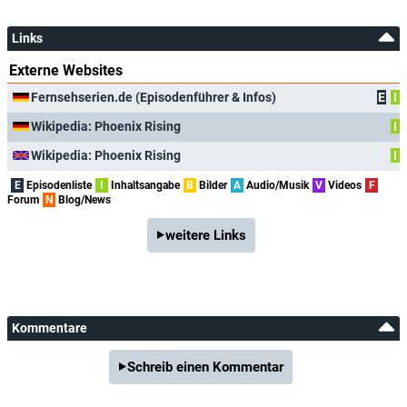
Links
Externe Websites
Fernsehserien.de (Episodenführer & Infos)
E
I
Wikipedia: Phoenix Rising
I
Wikipedia: Phoenix Rising
I
E
Episodenliste
I
Inhaltsangabe
B
Bilder
A
Audio/Musik
V
Videos
F
Forum
N
Blog/News
weitere Links
Kommentare
Schreib einen Kommentar