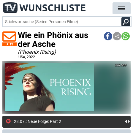
Wie ein Phönix aus
der Asche
13
(Phoenix Rising)
USA
, 2022
HBO
28.07.: Neue Folge: Part 2: Stand Up (HBO Max)