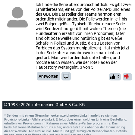
Ich finde die Serie überdurchschnittlich. Es gibt zwei
Ermittlerteams, eines von der Polizei APD und eines
des GBI. Die Darsteller der Teams harmonieren
ordentlich miteinander. Die Fälle werden in je 1 bis
zwei Folgen gelöst. Typisch für eine neuere Serie
wird Sendezeit aufgefüllt mit woken Themen (die
Hundesitterin erzählt von ihren Pronomen; Täter
sind oft böse weiße und natürlich gibt es weiße
Schafe in Polizei und Justiz, die zu Lasten von
Farbigen das System manipulieren). Hat mich jetzt
in der Serie aber ausnahmsweise mal nicht so
gestört. Man wird ordentlich unterhalten, und
möchte auch wissen, wie der rote Faden der
Hauptstory weitergeht. 3 von 5.
Antworten
2
© 1998 - 2026 imfernsehen GmbH & Co. KG
* Bei den mit einem Sternchen gekennzeichneten Links handelt es sich um
Provisions-Links (Affiliate-Links). Erfolgt über einen solchen Link eine Bestellung,
erhalten wir Provisionen im Rahmen eines Affiliate-Partnerprogramms. Das
bedeutet keine Mehrkosten für Käufer, unterstützt uns aber bei der Finanzierung
dieser Website. Alle Preise inkl. MwSt. und ggf. zuzüglich Versandkosten. Details