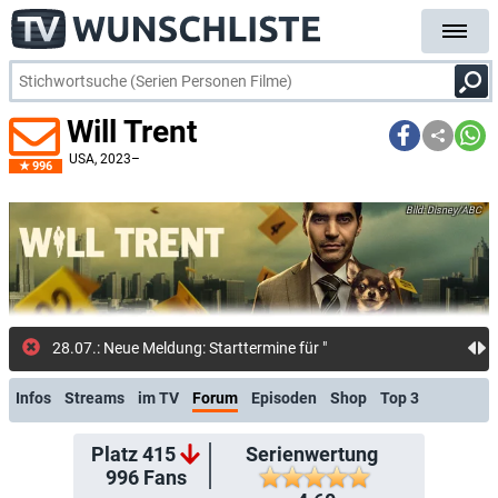
Will Trent
USA
, 2023–
996
Disney/ABC
28.07.: Neue Meldung: Starttermine für "Scrubs",
Infos
Streams
im TV
Forum
Episoden
Shop
Top 3
Platz 415
Serienwertung
996
Fans