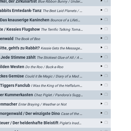
kel, der Zirkusartist
Blue Ribbon Bunny / Under The Pig Top
abbits Erntedank-Tanz
The Best Laid Planets / Happy Harvest Hare
/ Das knauserige Kaninchen
Bounce of a Lifetime / Hare and Share Alike
e / Kessies Flugshow
The Terrific Talking Tomato / Kessie Flies for a Spell
genwald
The Book of Boo
tte, geht's zu Rabbit?
Kessie Gets the Message / Map of the Wood
/ Jede Stimme zählt
The Stickiest Glue of All / A Smackeral in Every Pot
Wilden Westen
Do the Roo / Buck-a-Roo
Dickes Gemüse
Could it Be Magic / Diary of a Mad Gardener
 Tiggers Fanclub
I Was the King of the Heffalumps / Tigger's Club
 Der Kummerkasten
Chez Piglet / Pandora's Suggestion Box
genmacher
Enter Braying / Weather or Not
tmorgenwald / Der winzigste Dino
Case of the Disappeared Donkey / The Littlest Dinosnore
euer / Der heldenhafte Bleistift
Piglet's Inadvertent Adventure / The Power of the Pencil