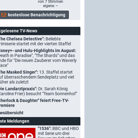
von
7
Stimmen
eigene: –
tgelesene TV-News
The Chelsea Detective":
Beliebte
rimiserie startet mit der vierten Staffel
isney+- und Hulu-Highlights im August:
Death in Paradise", "The Shards" und das
nde für "Die neuen Zauberer vom Waverly
lace"
The Masked Singer":
13. Staffel startet
uf überraschendem Sendeplatz und viel
rüher als zuletzt
Die Landarztpraxis":
Dr. Sarah König
Caroline Frier) besucht "Team Sonnenhof"
Sherlock & Daughter" feiert Free-TV-
remiere
wsübersicht
ste Meldungen
"1536":
BBC und HBO
mit Serie um drei