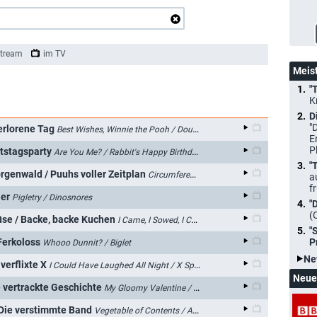
tream
im TV
Meis
"
K
D
"
erlorene Tag
Best Wishes, Winnie the Pooh / Double Time
E
P
rtstagsparty
Are You Me? / Rabbit's Happy Birthday Party
"
genwald / Puuhs voller Zeitplan
Circumference = Pirate's "Arre" Squared / Pooh's to Do
a
f
ier
Pigletry / Dinosnores
"
(
se / Backe, backe Kuchen
I Came, I Sowed, I Conked It / I Get a Cake Out of You
"
P
 Ferkoloss
Whooo Dunnit? / Biglet
Ne
verflixte X
I Could Have Laughed All Night / X Spots the Mark
Neue
ne vertrackte Geschichte
My Gloomy Valentine / Mr. Narrator
 Die verstimmte Band
Vegetable of Contents / A Welcome to Beat the Band With