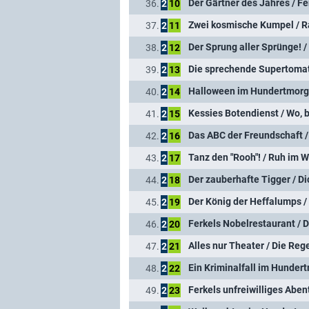
Der Gärtner des Jahres / Fer
36.
2
10
Zwei kosmische Kumpel / R
37.
2
11
Der Sprung aller Sprünge! 
38.
2
12
Die sprechende Supertomat
39.
2
13
Halloween im Hundertmor
40.
2
14
Kessies Botendienst / Wo, bi
41.
2
15
Das ABC der Freundschaft 
42.
2
16
Tanz den "Rooh"! / Ruh im 
43.
2
17
Der zauberhafte Tigger / 
44.
2
18
Der König der Heffalumps /
45.
2
19
Ferkels Nobelrestaurant /
46.
2
20
Alles nur Theater / Die Re
47.
2
21
Ein Kriminalfall im Hunder
48.
2
22
Ferkels unfreiwilliges Abent
49.
2
23