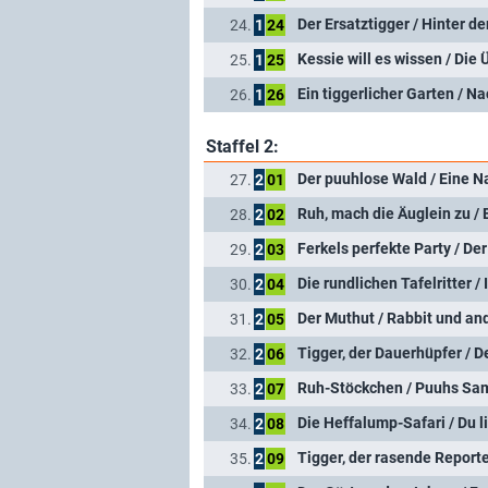
Der Ersatztigger / Hinter d
24.
1
24
Kessie will es wissen / Die
25.
1
25
Ein tiggerlicher Garten / N
26.
1
26
Staffel 2:
Der puuhlose Wald / Eine N
27.
2
01
Ruh, mach die Äuglein zu /
28.
2
02
Ferkels perfekte Party / D
29.
2
03
Die rundlichen Tafelritter /
30.
2
04
Der Muthut / Rabbit und a
31.
2
05
Tigger, der Dauerhüpfer / D
32.
2
06
Ruh-Stöckchen / Puuhs S
33.
2
07
Die Heffalump-Safari / Du li
34.
2
08
Tigger, der rasende Report
35.
2
09