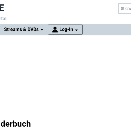
tal
Streams & DVDs
Log-In
lderbuch