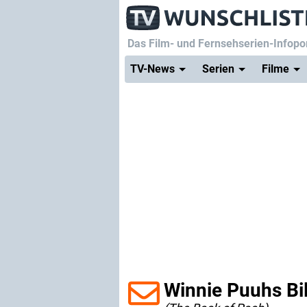
Das Film- und Fernsehserien-Infopor
TV-News
Serien
Filme
Winnie Puuhs Bi