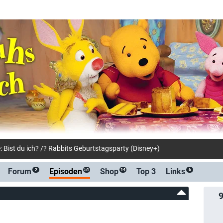
: Bist du ich? /? Rabbits Geburtstagsparty (Disney+)
Forum
Episoden
Shop
Top 3
Links
2
51
14
6