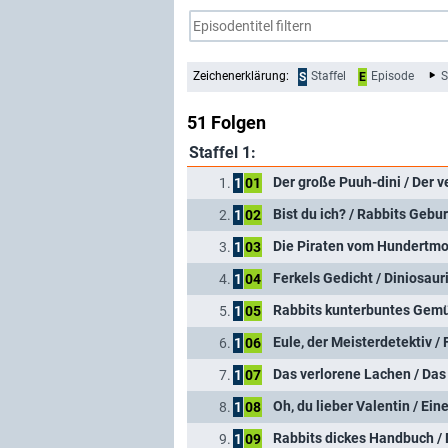
Zeichenerklärung:
Staffel
Episode
S
S
E
51 Folgen
Staffel 1:
Der große Puuh-dini / Der v
1.
1
01
Bist du ich? / Rabbits Gebu
2.
1
02
Die Piraten vom Hundertmor
3.
1
03
Ferkels Gedicht / Diniosaur
4.
1
04
Rabbits kunterbuntes Gemü
5.
1
05
Eule, der Meisterdetektiv /
6.
1
06
Das verlorene Lachen / Das 
7.
1
07
Oh, du lieber Valentin / Ei
8.
1
08
Rabbits dickes Handbuch /
9.
1
09