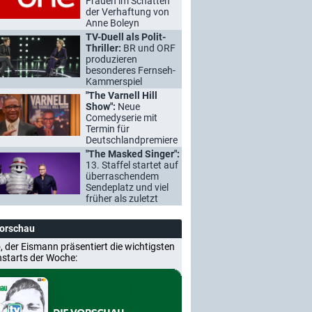
Frauen im Schatten
der Verhaftung von
Anne Boleyn
TV-Duell als Polit-
Thriller:
BR und ORF
produzieren
besonderes Fernseh-
Kammerspiel
"The Varnell Hill
Show":
Neue
Comedyserie mit
Termin für
Deutschlandpremiere
"The Masked Singer":
13. Staffel startet auf
überraschendem
Sendeplatz und viel
früher als zuletzt
Vorschau
, der Eismann präsentiert die wichtigsten
nstarts der Woche: