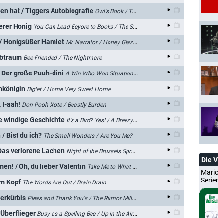
en hat / Tiggers Autobiografie
Owl's Book / The Autobiography of Tigger
terer Honig
You Can Lead Eeyore to Books / The Spice of Life
 / Honigsüßer Hamlet
Mr. Narrator / Honey Glazed Hamlet
lbtraum
Bee-Friended / The Nightmare
 Der große Puuh-dini
A Win Who Won Situation / Best Wishes, Winnie the Pooh
enkönigin
Biglet / Home Very Sweet Home
 I-aah!
Don Pooh Xote / Beastly Burden
ne windige Geschichte
It's a Bird? Yes! / A Breezy Little Story
/ Bist du ich?
The Small Wonders / Are You Me?
 Das verlorene Lachen
Night of the Brussels Sprout / I Could Have Laughed All Night
Die 
en! / Oh, du lieber Valentin
Take Me to What River? / My Gloomy Valentine
Mario
Serie
im Kopf
The Words Are Out / Brain Drain
erkürbis
Pleas and Thank You's / The Rumor Millstone
 Überflieger
Busy as a Spelling Bee / Up in the Air Junior Bird Donkey