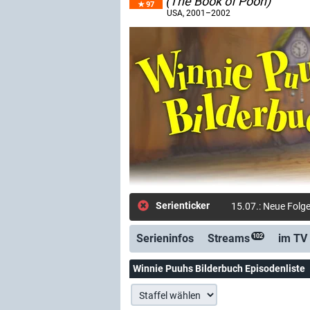
(The Book of Pooh)
97
USA
, 2001–2002
Serienticker
15.07.: Neue Folge
Serieninfos
Streams
im TV
102
Winnie Puuhs Bilderbuch Episodenliste