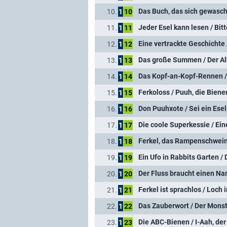
Das Buch, das sich gewasch
10.
1
10
Jeder Esel kann lesen / Bit
11.
1
11
Eine vertrackte Geschichte
12.
1
12
Das große Summen / Der A
13.
1
13
Das Kopf-an-Kopf-Rennen /
14.
1
14
Ferkoloss / Puuh, die Bien
15.
1
15
Don Puuhxote / Sei ein Esel,
16.
1
16
Die coole Superkessie / Ei
17.
1
17
Ferkel, das Rampenschwein 
18.
1
18
Ein Ufo in Rabbits Garten /
19.
1
19
Der Fluss braucht einen Nam
20.
1
20
Ferkel ist sprachlos / Loch 
21.
1
21
Das Zauberwort / Der Monst
22.
1
22
Die ABC-Bienen / I-Aah, der
23.
1
23