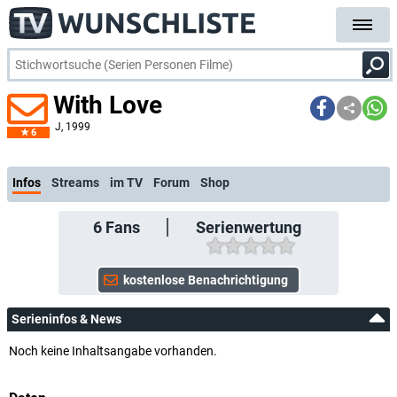
With Love
J
, 1999
6
kostenlos
Infos
Streams
im TV
Forum
Shop
6
Fans
Serienwertung
Serieninfos & News
Noch keine Inhaltsangabe vorhanden.