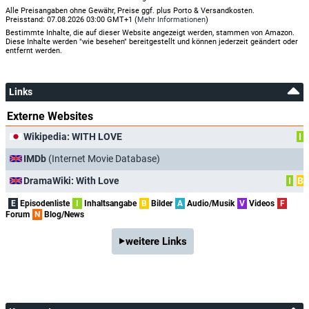
Alle Preisangaben ohne Gewähr, Preise ggf. plus Porto & Versandkosten.
Preisstand: 07.08.2026 03:00 GMT+1 (
Mehr Informationen
)
Bestimmte Inhalte, die auf dieser Website angezeigt werden, stammen von Amazon.
Diese Inhalte werden "wie besehen" bereitgestellt und können jederzeit geändert oder
entfernt werden.
Links
Externe Websites
Wikipedia: WITH LOVE
I
IMDb
(Internet Movie Database)
DramaWiki: With Love
I
B
E
Episodenliste
I
Inhaltsangabe
B
Bilder
A
Audio/Musik
V
Videos
F
Forum
N
Blog/News
weitere Links