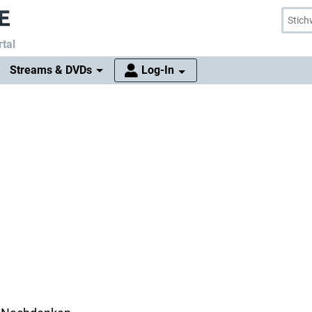
tal
Streams & DVDs
Log-In