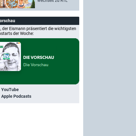
wechselt zu RTL
Vorschau
, der Eismann präsentiert die wichtigsten
nstarts der Woche:
i YouTube
i Apple Podcasts