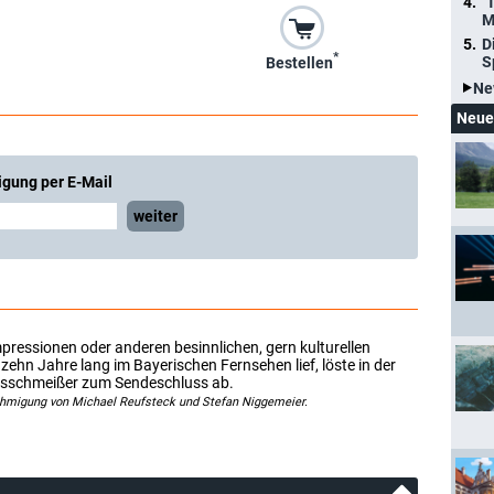
"
M
D
*
S
Bestellen
Ne
Neue
igung per E-Mail
weiter
essionen oder anderen besinnlichen, gern kulturellen
r zehn Jahre lang im Bayerischen Fernsehen lief, löste in der
usschmeißer zum Sendeschluss ab.
ehmigung von Michael Reufsteck und Stefan Niggemeier.