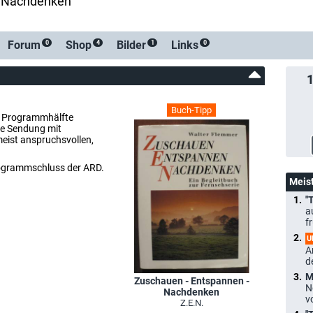
- Nachdenken
-Benach
Forum
Shop
Bilder
Links
0
4
1
0
Buch-Tipp
r Programmhälfte
ve Sendung mit
eist anspruchsvollen,
Programmschluss der ARD.
Meis
"
a
f
U
A
d
M
Zuschauen - Entspannen -
N
Nachdenken
v
Z.E.N.