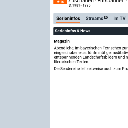
Zuschauen - Entspannen 
16
Serienticker
kostenlose E-Mail
D
, 1981–1995
Serieninfos
Streams
im TV
0
Serieninfos & News
Magazin
Abendliche, im bayerischen Fernsehen zu
eingeschobene ca. fünfminütige meditati
entspannenden Landschaftsbildern und m
literarischen Texten.
Die Sendereihe lief zeitweise auch zum 