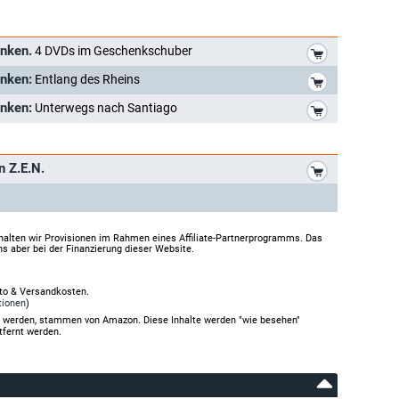
*
nken.
4 DVDs im Geschenkschuber
*
nken:
Entlang des Rheins
*
nken:
Unterwegs nach Santiago
*
 Z.E.N.
halten wir Provisionen im Rahmen eines Affiliate-Partnerprogramms. Das
ns aber bei der Finanzierung dieser Website.
rto & Versandkosten.
tionen
)
gt werden, stammen von Amazon. Diese Inhalte werden "wie besehen"
tfernt werden.