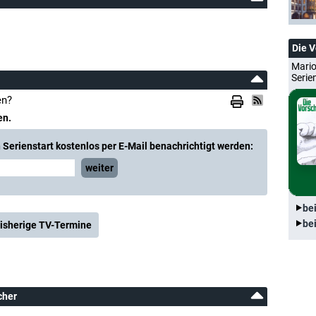
Die 
Mario
Serie
en?
en.
Serienstart kostenlos per E-Mail benachrichtigt werden:
weiter
be
be
isherige TV-Termine
cher