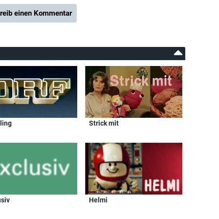
reib einen Kommentar
ling
Strick mit
usiv
Helmi