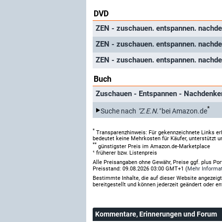
DVD
ZEN - zuschauen. entspannen. nachde
ZEN - zuschauen. entspannen. nachde
ZEN - zuschauen. entspannen. nachde
Buch
Zuschauen - Entspannen - Nachdenken
*
Suche nach
"Z.E.N."
bei Amazon.de
*
Transparenzhinweis: Für gekennzeichnete Links er
bedeutet keine Mehrkosten für Käufer, unterstützt u
**
günstigster Preis im Amazon.de-Marketplace
¹ früherer bzw. Listenpreis
Alle Preisangaben ohne Gewähr, Preise ggf. plus Po
Preisstand: 09.08.2026 03:00 GMT+1 (
Mehr Informa
Bestimmte Inhalte, die auf dieser Website angezei
bereitgestellt und können jederzeit geändert oder en
Kommentare
, Erinnerungen und Forum