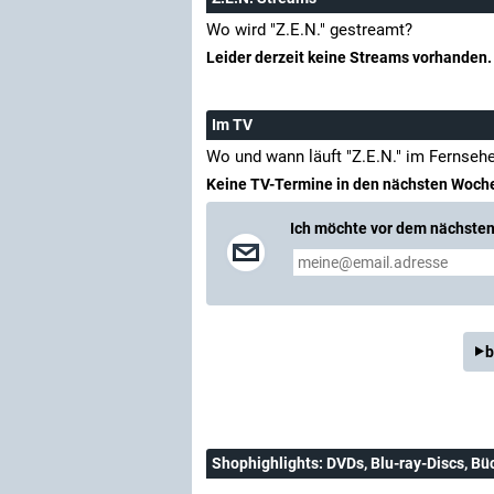
Wo wird "Z.E.N." gestreamt?
Leider derzeit keine Streams vorhanden.
Im TV
Wo und wann läuft "Z.E.N." im Fernseh
Keine TV-Termine in den nächsten Woch
Ich möchte vor dem nächsten 
b
Shophighlights
: DVDs, Blu-ray-Discs, Bü