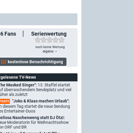
16
Fans
Serienwertung
noch keine Wertung
eigene: –
tgelesene TV-News
The Masked Singer":
13. Staffel startet
uf überraschendem Sendeplatz und viel
rüher als zuletzt
"Joko & Klaas machen Urlaub":
PDATE
n diesem Tag startet die neue Sendung
es Entertainer-Duos
elissa Naschenweng statt DJ Ötzi:
eue Moderatorin für Weihnachtsshow
on ORF und BR