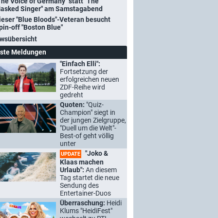
The Voice of Germany" statt "The
asked Singer" am Samstagabend
ieser "Blue Bloods"-Veteran besucht
pin-off "Boston Blue"
wsübersicht
ste Meldungen
"Einfach Elli":
Fortsetzung der
erfolgreichen neuen
ZDF-Reihe wird
gedreht
Quoten:
"Quiz-
Champion" siegt in
der jungen Zielgruppe,
"Duell um die Welt"-
Best-of geht völlig
unter
"Joko &
UPDATE
Klaas machen
Urlaub":
An diesem
Tag startet die neue
Sendung des
Entertainer-Duos
Überraschung:
Heidi
Klums "HeidiFest"