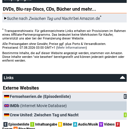
DVDs, Blu-ray-Discs, CDs, Bücher und mehr...
*
Suche nach
Zwischen Tag und Nacht
bei Amazon.de
*
Transparenzhinweis: Für gekennzeichnete Links erhalten wir Provisionen im Rahmen
eines Affiliate-Partnerprogramms. Das bedeutet keine Mehrkosten für Käufer,
unterstützt uns aber bei der Finanzierung dieser Website.
Alle Preisangaben ohne Gewähr, Preise ggf. plus Porto & Versandkosten.
Preisstand: 07.08.2026 03:00 GMT+1 (
Mehr Informationen
)
Bestimmte Inhalte, die auf dieser Website angezeigt werden, stammen von Amazon.
Diese Inhalte werden "wie besehen" bereitgestellt und können jederzeit geändert oder
entfernt werden.
Links
Externe Websites
Fernsehserien.de (Episodenliste)
E
IMDb
(Internet Movie Database)
Crew United: Zwischen Tag und Nacht
I
E
Episodenliste
I
Inhaltsangabe
B
Bilder
A
Audio/Musik
V
Videos
F
Forum
N
Blog/News