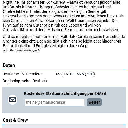
Nightline. Ihr schärfster Konkurrent Maiwaldt versucht jedoch alles,
um Carola herauszudrängen. Schwierigkeiten hat sie auch mit
Chefredakteur Thaler, der als größter Fiesling im Sender gilt.
Unversehens kommen noch Schwierigkeiten im Privatleben hinzu, als
sich Carola in den Agrar-Ökonomen Wolf Rasmussen verliebt. Der
führt auf seinem Gutshof ein ruhiges Leben und will von
Großstadtlärm und der hektischen Fernsehbranche nichts wissen.
Und so möchte er auf gar keinen Fall, daß Carola in seine freistehende
Orangerie einzieht. Doch sie gibt sich nicht so leicht geschlagen: Mit
Beharrlichkeit und Energie verfolgt sie ihren Weg.
aus: Der neue Serienguide
Daten
Deutsche TV-Premiere
Mo, 16.
10.1995
(
ZDF
)
Originalsprache:
Deutsch
Kostenlose Startbenachrichtigung per E-Mail
weiter
Cast & Crew