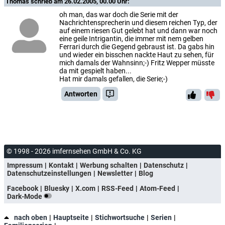
Thomas
schrieb am 26.02.2005, 00.00 Uhr:
oh man, das war doch die Serie mit der
Nachrichtensprecherin und diesem reichen Typ, der
auf einem riesen Gut gelebt hat und dann war noch
eine geile Intrigantin, die immer mit nem gelben
Ferrari durch die Gegend gebraust ist. Da gabs hin
und wieder ein bisschen nackte Haut zu sehen, für
mich damals der Wahnsinn;-) Fritz Wepper müsste
da mit gespielt haben...
Hat mir damals gefallen, die Serie;-)
Antworten
© 1998 - 2026 imfernsehen GmbH & Co. KG
Impressum
Kontakt
Werbung schalten
Datenschutz
Datenschutzeinstellungen
Newsletter
Blog
Facebook
Bluesky
X.com
RSS-Feed
Atom-Feed
Dark-Mode
nach oben
Hauptseite
Stichwortsuche
Serien