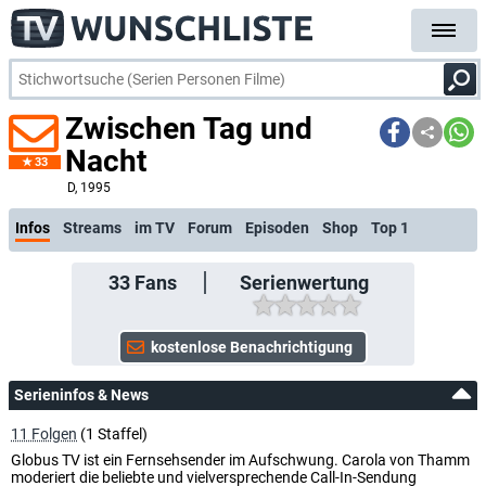
Zwischen Tag und
Nacht
33
kostenlose E-Mai
D
, 1995
Infos
Streams
im TV
Forum
Episoden
Shop
Top 1
33
Fans
Serienwertung
Serieninfos & News
11 Folgen
(1 Staffel)
Globus TV ist ein Fernsehsender im Aufschwung. Carola von Thamm
moderiert die beliebte und vielversprechende Call-In-Sendung