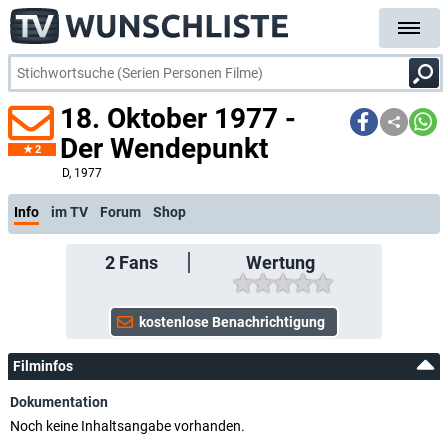
18. Oktober 1977 -
Der Wendepunkt
2
D
, 1977
Info
im TV
Forum
Shop
2
Fans
Wertung
Filminfos
Dokumentation
Noch keine Inhaltsangabe vorhanden.