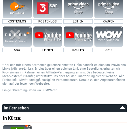
KOSTENLOS
KOSTENLOS
LEIHEN
KAUFEN
Prime Video Zusatz-K
Prime Video Zusatz-Kanäle
ABO
LEIHEN
KAUFEN
ABO
* Bei den mit einem Sternchen gekennzeichneten Links handelt es sich um Provisions-
Links (Affiliate-Links). Erfolgt über einen solchen Link eine Bestellung, erhalten wir
Provisionen im Rahmen eines Affiliate-Partnerprogramms. Das bedeutet keine
Mehrkosten für Käufer, unterstützt uns aber bei der Finanzierung dieser Website. Alle
Preise inkl. MwSt. und ggf. zuzüglich Versandkosten. Details zu den Angeboten finden
sich auf der jeweiligen Webseite.
Einige Streaming-Daten
via
JustWatch.
im Fernsehen
In Kürze: