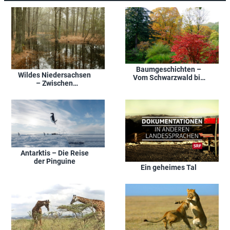
Baumgeschichten –
Wildes Niedersachsen
Vom Schwarzwald bis
– Zwischen
in die Eifel
Wattenmeer, Heide und
Harz
Antarktis – Die Reise
der Pinguine
Ein geheimes Tal