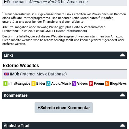
*
Suche nach
Abenteuer Karibik
bei Amazon.de
*
Transparenzhinweis: Für gekennzeichnete Links erhalten wir Provisionen im Rahmen
eines Affiliate-Partnerprogramms. Das bedeutet keine Mehrkosten für Käufer,
unterstützt uns aber bei der Finanzierung dieser Website.
Alle Preisangaben ohne Gewähr, Preise ggf. plus Porto & Versandkosten.
Preisstand: 07.08.2026 03:00 GMT+1 (
Mehr Informationen
)
Bestimmte Inhalte, die auf dieser Website angezeigt werden, stammen von Amazon.
Diese Inhalte werden "wie besehen" bereitgestellt und können jederzeit geändert oder
entfernt werden.
Links
Externe Websites
IMDb
(Internet Movie Database)
I
Inhaltsangabe
B
Bilder
A
Audio/Musik
V
Videos
F
Forum
N
Blog/News
Kommentare
Schreib einen Kommentar
Ähnliche Titel