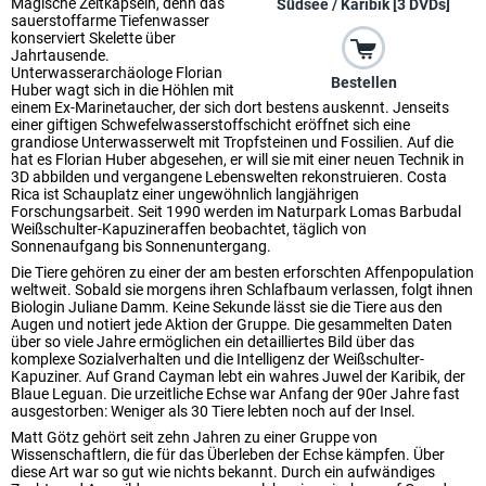
Magische Zeitkapseln, denn das
Südsee / Karibik [3 DVDs]
sauerstoffarme Tiefenwasser
konserviert Skelette über
Jahrtausende.
Unterwasserarchäologe Florian
Bestellen
Huber wagt sich in die Höhlen mit
einem Ex-Marinetaucher, der sich dort bestens auskennt. Jenseits
einer giftigen Schwefelwasserstoffschicht eröffnet sich eine
grandiose Unterwasserwelt mit Tropfsteinen und Fossilien. Auf die
hat es Florian Huber abgesehen, er will sie mit einer neuen Technik in
3D abbilden und vergangene Lebenswelten rekonstruieren. Costa
Rica ist Schauplatz einer ungewöhnlich langjährigen
Forschungsarbeit. Seit 1990 werden im Naturpark Lomas Barbudal
Weißschulter-Kapuzineraffen beobachtet, täglich von
Sonnenaufgang bis Sonnenuntergang.
Die Tiere gehören zu einer der am besten erforschten Affenpopulation
weltweit. Sobald sie morgens ihren Schlafbaum verlassen, folgt ihnen
Biologin Juliane Damm. Keine Sekunde lässt sie die Tiere aus den
Augen und notiert jede Aktion der Gruppe. Die gesammelten Daten
über so viele Jahre ermöglichen ein detailliertes Bild über das
komplexe Sozialverhalten und die Intelligenz der Weißschulter-
Kapuziner. Auf Grand Cayman lebt ein wahres Juwel der Karibik, der
Blaue Leguan. Die urzeitliche Echse war Anfang der 90er Jahre fast
ausgestorben: Weniger als 30 Tiere lebten noch auf der Insel.
Matt Götz gehört seit zehn Jahren zu einer Gruppe von
Wissenschaftlern, die für das Überleben der Echse kämpfen. Über
diese Art war so gut wie nichts bekannt. Durch ein aufwändiges