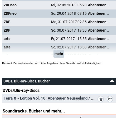
ZDFneo
Mi, 02.05.2018
05:20
Abenteuer Karibik
ZDFneo
So, 29.04.2018
08:15
Abenteuer Karibik
ZDF
Mo, 31.07.2017
02:35
Abenteuer Karibik
ZDF
So, 30.07.2017
19:30
Abenteuer Karibik
arte
Fr, 21.07.2017
15:55
Abenteuer Karibik
arte
So, 02.07.2017
15:50
Abenteuer Karibik
mehr
arte
Sa, 01.07.2017
21:05
Abenteuer Karibik
Daten & Zeiten kalendarisch. Alle Angaben ohne Gewähr auf Vollständigkeit.
DVDs, Blu-ray-Discs, Bücher
DVDs/Blu-ray-Discs
*
Terra X - Edition Vol. 10: Abenteuer Neuseeland / Patagonien / Polarkreis / Südsee / Karibik [3 DVDs]
Soundtracks, Bücher und mehr...