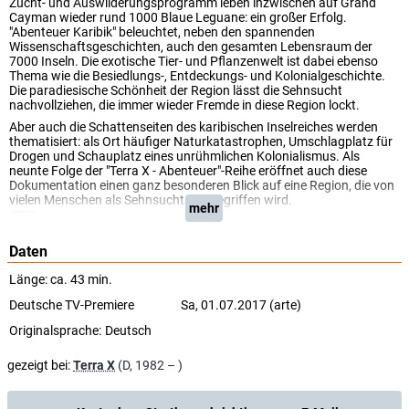
Zucht- und Auswilderungsprogramm leben inzwischen auf Grand
Cayman wieder rund 1000 Blaue Leguane: ein großer Erfolg.
"Abenteuer Karibik" beleuchtet, neben den spannenden
Wissenschaftsgeschichten, auch den gesamten Lebensraum der
7000 Inseln. Die exotische Tier- und Pflanzenwelt ist dabei ebenso
Thema wie die Besiedlungs-, Entdeckungs- und Kolonialgeschichte.
Die paradiesische Schönheit der Region lässt die Sehnsucht
nachvollziehen, die immer wieder Fremde in diese Region lockt.
Aber auch die Schattenseiten des karibischen Inselreiches werden
thematisiert: als Ort häufiger Naturkatastrophen, Umschlagplatz für
Drogen und Schauplatz eines unrühmlichen Kolonialismus. Als
neunte Folge der "Terra X - Abenteuer"-Reihe eröffnet auch diese
Dokumentation einen ganz besonderen Blick auf eine Region, die von
vielen Menschen als Sehnsuchtsort begriffen wird.
mehr
(ZDF)
Daten
Länge: ca. 43 min.
Deutsche TV-Premiere
Sa, 01.07.2017 (arte)
Originalsprache:
Deutsch
gezeigt bei:
Terra X
(D, 1982 – )