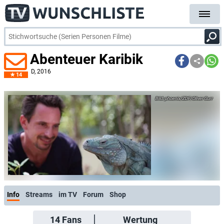
Abenteuer Karibik
D
, 2016
14
phoenix/ZDF/Oliver Gurr
Info
Streams
im TV
Forum
Shop
14
Fans
Wertung