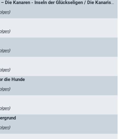
Aus dem Feuer geboren – Die Kanaren - Inseln der Glückseligen / Die Kanarischen Inseln
olgen
)
olgen
)
olgen
)
olgen
)
or die Hunde
olgen
)
olgen
)
ergrund
olgen
)