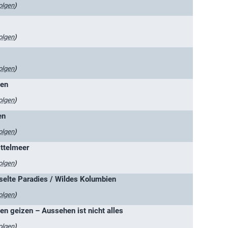
olgen
)
olgen
)
olgen
)
len
olgen
)
en
olgen
)
ttelmeer
olgen
)
selte Paradies / Wildes Kolumbien
olgen
)
zen geizen – Aussehen ist nicht alles
olgen
)