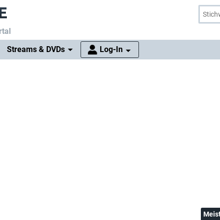
tal
Streams & DVDs
Log-In
Meis