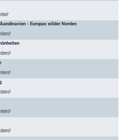
olge
)
Skandinavien - Europas wilder Norden
olgen
)
hönheiten
olgen
)
e
olgen
)
g
olgen
)
olgen
)
olgen
)