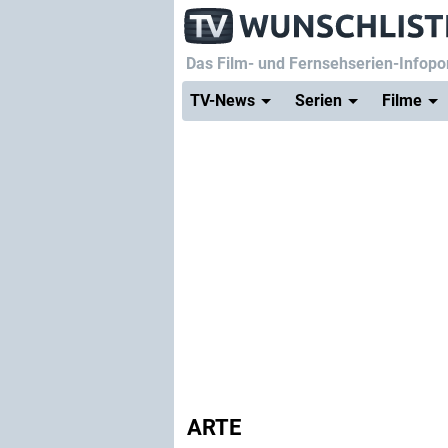
Das Film- und Fernsehserien-Infopor
TV-News
Serien
Filme
ARTE