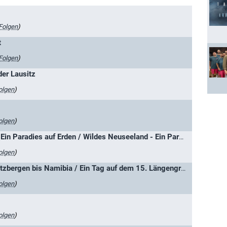
Folgen
)
t
Folgen
)
er Lausitz
olgen
)
olgen
)
Neuseeland von oben – Ein Paradies auf Erden / Wildes Neuseeland - Ein Paradies auf Erden
olgen
)
Eine Tagesreise von Spitzbergen bis Namibia / Ein Tag auf dem 15. Längengrad Ost
olgen
)
olgen
)