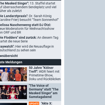
The Masked Singer":
13. Staffel startet
uf überraschendem Sendeplatz und viel
rüher als zuletzt
Die Landarztpraxis":
Dr. Sarah König
Caroline Frier) besucht "Team Sonnenhof"
elissa Naschenweng statt DJ Ötzi:
eue Moderatorin für Weihnachtsshow
on ORF und BR
Die Flodders" sind zurück:
An diesem Tag
tartet die neue Serie
Baywatch":
Hier wird die Neuauflage in
eutschland zu sehen sein
wsübersicht
ste Meldungen
50 Jahre "Kölner
Treff":
WDR feiert mit
Primetime-Show,
Doku und Rückblicken
"The Voice of
Germany" statt "The
Masked Singer" am
Samstagabend
"Akte X:
UPDATE