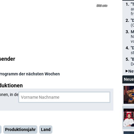
"
arte
a
f
"
(
M
N
v
"
s
sender
"
D
Ne
Programm der nächsten Wochen
Neue
duktionen
onen, in denen
ARTE
und eine weitere Person gemeinsam
Produktionsjahr
Land