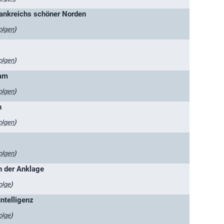
rankreichs schöner Norden
olgen
)
olgen
)
nam
olgen
)
n
olgen
)
olgen
)
n der Anklage
olge
)
Intelligenz
olge
)