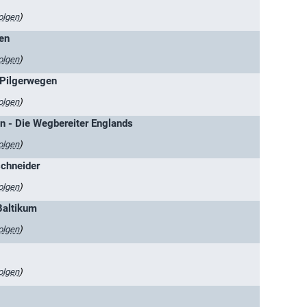
olgen
)
en
olgen
)
 Pilgerwegen
olgen
)
 - Die Wegbereiter Englands
olgen
)
schneider
olgen
)
Baltikum
olgen
)
olgen
)