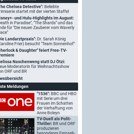
The Chelsea Detective":
Beliebte
rimiserie startet mit der vierten Staffel
isney+- und Hulu-Highlights im August:
Death in Paradise", "The Shards" und das
nde für "Die neuen Zauberer vom Waverly
lace"
Die Landarztpraxis":
Dr. Sarah König
Caroline Frier) besucht "Team Sonnenhof"
Sherlock & Daughter" feiert Free-TV-
remiere
elissa Naschenweng statt DJ Ötzi:
eue Moderatorin für Weihnachtsshow
on ORF und BR
wsübersicht
ste Meldungen
"1536":
BBC und HBO
mit Serie um drei
Frauen im Schatten
der Verhaftung von
Anne Boleyn
TV-Duell als Polit-
Thriller:
BR und ORF
produzieren
besonderes Fernseh-