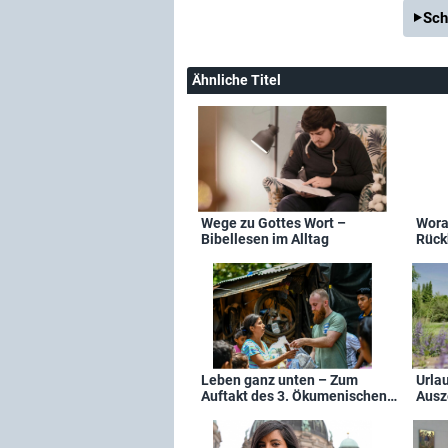
Sch
Ähnliche Titel
Wege zu Gottes Wort –
Wora
Bibellesen im Alltag
Rückb
Evan
Dort
Leben ganz unten – Zum
Urla
Auftakt des 3. Ökumenischen
Ausze
Kirchentags