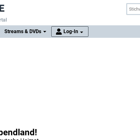
tal
Streams & DVDs
Log-In
Abendland!