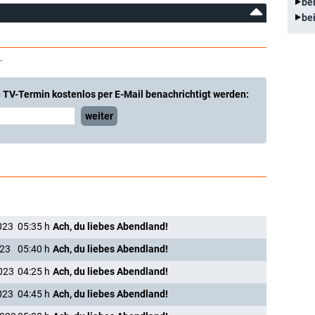
be
be
.
 TV-Termin kostenlos per E-Mail benachrichtigt werden:
weiter
023
05:35
h
Ach, du liebes Abendland!
023
05:40
h
Ach, du liebes Abendland!
023
04:25
h
Ach, du liebes Abendland!
023
04:45
h
Ach, du liebes Abendland!