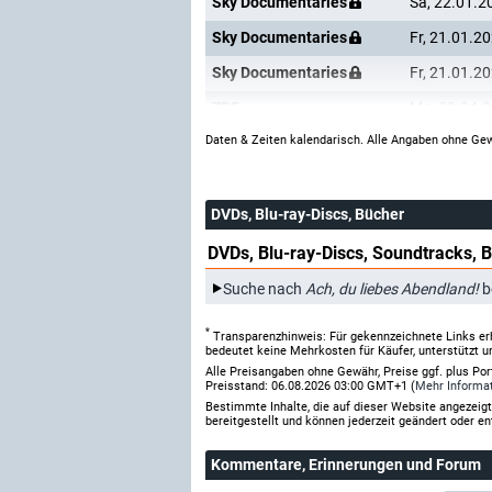
Sky Documentaries
Sa, 22.01.2
Sky Documentaries
Fr, 21.01.2
Sky Documentaries
Fr, 21.01.2
ZDF
Mo, 22.04.
Daten & Zeiten kalendarisch. Alle Angaben ohne Gew
DVDs, Blu-ray-Discs, Bücher
DVDs, Blu-ray-Discs, Soundtracks, 
Suche nach
Ach, du liebes Abendland!
b
*
Transparenzhinweis: Für gekennzeichnete Links er
bedeutet keine Mehrkosten für Käufer, unterstützt u
Alle Preisangaben ohne Gewähr, Preise ggf. plus Po
Preisstand: 06.08.2026 03:00 GMT+1 (
Mehr Informa
Bestimmte Inhalte, die auf dieser Website angezei
bereitgestellt und können jederzeit geändert oder en
Kommentare
, Erinnerungen und Forum