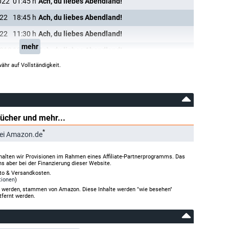
022
01:45
h
Ach, du liebes Abendland!
022
18:45
h
Ach, du liebes Abendland!
022
11:30
h
Ach, du liebes Abendland!
mehr
2019
18:15
h
Ach, du liebes Abendland!
ähr auf Vollständigkeit.
Bücher und mehr...
*
ei Amazon.de
halten wir Provisionen im Rahmen eines Affiliate-Partnerprogramms. Das
ns aber bei der Finanzierung dieser Website.
rto & Versandkosten.
tionen
)
gt werden, stammen von Amazon. Diese Inhalte werden "wie besehen"
tfernt werden.