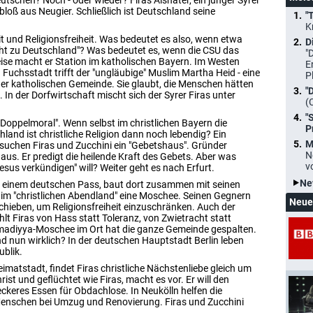
utschen? Noch - oder wieder? Firas Alshater, ein junger Syrer
bloß aus Neugier. Schließlich ist Deutschland seine
"
K
it und Religionsfreiheit. Was bedeutet es also, wenn etwa
D
icht zu Deutschland"? Was bedeutet es, wenn die CSU das
"
ise macht er Station im katholischen Bayern. Im Westen
E
 Fuchsstadt trifft der "ungläubige" Muslim Martha Heid - eine
P
er katholischen Gemeinde. Sie glaubt, die Menschen hätten
"
. In der Dorfwirtschaft mischt sich der Syrer Firas unter
(
"
he "Doppelmoral". Wenn selbst im christlichen Bayern die
P
chland ist christliche Religion dann noch lebendig? Ein
M
uchen Firas und Zucchini ein "Gebetshaus". Gründer
N
us. Er predigt die heilende Kraft des Gebets. Aber was
v
sus verkündigen" will? Weiter geht es nach Erfurt.
Ne
 einem deutschen Pass, baut dort zusammen mit seinen
im "christlichen Abendland" eine Moschee. Seinen Gegnern
Neue
rschieben, um Religionsfreiheit einzuschränken. Auch der
lt Firas von Hass statt Toleranz, von Zwietracht statt
madiyya-Moschee im Ort hat die ganze Gemeinde gespalten.
and nun wirklich? In der deutschen Hauptstadt Berlin leben
ublik.
imatstadt, findet Firas christliche Nächstenliebe gleich um
rist und geflüchtet wie Firas, macht es vor. Er will den
ckeres Essen für Obdachlose. In Neukölln helfen die
Menschen bei Umzug und Renovierung. Firas und Zucchini