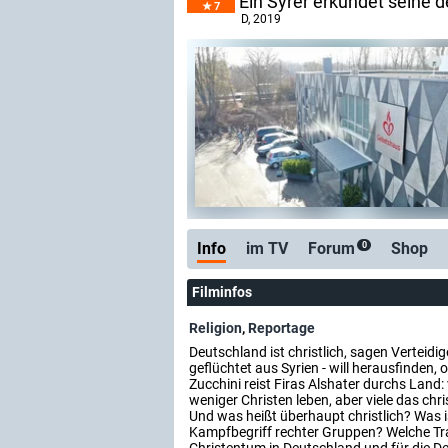
Ein Syrer erkundet seine 
7
D
, 2019
Info
im TV
Forum
Shop
0
Filminfos
Religion
,
Reportage
Deutschland ist christlich, sagen Verteidig
geflüchtet aus Syrien - will herausfinden
Zucchini reist Firas Alshater durchs Land
weniger Christen leben, aber viele das ch
Und was heißt überhaupt christlich? Was ist
Kampfbegriff rechter Gruppen? Welche Trad