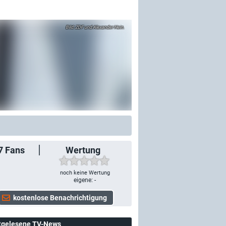
ZDF und Alexander Hein.
7
Fans
Wertung
noch keine Wertung
eigene: -
tgelesene TV-News