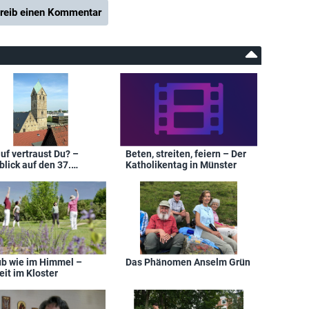
reib einen Kommentar
uf vertraust Du? –
Beten, streiten, feiern – Der
lick auf den 37.
Katholikentag in Münster
gelischen Kirchentag in
mund
ub wie im Himmel –
Das Phänomen Anselm Grün
it im Kloster