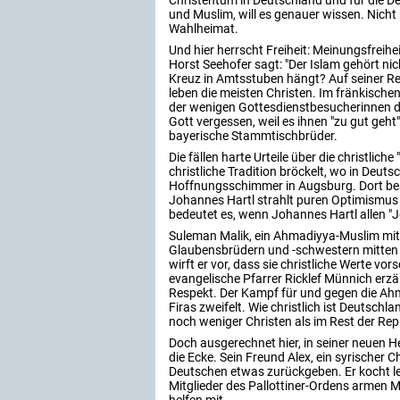
Christentum in Deutschland und für die De
und Muslim, will es genauer wissen. Nicht 
Wahlheimat.
Und hier herrscht Freiheit: Meinungsfreihe
Horst Seehofer sagt: "Der Islam gehört n
Kreuz in Amtsstuben hängt? Auf seiner Re
leben die meisten Christen. Im fränkischen
der wenigen Gottesdienstbesucherinnen d
Gott vergessen, weil es ihnen "zu gut geht"
bayerische Stammtischbrüder.
Die fällen harte Urteile über die christlic
christliche Tradition bröckelt, wo in Deuts
Hoffnungsschimmer in Augsburg. Dort bes
Johannes Hartl strahlt puren Optimismus a
bedeutet es, wenn Johannes Hartl allen "Je
Suleman Malik, ein Ahmadiyya-Muslim mit
Glaubensbrüdern und -schwestern mitten 
wirft er vor, dass sie christliche Werte vo
evangelische Pfarrer Ricklef Münnich erzäh
Respekt. Der Kampf für und gegen die Ah
Firas zweifelt. Wie christlich ist Deutschl
noch weniger Christen als im Rest der Rep
Doch ausgerechnet hier, in seiner neuen He
die Ecke. Sein Freund Alex, ein syrischer Ch
Deutschen etwas zurückgeben. Er kocht le
Mitglieder des Pallottiner-Ordens armen 