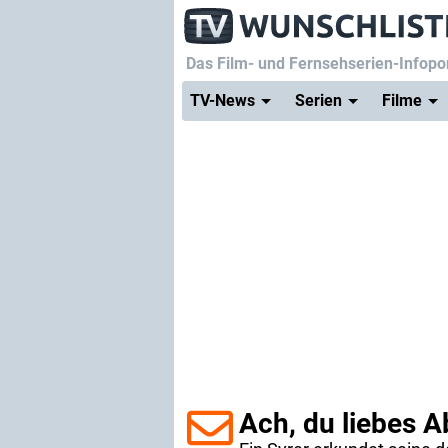
Das Film- und Fernsehserien-Infopor
TV-News
Serien
Filme
Ach, du liebes 