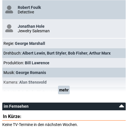
Robert Foulk
Detective
Jonathan Hole
Jewelry Salesman
Regie:
George Marshall
Drehbuch:
Albert Lewin
,
Burt Styler
,
Bob Fisher
,
Arthur Marx
Produktion:
Bill Lawrence
Musik:
George Romanis
Kamera:
Alan Stensvold
mehr
Schnitt:
R.A. Radecki
,
Grant Whytock
im Fernsehen
In Kürze:
Keine TV-Termine in den nächsten Wochen.