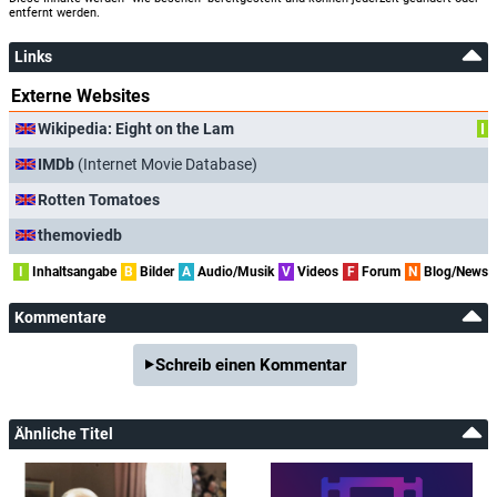
entfernt werden.
Links
Externe Websites
Wikipedia: Eight on the Lam
I
IMDb
(Internet Movie Database)
Rotten Tomatoes
themoviedb
I
Inhaltsangabe
B
Bilder
A
Audio/Musik
V
Videos
F
Forum
N
Blog/News
Kommentare
Schreib einen Kommentar
Ähnliche Titel