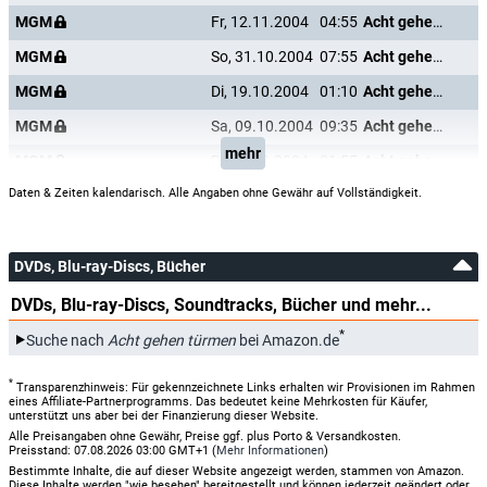
MGM
Fr, 12.11.2004
04:55
Acht gehen türmen
MGM
So, 31.10.2004
07:55
Acht gehen türmen
MGM
Di, 19.10.2004
01:10
Acht gehen türmen
MGM
Sa, 09.10.2004
09:35
Acht gehen türmen
mehr
MGM
Di, 21.09.2004
21:55
Acht gehen türmen
Daten & Zeiten kalendarisch. Alle Angaben ohne Gewähr auf Vollständigkeit.
DVDs, Blu-ray-Discs, Bücher
DVDs, Blu-ray-Discs, Soundtracks, Bücher und mehr...
*
Suche nach
Acht gehen türmen
bei Amazon.de
*
Transparenzhinweis: Für gekennzeichnete Links erhalten wir Provisionen im Rahmen
eines Affiliate-Partnerprogramms. Das bedeutet keine Mehrkosten für Käufer,
unterstützt uns aber bei der Finanzierung dieser Website.
Alle Preisangaben ohne Gewähr, Preise ggf. plus Porto & Versandkosten.
Preisstand: 07.08.2026 03:00 GMT+1 (
Mehr Informationen
)
Bestimmte Inhalte, die auf dieser Website angezeigt werden, stammen von Amazon.
Diese Inhalte werden "wie besehen" bereitgestellt und können jederzeit geändert oder