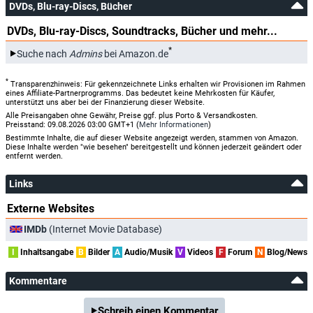
DVDs, Blu-ray-Discs, Bücher
DVDs, Blu-ray-Discs, Soundtracks, Bücher und mehr...
*
Suche nach
Admins
bei Amazon.de
*
Transparenzhinweis: Für gekennzeichnete Links erhalten wir Provisionen im Rahmen
eines Affiliate-Partnerprogramms. Das bedeutet keine Mehrkosten für Käufer,
unterstützt uns aber bei der Finanzierung dieser Website.
Alle Preisangaben ohne Gewähr, Preise ggf. plus Porto & Versandkosten.
Preisstand: 09.08.2026 03:00 GMT+1 (
Mehr Informationen
)
Bestimmte Inhalte, die auf dieser Website angezeigt werden, stammen von Amazon.
Diese Inhalte werden "wie besehen" bereitgestellt und können jederzeit geändert oder
entfernt werden.
Links
Externe Websites
IMDb
(Internet Movie Database)
I
Inhaltsangabe
B
Bilder
A
Audio/Musik
V
Videos
F
Forum
N
Blog/News
Kommentare
Schreib einen Kommentar