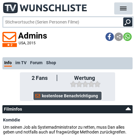
Admins
USA
, 2015
2
Info
im TV
Forum
Shop
2
Fans
Wertung
Filminfos
Komödie
Um seinen Job als Systemadministrator zu retten, muss Dan alles
geben und notfalls auch auf fragwürdige Methoden zurückgreifen.