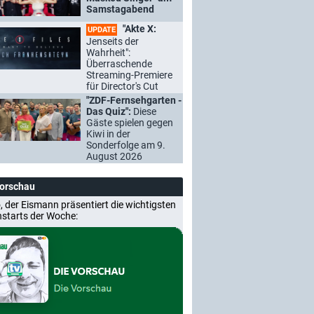
Samstagabend
"Akte X:
UPDATE
Jenseits der
Wahrheit":
Überraschende
Streaming-Premiere
für Director's Cut
"ZDF-Fernsehgarten -
Das Quiz":
Diese
Gäste spielen gegen
Kiwi in der
Sonderfolge am 9.
August 2026
Vorschau
, der Eismann präsentiert die wichtigsten
nstarts der Woche: