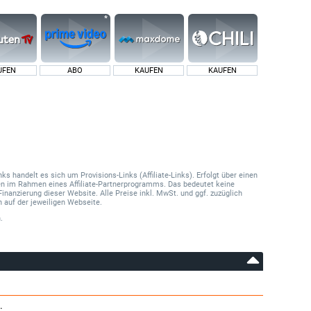
UFEN
ABO
KAUFEN
KAUFEN
 handelt es sich um Provisions-Links (Affiliate-Links). Erfolgt über einen
onen im Rahmen eines Affiliate-Partnerprogramms. Das bedeutet keine
Finanzierung dieser Website. Alle Preise inkl. MwSt. und ggf. zuzüglich
 auf der jeweiligen Webseite.
.
.