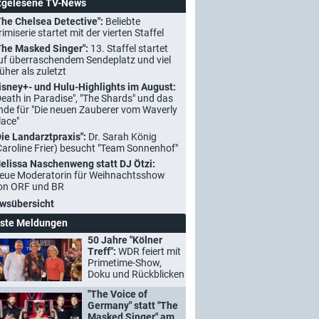
tgelesene TV-News
The Chelsea Detective":
Beliebte
rimiserie startet mit der vierten Staffel
The Masked Singer":
13. Staffel startet
uf überraschendem Sendeplatz und viel
rüher als zuletzt
isney+- und Hulu-Highlights im August:
Death in Paradise", "The Shards" und das
nde für "Die neuen Zauberer vom Waverly
lace"
Die Landarztpraxis":
Dr. Sarah König
Caroline Frier) besucht "Team Sonnenhof"
elissa Naschenweng statt DJ Ötzi:
eue Moderatorin für Weihnachtsshow
on ORF und BR
wsübersicht
ste Meldungen
50 Jahre "Kölner
Treff":
WDR feiert mit
Primetime-Show,
Doku und Rückblicken
"The Voice of
Germany" statt "The
Masked Singer" am