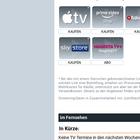
KAUFEN
KAUFEN
KA
MagentaTV
KAUFEN
ABO
* Bei den mit einem Sternchen gekennzeichneten Links
solchen Link eine Bestellung, erhalten wir Provisi
Mehrkosten für Käufer, unterstützt uns aber bei der 
Versandkosten. Details zu den Angeboten finden sich
Streaming-Daten
in Zusammenarbeit mit
JustWatch
im Fernsehen
In Kürze:
Keine TV-Termine in den nächsten Wochen