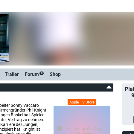
Trailer
Forum
Shop
0
Pla
Apple TV Store
rbeiter Sonny Vaccaro
irmengründer Phil Knight
ungen Basketball-Spieler
nter Vertrag zu nehmen.
 Karriere des Jungen,
ipiert hat. Knight ist