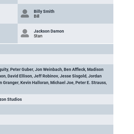
Billy Smith
Bill
Jackson Damon
Stan
quity
,
Peter Guber
,
Jon Weinbach
,
Ben Affleck
,
Madison
mon
,
David Ellison
,
Jeff Robinov
,
Jesse Sisgold
,
Jordan
n Granger
,
Kevin Halloran
,
Michael Joe
,
Peter E. Strauss
,
on Studios