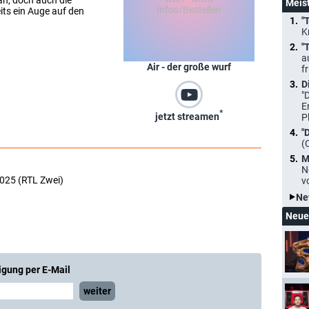
an, doch auch die
Meis
ts ein Auge auf den
"
K
"
a
Air - der große wurf
f
D
"
E
*
jetzt streamen
P
"
(
M
N
2025 (RTL Zwei)
v
Ne
Neue
igung per E-Mail
weiter