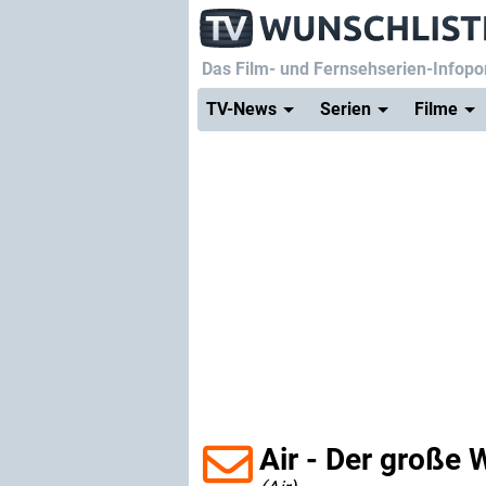
Das Film- und Fernsehserien-Infopor
TV-News
Serien
Filme
Air - Der große 