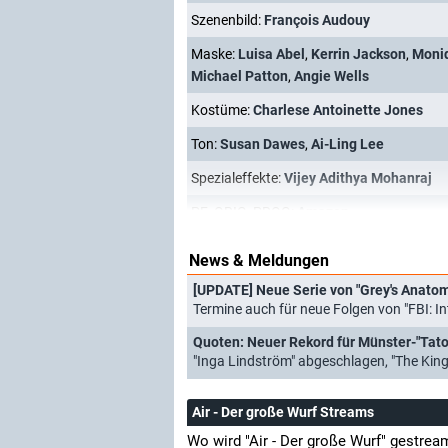
Szenenbild:
François Audouy
Maske:
Luisa Abel
,
Kerrin Jackson
,
Moni
Michael Patton
,
Angie Wells
Kostüme:
Charlese Antoinette Jones
Ton:
Susan Dawes
,
Ai-Ling Lee
Spezialeffekte:
Vijey Adithya Mohanraj
PF_ORIG_PROG:
Amazon
News & Meldungen
Termine auch für neue Folgen von "FBI: I
Quoten: Neuer Rekord für Münster-"Tator
"Inga Lindström" abgeschlagen, "The King
Air - Der große Wurf Streams
Wo wird "Air - Der große Wurf" gestrea