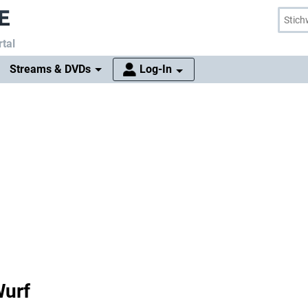
tal
Streams & DVDs
Log-In
Wurf