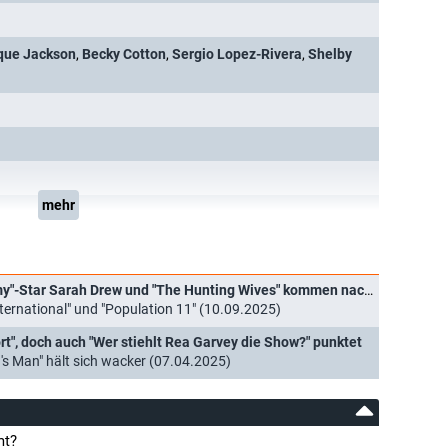
que Jackson
,
Becky Cotton
,
Sergio Lopez-Rivera
,
Shelby
mehr
[UPDATE] Neue Serie von "Grey's Anatomy"-Star Sarah Drew und "The Hunting Wives" kommen nach Deutschland
nternational" und "Population 11" (10.09.2025)
t", doch auch "Wer stiehlt Rea Garvey die Show?" punktet
's Man" hält sich wacker (07.04.2025)
mt?