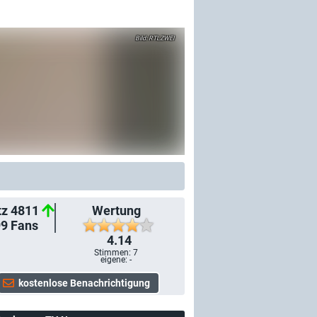
RTLZWEI
tz 4811
Wertung
99
Fans
4.14
Stimmen:
7
eigene: -