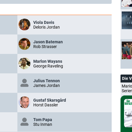
Viola Davis
Deloris Jordan
Jason Bateman
Rob Strasser
Marlon Wayans
George Raveling
Die 
Julius Tennon
James Jordan
Mario
Serie
Gustaf Skarsgård
Horst Dassler
Tom Papa
Stu Inman