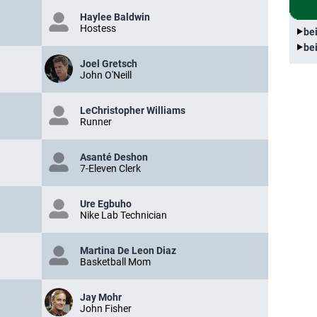
Haylee Baldwin
Hostess
be
be
Joel Gretsch
John O'Neill
LeChristopher Williams
Runner
Asanté Deshon
7-Eleven Clerk
Ure Egbuho
Nike Lab Technician
Martina De Leon Diaz
Basketball Mom
Jay Mohr
John Fisher