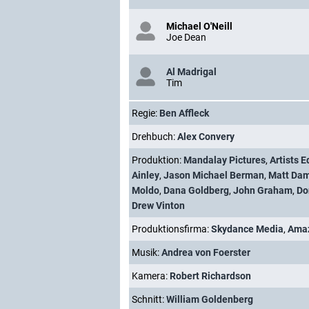
Michael O'Neill
Joe Dean
Al Madrigal
Tim
Regie:
Ben Affleck
Drehbuch:
Alex Convery
Produktion:
Mandalay Pictures
,
Artists E
Ainley
,
Jason Michael Berman
,
Matt Da
Moldo
,
Dana Goldberg
,
John Graham
,
Do
Drew Vinton
Produktionsfirma:
Skydance Media
,
Amaz
Musik:
Andrea von Foerster
Kamera:
Robert Richardson
Schnitt:
William Goldenberg