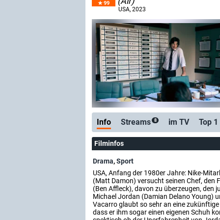
(Air)
99
USA
, 2023
Info
Streams
im TV
Top 1
8
Filminfos
Drama
,
Sport
USA, Anfang der 1980er Jahre: Nike-Mita
(Matt Damon) versucht seinen Chef, den F
(Ben Affleck), davon zu überzeugen, den j
Michael Jordan (Damian Delano Young) u
Vacarro glaubt so sehr an eine zukünftige
dass er ihm sogar einen eigenen Schuh konz